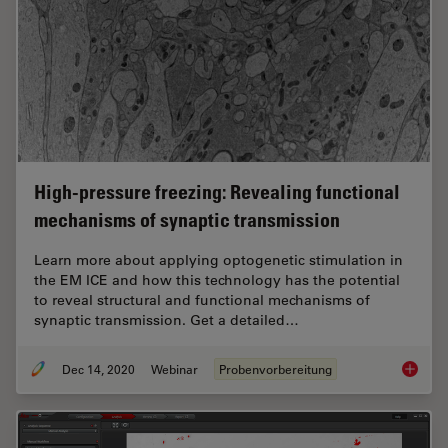
High-pressure freezing: Revealing functional
mechanisms of synaptic transmission
Learn more about applying optogenetic stimulation in
the EM ICE and how this technology has the potential
to reveal structural and functional mechanisms of
synaptic transmission. Get a detailed…
Dec 14, 2020
Webinar
Probenvorbereitung
High-pr