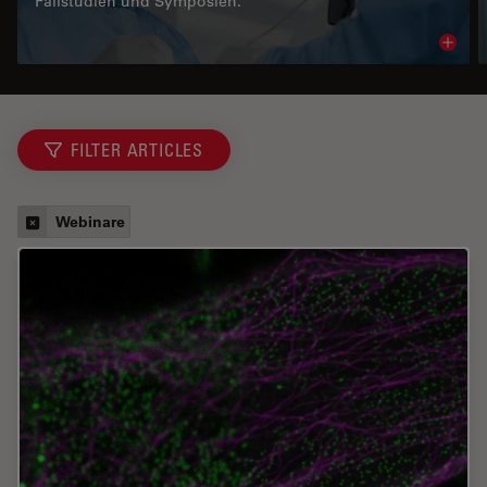
Fallstudien und Symposien.
Read 
FILTER ARTICLES
Webinare