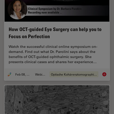
How OCT-guided Eye Surgery can help you to
Focus on Perfection
Watch the successful clinical online symposium on-
demand. Find out what Dr. Parolini says about the
benefits of OCT-guided ophthalmic surgery. She
presents clinical cases and shares her experience…
Feb 08, 2021
Webinar
Optische Kohärenztomographie (OCT)
How OCT