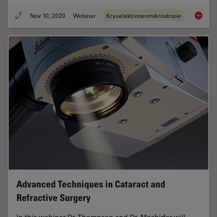
Nov 10, 2020
Webinar
Kryoelektronenmikroskopie
Workflo
Advanced Techniques in Cataract and
Refractive Surgery
In this webinar Dr. Thompson and Dr. Moshirfar will