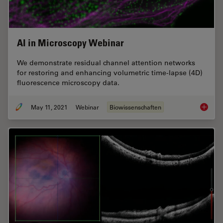
AI in Microscopy Webinar
We demonstrate residual channel attention networks
for restoring and enhancing volumetric time-lapse (4D)
fluorescence microscopy data.
May 11, 2021
Webinar
Biowissenschaften
AI in M