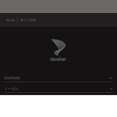
Home
学びと共有
Danaher Logo
Footer
COMPANY
リーガル
Facebook
X
LinkedIn
Instagram
YouTube
Glassdoor