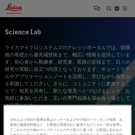
Leica Microsystems Logo
Togg
検索用語を
Science Lab
ライカマイクロシステムズのナレッジポータルでは、顕微
鏡の基礎から最先端技術まで、幅広い情報を提供していま
す。初心者から熟練者、研究者、医師の皆様まで、日々の
研究や実験に役立つ内容となっております。チュートリア
ルやアプリケーションノートを活用し、学びながら探究心
を刺激してください。さらに、コミュニティに参加するこ
とで、知見を共有し、新たな発見へとつなげましょう。お
気軽に参加いただき、互いの専門知識を深め合う場として
ご活用ください。
当社および当社の提携企業はクッキーおよびその他のトラッキング技術、お
客様の連絡先情報など、お客様が直接当社に提供するデータの一部を使用し
てこれらやその他のウェブサイトとのやり取りに基づき、お客様に合わせた
広告やコンテンツを提供し、ソーシャルメディアでのコンテンツ共有を可能