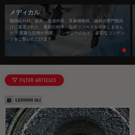
メディカル
脳神経外科、眼科、形成外科、耳鼻咽喉科、歯科の専門医向
けに厳選された、最新の科学・臨床リソースを探索しません
か？ 貴重な症例や洞察、シンポジウムなど、多彩なコンテン
ツをご覧いただけます。
Read 
FILTER ARTICLES
LED5000 SLI