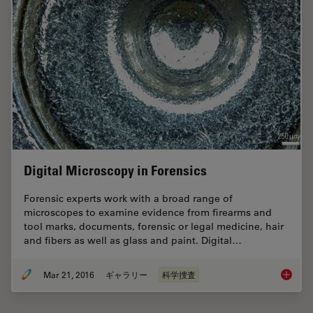
Digital Microscopy in Forensics
Forensic experts work with a broad range of
microscopes to examine evidence from firearms and
tool marks, documents, forensic or legal medicine, hair
and fibers as well as glass and paint. Digital…
Mar 21, 2016
ギャラリー
科学捜査
Digital 