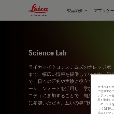
Leica Microsystems Logo
製品紹介
アプリケ
Science Lab
ライカマイクロシステムズのナレッジポ
まで、幅広い情報を提供しています。初
で、日々の研究や実験に役立つ内容とな
当社および
ーションノートを活用し、学びながら探
に提供する
ニティに参加することで、知見を共有し
ンテンツを
果を測定しま
に参加いただき、互いの専門知識を深め
下のリンクを
つでも同意の
読みくださ