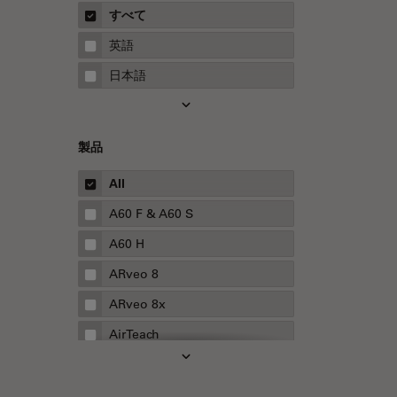
概要
すべて
Neurovascular Surgery
ガイド
英語
Red Reflex
日本語
SEM
Service
製品
STED
STELLARISの機能
All
TEM
A60 F & A60 S
Thunderイメージング
A60 H
TIRF
ARveo 8
Upright Microscopy
ARveo 8x
アプリケーションノート
AirTeach
イオンビームミリング
Aivia
インダストリー
Cell DIVE