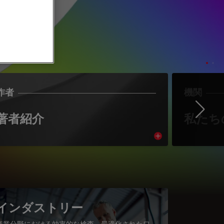
作者
機関
Ne
著者紹介
私たち
cle
Read article
インダストリー
産業分野における効率的な検査、最適化されたワ