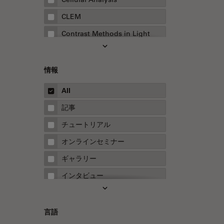
CLEM
Contrast Methods in Light
Microscopy
Drosophila Research
情報
EMBLイメージングセンター
All
FLIM（蛍光寿命イメージング顕
微鏡法）
記事
FluoSync
チュートリアル
FRAP
オンラインセミナー
FRET
ギャラリー
Fテクニック
インタビュー
HyD
ホワイトぺーパー
Inverted Microscopy
ケーススタディ
言語
Neuro-Oncology