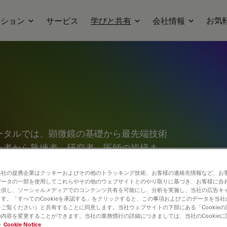
お気
ーション
サービス
学びと共有
会社情報
ータルでは、顕微鏡の基礎から最先端技術
心者から熟練者、研究者、医師の皆様ま
っております。チュートリアルやアプリケ
当社の提携企業はクッキーおよびその他のトラッキング技術、お客様の連絡先情報など、お
究心を刺激してください。さらに、コミュ
データの一部を使用してこれらやその他のウェブサイトとのやり取りに基づき、お客様に合
、新たな発見へとつなげましょう。お気軽
提供し、ソーシャルメディアでのコンテンツ共有を可能にし、分析を実施し、当社の広告キ
す。「すべてのCookieを承認する」をクリックすると、この事項およびこのデータを当
合う場としてご活用ください。
ご覧ください）と共有することに同意します。当社ウェブサイトの下部にある「Cookie
内容を変更することができます。当社の業務慣行の詳細につきましては、当社のCookie
い
Cookie Notice