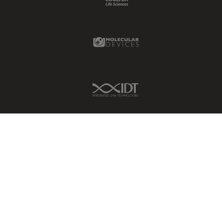
DMi1
クライオ電子顕微鏡
DMi8
クリーニング
Molecular Devices Link
DVM6
コーティング
EL6000
コヒーレントラマン散乱(CRS)
EM AC20
IDT Link
サンフランシスコ・イノベーシ
ョン・ハブ
EM ACE200
サンプル調製
EM ACE600
ゼブラフィッシュの研究
EM AFS2
デジタルマイクロスコープ
EM CPD300
バイオファーマ
EM CTD
バッテリー製造
EM GP2
プリント基板（PCB）
EM ICE
ボストン・イノベーション・ハ
EM KMR3
ブ