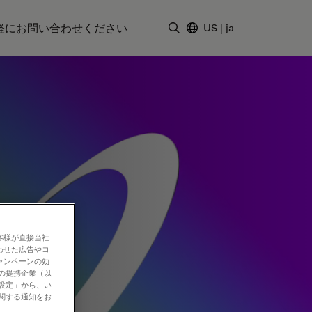
軽にお問い合わせください
US
|
ja
検索用語を入力
客様が直接当社
わせた広告やコ
ャンペーンの効
社の提携企業（以
の設定」から、い
に関する通知をお