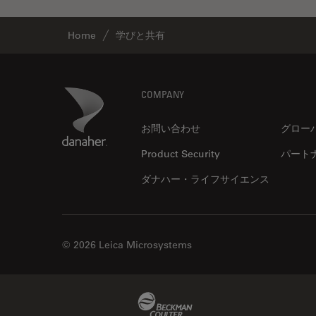
インペリアル・カレッジ・ロン
Cleanliness Analysis Systems
ドンイメージングハブ
Home
学びと共有
DM IL LED
ウイルス学
DM ILM
ウルトラミクロトーム
Footer
Danaher Logo
DM1000
COMPANY
エルゴノミクス
DM1000 LED
お問い合わせ
グロー
エレクトロニクスおよび半導体
DM4 B & DM6 B
産業
Product Security
パート
DM4 M
エレクトロニクスのための断面
ダナハー・ライフサイエンス
解析
DM4 P, DM750 P & Visoria P
オックスフォード・センター・
DM500
オブ・エクセレンス
DM6 FS
オルガノイド＋3D細胞培養
© 2026 Leica Microsystems
DM750
カメラ
DM750 M
がん研究
Beckman Coulter Link
DM8000 M & DM12000 M
クライオSEM