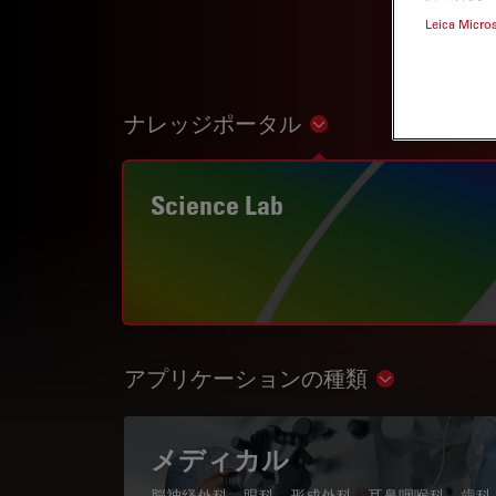
Leica Micro
ナレッジポータル
Show subnavigation
Science Lab
アプリケーションの種類
Show subnav
メディカル
脳神経外科、眼科、形成外科、耳鼻咽喉科、歯科