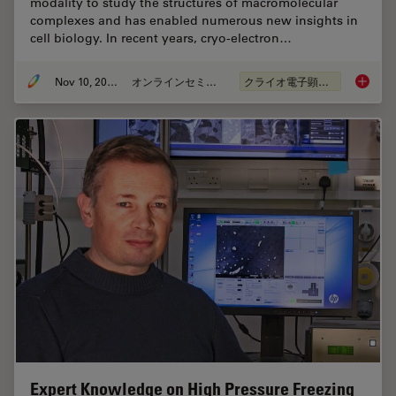
modality to study the structures of macromolecular
complexes and has enabled numerous new insights in
cell biology. In recent years, cryo-electron…
Nov 10, 2020
オンラインセミナー
クライオ電子顕微鏡
Workflo
Expert Knowledge on High Pressure Freezing