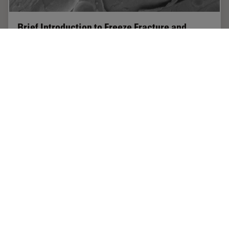
Brief Introduction to Freeze Fracture and
Etching
Freeze fracture describes the technique of breaking a
frozen specimen to reveal internal structures. Freeze
etching is the sublimation of surface ice under vacuum
to reveal details of the fractured…
Oct 01, 2014
チュートリアル
クライオSEM
Brief In
Home
学びと共有
Danaher Logo