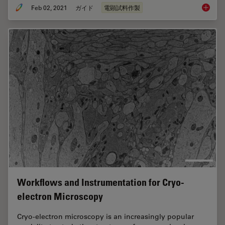
Feb 02, 2021
ガイド
電顕試料作製
スパッタ
Workflows and Instrumentation for Cryo-
electron Microscopy
Cryo-electron microscopy is an increasingly popular