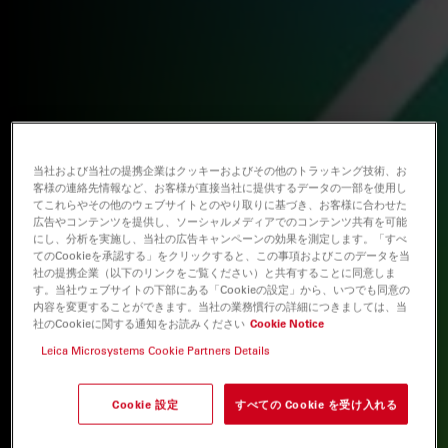
当社および当社の提携企業はクッキーおよびその他のトラッキング技術、お
客様の連絡先情報など、お客様が直接当社に提供するデータの一部を使用し
てこれらやその他のウェブサイトとのやり取りに基づき、お客様に合わせた
広告やコンテンツを提供し、ソーシャルメディアでのコンテンツ共有を可能
にし、分析を実施し、当社の広告キャンペーンの効果を測定します。「すべ
てのCookieを承認する」をクリックすると、この事項およびこのデータを当
社の提携企業（以下のリンクをご覧ください）と共有することに同意しま
す。当社ウェブサイトの下部にある「Cookieの設定」から、いつでも同意の
内容を変更することができます。当社の業務慣行の詳細につきましては、当
社のCookieに関する通知をお読みください
Cookie Notice
Leica Microsystems Cookie Partners Details
Cookie 設定
すべての Cookie を受け入れる