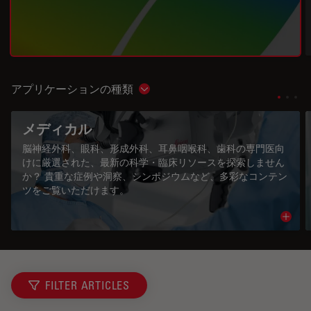
アプリケーションの種類
Show subnavigation
メディカル
脳神経外科、眼科、形成外科、耳鼻咽喉科、歯科の専門医向
けに厳選された、最新の科学・臨床リソースを探索しません
か？ 貴重な症例や洞察、シンポジウムなど、多彩なコンテン
ツをご覧いただけます。
Read 
FILTER ARTICLES