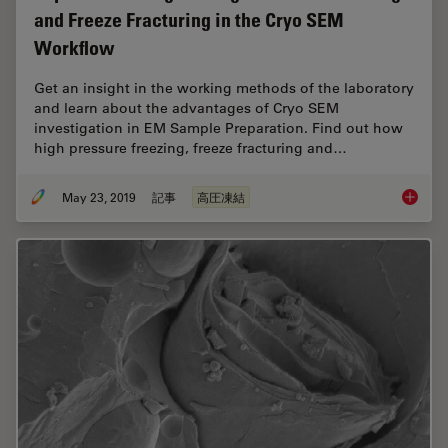
and Freeze Fracturing in the Cryo SEM
Workflow
Get an insight in the working methods of the laboratory
and learn about the advantages of Cryo SEM
investigation in EM Sample Preparation. Find out how
high pressure freezing, freeze fracturing and…
May 23, 2019
記事
高圧凍結
Expert 