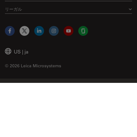
リーガル
Facebook
X
LinkedIn
Instagram
YouTube
Glassdoor
US
|
ja
© 2026 Leica Microsystems
Beckman Coulter Link
Genedata Link
IDBS Link
Abcam Limited