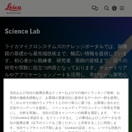
Leica Microsystems Logo
Togg
検索用語を
Science Lab
ライカマイクロシステムズのナレッジポータルでは、顕微
鏡の基礎から最先端技術まで、幅広い情報を提供していま
す。初心者から熟練者、研究者、医師の皆様まで、日々の
研究や実験に役立つ内容となっております。チュートリア
ルやアプリケーションノートを活用し、学びながら探究心
を刺激してください。さらに、コミュニティに参加するこ
とで、知見を共有し、新たな発見へとつなげましょう。お
当社および当社の提携企業はクッキーおよびその他のトラッキング技術、お
気軽に参加いただき、互いの専門知識を深め合う場として
客様の連絡先情報など、お客様が直接当社に提供するデータの一部を使用し
ご活用ください。
てこれらやその他のウェブサイトとのやり取りに基づき、お客様に合わせた
広告やコンテンツを提供し、ソーシャルメディアでのコンテンツ共有を可能
にし、分析を実施し、当社の広告キャンペーンの効果を測定します。「すべ
てのCookieを承認する」をクリックすると、この事項およびこのデータを当
社の提携企業（以下のリンクをご覧ください）と共有することに同意しま
す。当社ウェブサイトの下部にある「Cookieの設定」から、いつでも同意の