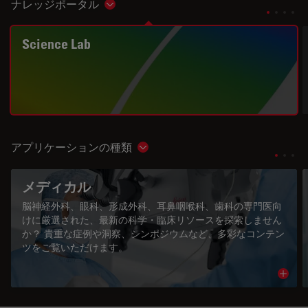
ナレッジポータル
Show subnavigation
Science Lab
アプリケーションの種類
Show subnavigation
メディカル
脳神経外科、眼科、形成外科、耳鼻咽喉科、歯科の専門医向
けに厳選された、最新の科学・臨床リソースを探索しません
か？ 貴重な症例や洞察、シンポジウムなど、多彩なコンテン
ツをご覧いただけます。
Read 