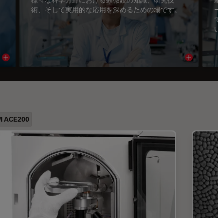
術、そして実用的な応用を深めるための場です。
Read article
Read arti
M ACE200