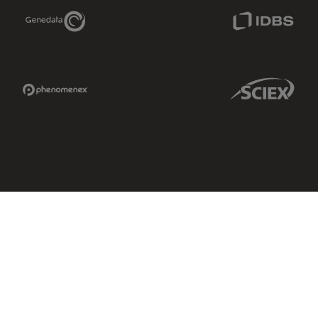
Genedata Link
IDBS Link
Phenomenex Link
Sciex Link