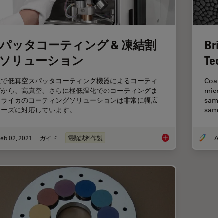
パッタコーティング & 凍結割
Br
ソリューション
Te
温で低真空スパッタコーティング機器によるコーティ
Coat
グから、高真空、さらに極低温化でのコーティングま
mic
、ライカのコーティングソリューションは非常に幅広
samp
ニーズに対応しています。
sam
eb 02, 2021
ガイド
電顕試料作製
A
スパッタコーティング