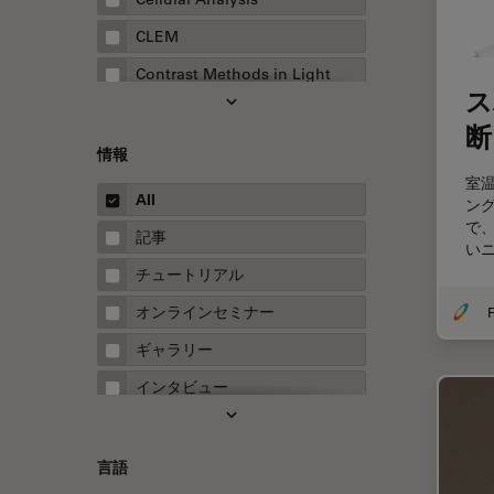
CLEM
Contrast Methods in Light
ス
Microscopy
断
Drosophila Research
情報
EMBLイメージングセンター
室
All
ン
FLIM（蛍光寿命イメージング顕
で
微鏡法）
記事
い
FluoSync
チュートリアル
FRAP
オンラインセミナー
F
FRET
ギャラリー
Fテクニック
インタビュー
HyD
ホワイトぺーパー
Inverted Microscopy
ケーススタディ
言語
Neuro-Oncology