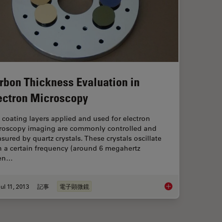
rbon Thickness Evaluation in
ectron Microscopy
 coating layers applied and used for electron
roscopy imaging are commonly controlled and
sured by quartz crystals. These crystals oscillate
h a certain frequency (around 6 megahertz
en…
ul 11, 2013
記事
電子顕微鏡
Carbon Thickness Ev