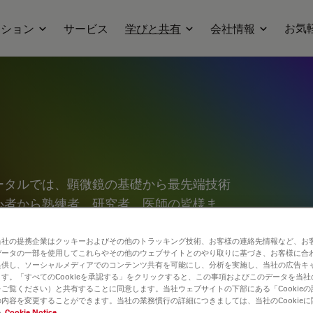
お気
ーション
サービス
学びと共有
会社情報
ータルでは、顕微鏡の基礎から最先端技術
心者から熟練者、研究者、医師の皆様ま
っております。チュートリアルやアプリケ
究心を刺激してください。さらに、コミュ
当社の提携企業はクッキーおよびその他のトラッキング技術、お客様の連絡先情報など、お
データの一部を使用してこれらやその他のウェブサイトとのやり取りに基づき、お客様に合
、新たな発見へとつなげましょう。お気軽
提供し、ソーシャルメディアでのコンテンツ共有を可能にし、分析を実施し、当社の広告キ
す。「すべてのCookieを承認する」をクリックすると、この事項およびこのデータを当
合う場としてご活用ください。
ご覧ください）と共有することに同意します。当社ウェブサイトの下部にある「Cookie
内容を変更することができます。当社の業務慣行の詳細につきましては、当社のCookie
い
Cookie Notice