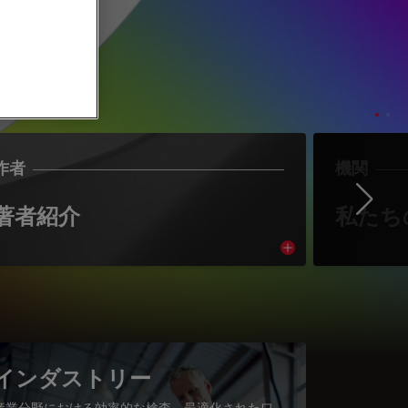
作者
機関
Ne
著者紹介
私たち
cle
Read article
インダストリー
産業分野における効率的な検査、最適化されたワ