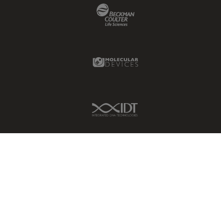
Beckman Coulter Link
DM8000 M & DM12000 M
クライオ電子顕微鏡
DMi1
クリーニング
DMi8
コーティング
Molecular Devices Link
DVM6
コヒーレントラマン散乱(CRS)
EL6000
サンフランシスコ・イノベーシ
ョン・ハブ
EM AC20
IDT Link
サンプル調製
EM ACE200
ゼブラフィッシュの研究
EM ACE600
デジタルマイクロスコープ
EM AFS2
バイオファーマ
EM CPD300
バッテリー製造
EM CTD
プリント基板（PCB）
EM GP2
ボストン・イノベーション・ハ
EM ICE
ブ