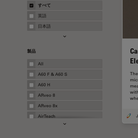
概要
すべて
Neurovascular Surgery
ガイド
英語
Red Reflex
日本語
SEM
Service
Ca
製品
STED
El
STELLARISの機能
All
TEM
The
A60 F & A60 S
mic
Thunderイメージング
A60 H
mea
wit
TIRF
ARveo 8
wh
Upright Microscopy
ARveo 8x
アプリケーションノート
J
AirTeach
イオンビームミリング
Aivia
インダストリー
Cell DIVE