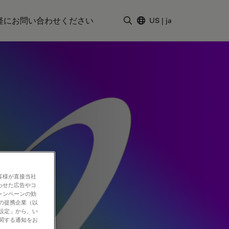
軽にお問い合わせください
US
|
ja
検索用語を入力
客様が直接当社
わせた広告やコ
ャンペーンの効
社の提携企業（以
の設定」から、い
に関する通知をお