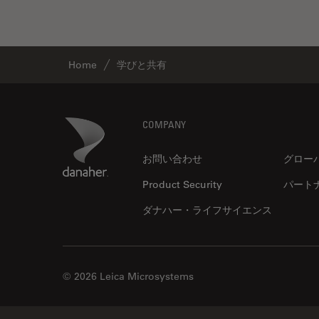
インペリアル・カレッジ・ロン
Cleanliness Analysis Systems
ドンイメージングハブ
DM IL LED
ウイルス学
Home
学びと共有
DM ILM
ウルトラミクロトーム
DM1000
エルゴノミクス
DM1000 LED
Footer
Danaher Logo
COMPANY
エレクトロニクスおよび半導体
DM4 B & DM6 B
産業
お問い合わせ
グロー
DM4 M
エレクトロニクスのための断面
解析
Product Security
パート
DM4 P, DM750 P & Visoria P
オックスフォード・センター・
ダナハー・ライフサイエンス
DM500
オブ・エクセレンス
DM6 FS
オルガノイド＋3D細胞培養
DM6 M LIBS
カメラ
© 2026 Leica Microsystems
DM750
がん研究
DM750 M
クライオSEM