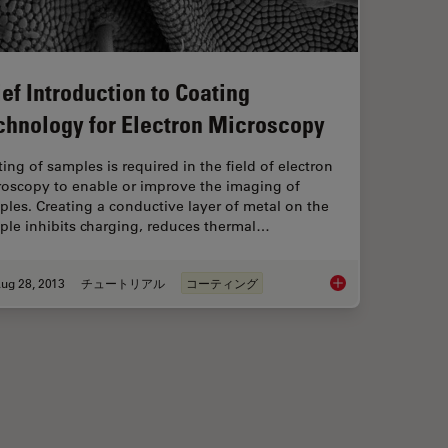
ief Introduction to Coating
chnology for Electron Microscopy
ing of samples is required in the field of electron
roscopy to enable or improve the imaging of
les. Creating a conductive layer of metal on the
ple inhibits charging, reduces thermal…
ug 28, 2013
チュートリアル
コーティング
 & 凍結割断ソリューション
Brief Introduction t