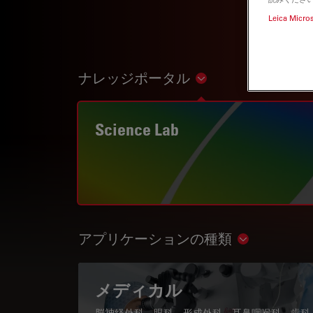
Leica Micro
ナレッジポータル
Show subnavigation
Science Lab
アプリケーションの種類
Show subnav
メディカル
脳神経外科、眼科、形成外科、耳鼻咽喉科、歯科