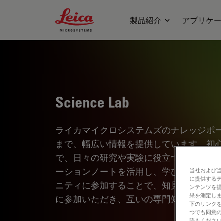
Leica Microsystems Logo
製品紹介
アプリケ
Science Lab
ライカマイクロシステムズのナレッジポ
まで、幅広い情報を提供しています。初
で、日々の研究や実験に役立つ内容とな
ーションノートを活用し、学びながら探
当社および
に提供する
ニティに参加することで、知見を共有し
ンテンツを
果を測定しま
に参加いただき、互いの専門知識を深め
下のリンクを
つでも同意の
読みくださ