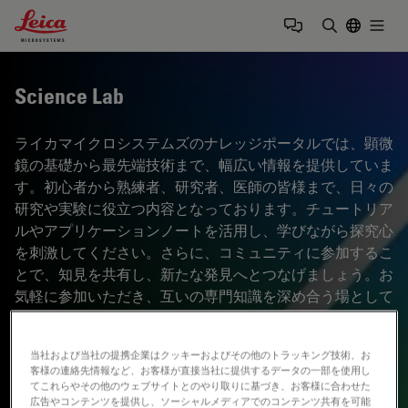
Leica Microsystems Logo
Togg
検索用語を
Science Lab
ライカマイクロシステムズのナレッジポータルでは、顕微
鏡の基礎から最先端技術まで、幅広い情報を提供していま
す。初心者から熟練者、研究者、医師の皆様まで、日々の
研究や実験に役立つ内容となっております。チュートリア
ルやアプリケーションノートを活用し、学びながら探究心
を刺激してください。さらに、コミュニティに参加するこ
とで、知見を共有し、新たな発見へとつなげましょう。お
気軽に参加いただき、互いの専門知識を深め合う場として
ご活用ください。
当社および当社の提携企業はクッキーおよびその他のトラッキング技術、お
客様の連絡先情報など、お客様が直接当社に提供するデータの一部を使用し
てこれらやその他のウェブサイトとのやり取りに基づき、お客様に合わせた
広告やコンテンツを提供し、ソーシャルメディアでのコンテンツ共有を可能