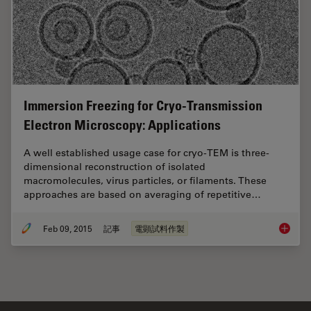
Immersion Freezing for Cryo-Transmission
Electron Microscopy: Applications
A well established usage case for cryo-TEM is three-
dimensional reconstruction of isolated
macromolecules, virus particles, or filaments. These
approaches are based on averaging of repetitive…
Feb 09, 2015
記事
電顕試料作製
Immersi