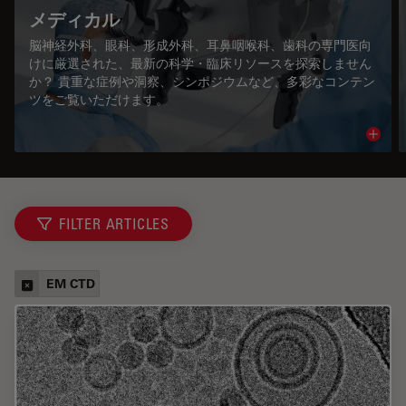
メディカル
脳神経外科、眼科、形成外科、耳鼻咽喉科、歯科の専門医向
けに厳選された、最新の科学・臨床リソースを探索しません
か？ 貴重な症例や洞察、シンポジウムなど、多彩なコンテン
ツをご覧いただけます。
Read 
FILTER ARTICLES
EM CTD