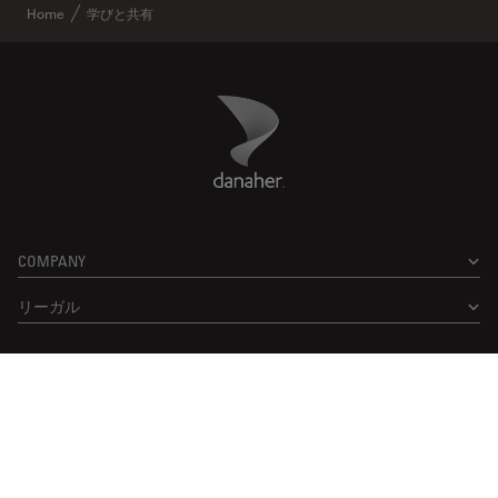
Home
学びと共有
Danaher Logo
Footer
COMPANY
リーガル
Facebook
X
LinkedIn
Instagram
YouTube
Glassdoor
US
|
ja