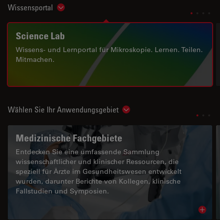
Wissensportal
Show subnavigation
Science Lab
Wissens- und Lernportal für Mikroskopie. Lernen. Teilen.
Mitmachen.
Wählen Sie Ihr Anwendungsgebiet
Show subnavigation
Medizinische Fachgebiete
Entdecken Sie eine umfassende Sammlung
wissenschaftlicher und klinischer Ressourcen, die
speziell für Ärzte im Gesundheitswesen entwickelt
wurden, darunter Berichte von Kollegen, klinische
Fallstudien und Symposien.
Read 