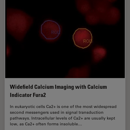
Widefield Calcium Imaging with Calcium
Indicator Fura2
In eukaryotic cells Ca2+ is one of the most widespread
second messengers used in signal transduction
pathways. Intracellular levels of Ca2+ are usually kept
low, as Ca2+ often forms insoluble…