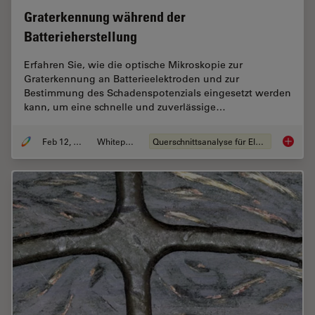
Graterkennung während der
Batterieherstellung
Erfahren Sie, wie die optische Mikroskopie zur
Graterkennung an Batterieelektroden und zur
Bestimmung des Schadenspotenzials eingesetzt werden
kann, um eine schnelle und zuverlässige…
Feb 12, 2026
Whitepaper
Querschnittsanalyse für Elektronik
Graterk