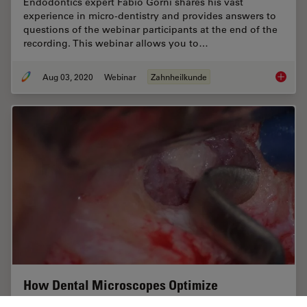
Endodontics expert Fabio Gorni shares his vast
experience in micro-dentistry and provides answers to
questions of the webinar participants at the end of the
recording. This webinar allows you to…
Aug 03, 2020
Webinar
Zahnheilkunde
From De
How Dental Microscopes Optimize
Visualization in Endodontic Surgery