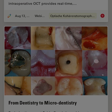
intraoperative OCT provides real-time,…
Aug 13, 2020
Webinar
Optische Kohärenztomographie (OCT)
What is 
From Dentistry to Micro-dentistry