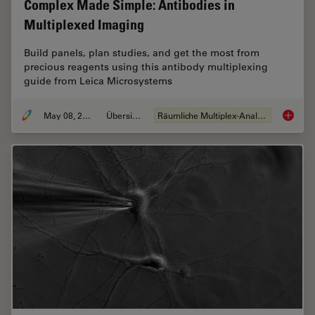
Complex Made Simple: Antibodies in
Multiplexed Imaging
Build panels, plan studies, and get the most from
precious reagents using this antibody multiplexing
guide from Leica Microsystems
May 08, 2023
Übersicht
Räumliche Multiplex-Analyse
Complex