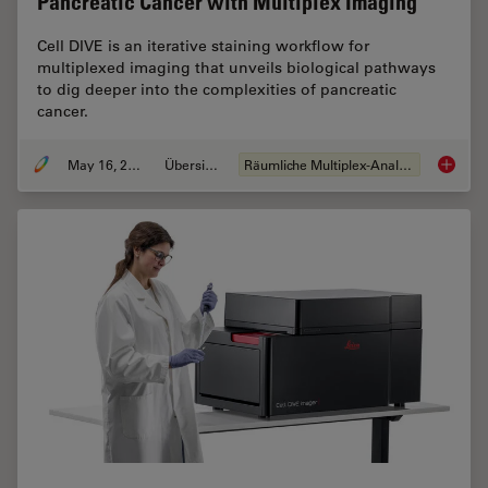
Pancreatic Cancer with Multiplex Imaging
Cell DIVE is an iterative staining workflow for
multiplexed imaging that unveils biological pathways
to dig deeper into the complexities of pancreatic
cancer.
May 16, 2023
Übersicht
Räumliche Multiplex-Analyse
Dig Dee