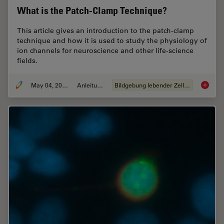
What is the Patch-Clamp Technique?
This article gives an introduction to the patch-clamp
technique and how it is used to study the physiology of
ion channels for neuroscience and other life-science
fields.
May 04, 2023
Anleitung
Bildgebung lebender Zellen
What is