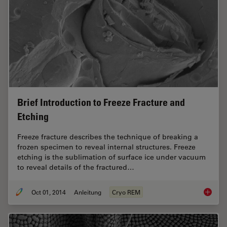
Brief Introduction to Freeze Fracture and
Etching
Freeze fracture describes the technique of breaking a
frozen specimen to reveal internal structures. Freeze
etching is the sublimation of surface ice under vacuum
to reveal details of the fractured…
Oct 01, 2014
Anleitung
Cryo REM
Brief In