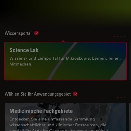
Wissensportal
Show subnavigation
Science Lab
Wissens- und Lernportal für Mikroskopie. Lernen. Teilen.
Mitmachen.
Wählen Sie Ihr Anwendungsgebiet
Show subnavigation
Medizinische Fachgebiete
Entdecken Sie eine umfassende Sammlung
wissenschaftlicher und klinischer Ressourcen, die
speziell für Ärzte im Gesundheitswesen entwickelt