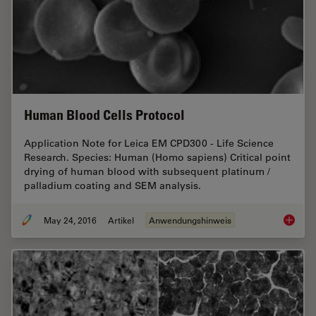
Human Blood Cells Protocol
Application Note for Leica EM CPD300 - Life Science
Research. Species: Human (Homo sapiens) Critical point
drying of human blood with subsequent platinum /
palladium coating and SEM analysis.
May 24, 2016
Artikel
Anwendungshinweis
Human B