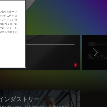
客様が直接当社
わせた広告やコ
ャンペーンの効
社の提携企業（以
の設定」から、い
に関する通知をお
作者
機関
Ne
著者紹介
私たち
cle
Read article
インダストリー
産業分野における効率的な検査、最適化されたワ