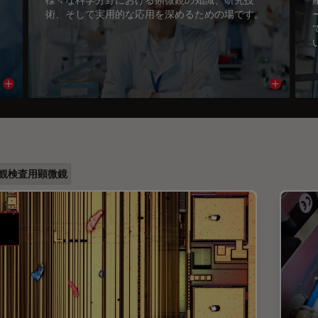
術、そして実用的な応用を深めるための場です。
Read article
Read arti
観検査用顕微鏡