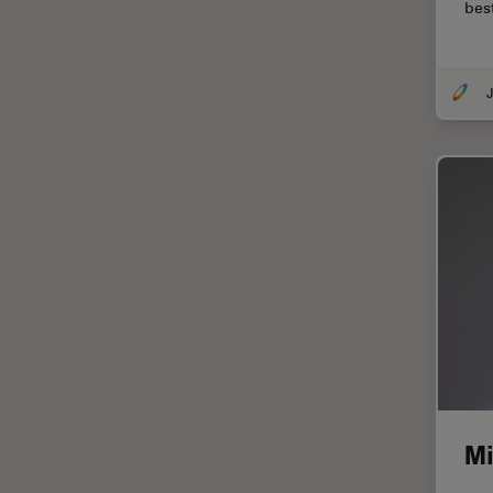
bes
EM KMR3
マイクロエレクトロニクス
EM RAPID
マイクロサージェリー
J
EM TIC 3X
マイクロハブ・イメージング
EM TP
メディカル
EM TXP
モデル生物
EM VCT500
ライトシート顕微鏡
EZ4
ライフサイエンス
Emspira 3
ライブセルイメージング
EnFocus
ラベルフリー
Enersight
レーザーマイクロダイセクショ
ン（LMD）
FL400
レーザー誘起ブレークダウン分
FL560
Mi
光法(LIBS)
FL800
ワイドフィールド顕微鏡