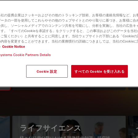
当社の提携企業はクッキーおよびその他のトラッキング技術、お客様の連絡先情報など、お
データの一部を使用してこれらやその他のウェブサイトとのやり取りに基づき、お客様に合
提供し、ソーシャルメディアでのコンテンツ共有を可能にし、分析を実施し、当社の広告キ
す。「すべてのCookieを承認する」をクリックすると、この事項およびこのデータを当
ご覧ください）と共有することに同意します。当社ウェブサイトの下部にある「Cookie
内容を変更することができます。当社の業務慣行の詳細につきましては、当社のCookie
い
Cookie Notice
systems Cookie Partners Details
知識ポータル
最新の記事を読む
Cookie 設定
すべての Cookie を受け入れる
Read arti
igation
ライフサイエンス
様々な科学分野における顕微鏡の知識、研究技