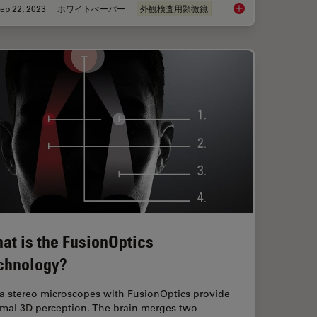
ep 22, 2023
ホワイトぺーパー
外観検査用顕微鏡
ly the Magnification of Microscopy
Top Challenges for Vi
at is the FusionOptics
chnology?
ca stereo microscopes with FusionOptics provide
imal 3D perception. The brain merges two