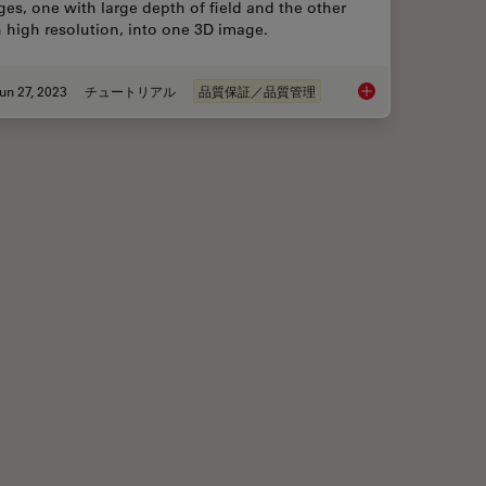
es, one with large depth of field and the other
 high resolution, into one 3D image.
un 27, 2023
チュートリアル
品質保証／品質管理
ider When Selecting a Stereo Microscope
What is the FusionOp