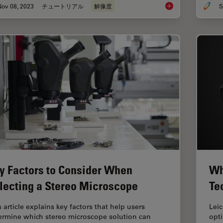
Nov 08, 2023
チュートリアル
解像度
S
Understanding Clear
y Factors to Consider When
Wh
lecting a Stereo Microscope
Te
 article explains key factors that help users
Lei
ermine which stereo microscope solution can
opt