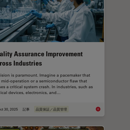
ality Assurance Improvement
ross Industries
cision is paramount. Imagine a pacemaker that
s mid-operation or a semiconductor flaw that
es a critical system crash. In industries, such as
cal devices, electronics, and…
ct 30, 2025
記事
品質保証／品質管理
ng Battery Manufacturing
Quality Assurance I