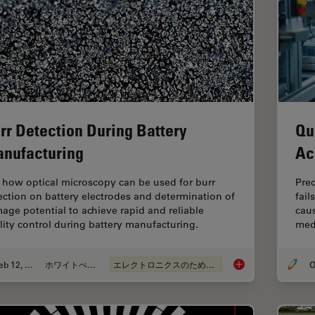
rr Detection During Battery
Qu
nufacturing
Ac
 how optical microscopy can be used for burr
Pre
ection on battery electrodes and determination of
fail
age potential to achieve rapid and reliable
caus
lity control during battery manufacturing.
medi
Feb 12, 2026
ホワイトぺーパー
エレクトロニクスのための断面解析
O
Burr Detection Duri