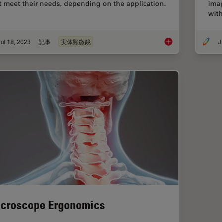
t meet their needs, depending on the application.
imag
with
ul 18, 2023
記事
実体顕微鏡
J
Key Factors to Cons
croscope Ergonomics