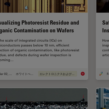
sualizing Photoresist Residue and
Sa
ganic Contamination on Wafers
In
he scale of integrated circuits (ICs) on
How
iconductors passes below 10 nm, efficient
insp
ection of organic contamination, like photoresist
cont
idue, and defects during wafer inspection is
arti
coming…
Mar 02, 2026
ホワイトぺーパー
エレクトロニクスおよび半導体産業
Visualizing Photore