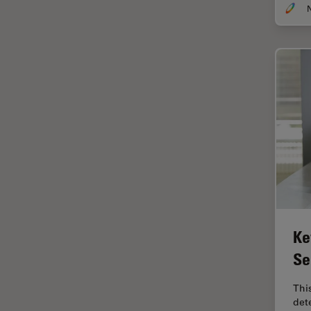
DM8000 M & DM12000 M
クライオ電子顕微鏡
DMi1
クリーニング
DMi8
コーティング
DVM6
コヒーレントラマン散乱(CRS)
EL6000
サンフランシスコ・イノベーシ
ョン・ハブ
EM AC20
サンプル調製
EM ACE200
ゼブラフィッシュの研究
EM ACE600
デジタルマイクロスコープ
EM AFS2
バイオファーマ
EM CPD300
Ke
バッテリー製造
EM CTD
Se
プリント基板（PCB）
EM GP2
This
ボストン・イノベーション・ハ
EM ICE
det
ブ