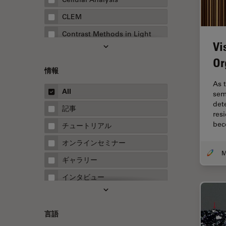
CLEM
Contrast Methods in Light
Vi
Microscopy
Or
Drosophila Research
情報
EMBLイメージングセンター
As t
All
sem
FLIM（蛍光寿命イメージング顕
det
微鏡法）
記事
res
FluoSync
be
チュートリアル
FRAP
オンラインセミナー
FRET
ギャラリー
Fテクニック
インタビュー
HyD
ホワイトぺーパー
Inverted Microscopy
ケーススタディ
言語
Neuro-Oncology