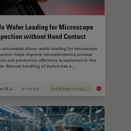
fe Wafer Loading for Microscope
spection without Hand Contact
 automated silicon wafer loading for microscope
ection helps improve microelectronics process
rol and production efficiency is explained in this
cle. Manual handling of wafers has a…
Feb 19, 2026
ケーススタディ
マイクロエレクトロニクス
sist Residue and Organic Contamination on Wafers
Safe Wafer Loading 