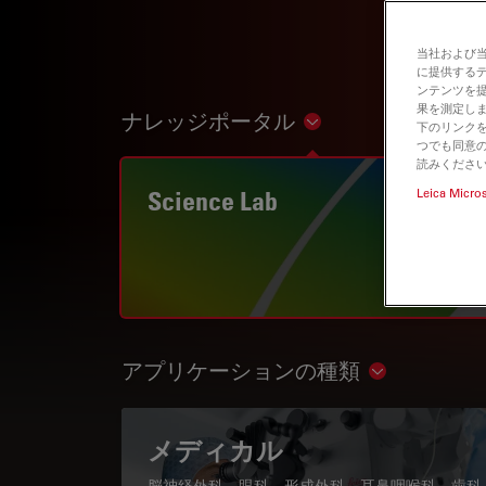
当社および
に提供する
ンテンツを
果を測定しま
ナレッジポータル
Show subnavigation
下のリンクを
つでも同意の
読みくださ
Science Lab
Leica Micro
アプリケーションの種類
Show subnav
メディカル
脳神経外科、眼科、形成外科、耳鼻咽喉科、歯科