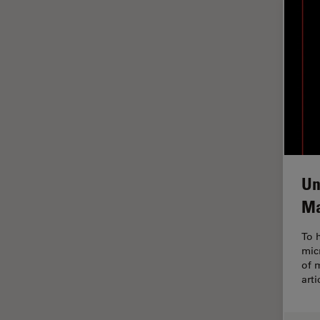
インペリアル・カレッジ・ロン
Cleanliness Analysis Systems
ドンイメージングハブ
DM IL LED
ウイルス学
DM ILM
ウルトラミクロトーム
DM1000
エルゴノミクス
DM1000 LED
エレクトロニクスおよび半導体
DM4 B & DM6 B
産業
DM4 M
エレクトロニクスのための断面
Un
解析
DM4 P, DM750 P & Visoria P
Ma
オックスフォード・センター・
DM500
オブ・エクセレンス
To 
DM6 FS
オルガノイド＋3D細胞培養
mic
DM6 M LIBS
of 
カメラ
art
DM750
がん研究
DM750 M
クライオSEM