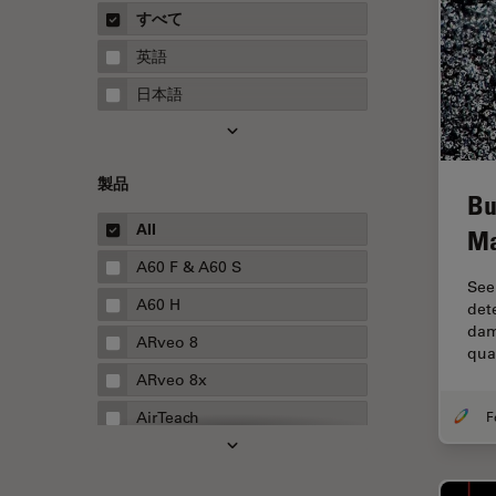
概要
すべて
Neurovascular Surgery
ガイド
英語
Red Reflex
日本語
SEM
Service
製品
STED
Bu
STELLARISの機能
All
Ma
TEM
A60 F & A60 S
See
Thunderイメージング
A60 H
det
dam
TIRF
ARveo 8
qua
Upright Microscopy
ARveo 8x
アプリケーションノート
AirTeach
イオンビームミリング
Aivia
インダストリー
Cell DIVE