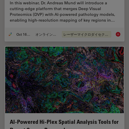
In this webinar, Dr. Andreas Mund will introduce a
cutting-edge platform that merges Deep Visual
Proteomics (DVP) with AI-powered pathology models,
enabling high-resolution mapping of key regions in…
Oct 16, 2025
オンラインセミナー
レーザーマイクロダイセクション（LMD）
AI meet
AI-Powered Hi-Plex Spatial Analysis Tools for