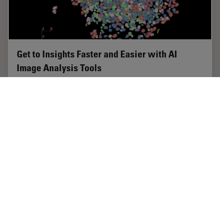
Get to Insights Faster and Easier with AI
Image Analysis Tools
Discover how Aivia helps scientists streamline image
analysis with fast setup, accurate AI detection, and easy
batch processing.
May 22, 2025
オンラインセミナー
人工知能
Get to I