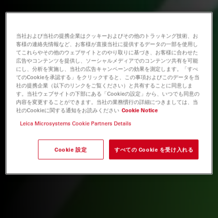
当社および当社の提携企業はクッキーおよびその他のトラッキング技術、お
客様の連絡先情報など、お客様が直接当社に提供するデータの一部を使用し
てこれらやその他のウェブサイトとのやり取りに基づき、お客様に合わせた
広告やコンテンツを提供し、ソーシャルメディアでのコンテンツ共有を可能
にし、分析を実施し、当社の広告キャンペーンの効果を測定します。「すべ
てのCookieを承認する」をクリックすると、この事項およびこのデータを当
社の提携企業（以下のリンクをご覧ください）と共有することに同意しま
す。当社ウェブサイトの下部にある「Cookieの設定」から、いつでも同意の
内容を変更することができます。当社の業務慣行の詳細につきましては、当
社のCookieに関する通知をお読みください
Cookie Notice
Leica Microsystems Cookie Partners Details
Cookie 設定
すべての Cookie を受け入れる