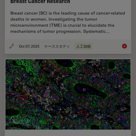
Breast Cancer Research
Breast cancer (BC) is the leading cause of cancer-related
deaths in women. Investigating the tumor
microenvironment (TME) is crucial to elucidate the
mechanisms of tumor progression. Systematic…
Oct 07, 2025
ケーススタディ
人工知能
AI-Powe