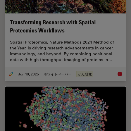
Transforming Research with Spatial
Proteomics Workflows
Spatial Proteomics, Nature Methods 2024 Method of
the Year, is driving research advancements in cancer,
immunology, and beyond. By combining positional
data with high throughput imaging of proteins in…
Jun 10, 2025
ホワイトぺーパー
がん研究
Transfo