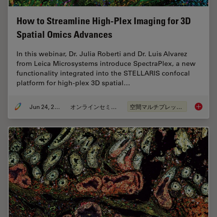
How to Streamline High-Plex Imaging for 3D
Spatial Omics Advances
In this webinar, Dr. Julia Roberti and Dr. Luis Alvarez
from Leica Microsystems introduce SpectraPlex, a new
functionality integrated into the STELLARIS confocal
platform for high-plex 3D spatial…
Jun 24, 2025
オンラインセミナー
空間マルチプレックス
How to 