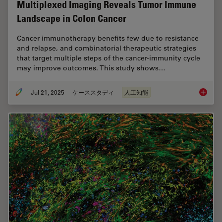
Multiplexed Imaging Reveals Tumor Immune
Landscape in Colon Cancer
Cancer immunotherapy benefits few due to resistance
and relapse, and combinatorial therapeutic strategies
that target multiple steps of the cancer-immunity cycle
may improve outcomes. This study shows…
Jul 21, 2025
ケーススタディ
人工知能
Multipl