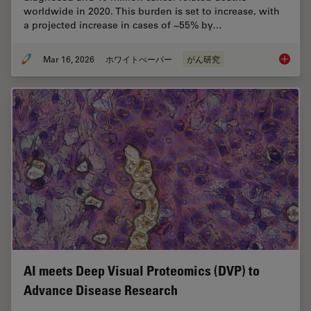
worldwide in 2020. This burden is set to increase, with
a projected increase in cases of ~55% by…
Mar 16, 2026
ホワイトぺーパー
がん研究
History
AI meets Deep Visual Proteomics (DVP) to
Advance Disease Research