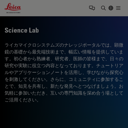
Leica Microsystems Logo
Togg
検索用語を
Science Lab
ライカマイクロシステムズのナレッジポータルでは、顕微
鏡の基礎から最先端技術まで、幅広い情報を提供していま
す。初心者から熟練者、研究者、医師の皆様まで、日々の
研究や実験に役立つ内容となっております。チュートリア
ルやアプリケーションノートを活用し、学びながら探究心
を刺激してください。さらに、コミュニティに参加するこ
とで、知見を共有し、新たな発見へとつなげましょう。お
気軽に参加いただき、互いの専門知識を深め合う場として
ご活用ください。