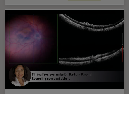
How OCT-guided Eye Surgery can help you to
Focus on Perfection
Watch the successful clinical online symposium on-
demand. Find out what Dr. Parolini says about the
benefits of OCT-guided ophthalmic surgery. She