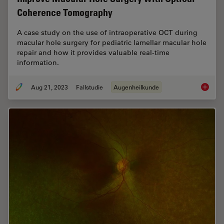
Coherence Tomography
A case study on the use of intraoperative OCT during
macular hole surgery for pediatric lamellar macular hole
repair and how it provides valuable real-time
information.
Aug 21, 2023
Fallstudie
Augenheilkunde
Improve