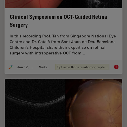
Clinical Symposium on OCT-Guided Retina
Surgery
In this recording Prof. Tan from Singapore National Eye
Centre and Dr. Català from Sant Joan de Déu Barcelona
Children’s Hospital share their expertise on retinal
surgery with intraoperative OCT from…
Jan 12, 2022
Webinar
Optische Kohärenztomographie (OCT)
Clinica