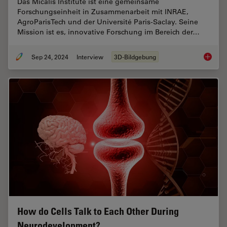
Das Micalis Institute ist eine gemeinsame
Forschungseinheit in Zusammenarbeit mit INRAE,
AgroParisTech und der Université Paris-Saclay. Seine
Mission ist es, innovative Forschung im Bereich der…
Sep 24, 2024
Interview
3D-Bildgebung
Mikrobi
How do Cells Talk to Each Other During
Neurodevelopment?