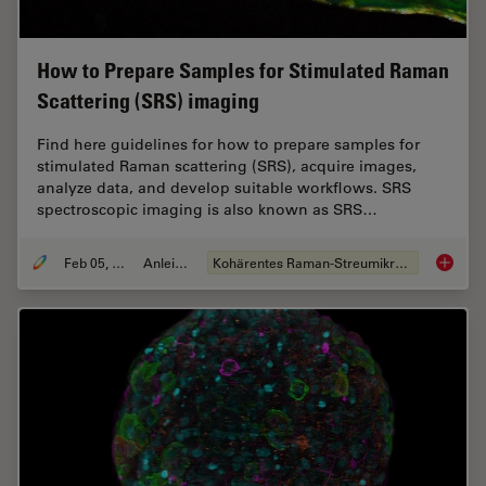
How to Prepare Samples for Stimulated Raman
Scattering (SRS) imaging
Find here guidelines for how to prepare samples for
stimulated Raman scattering (SRS), acquire images,
analyze data, and develop suitable workflows. SRS
spectroscopic imaging is also known as SRS…
Feb 05, 2024
Anleitung
Kohärentes Raman-Streumikroskop (CRS)
How to 