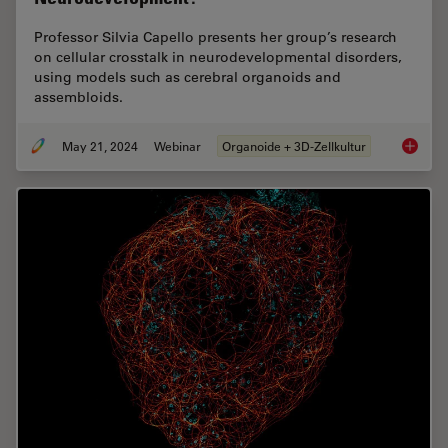
Professor Silvia Capello presents her group’s research
on cellular crosstalk in neurodevelopmental disorders,
using models such as cerebral organoids and
assembloids.
May 21, 2024
Webinar
Organoide + 3D-Zellkultur
How do 