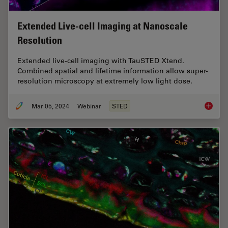
Extended Live-cell Imaging at Nanoscale
Resolution
Extended live-cell imaging with TauSTED Xtend.
Combined spatial and lifetime information allow super-
resolution microscopy at extremely low light dose.
Mar 05, 2024
Webinar
STED
Extende