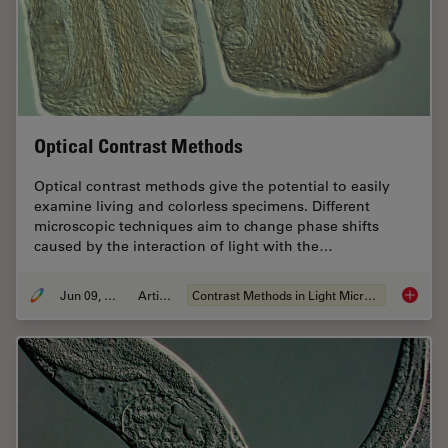
Optical Contrast Methods
Optical contrast methods give the potential to easily
examine living and colorless specimens. Different
microscopic techniques aim to change phase shifts
caused by the interaction of light with the…
Jun 09, 2011
Artikel
Contrast Methods in Light Microscopy
Optical