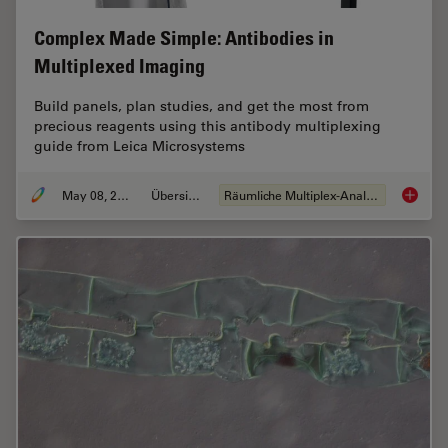
Complex Made Simple: Antibodies in
Multiplexed Imaging
Build panels, plan studies, and get the most from
precious reagents using this antibody multiplexing
guide from Leica Microsystems
May 08, 2023
Übersicht
Räumliche Multiplex-Analyse
Complex