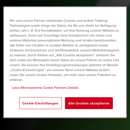
Wir und unsere Partner verwenden Cookies und andere Tracking-
Technologien sowie einige der Daten, die Sie uns direkt zur Verfügung
stellen, wie z. B. Ihre Kontaktdaten, um Ihre Nutzung unserer Website zu
verbessern, Ihnen auf Grundlage Ihrer Interaktionen mit dieser und
anderen Websites personalisierte Werbung und Inhalte bereitzustellen,
das Teilen von Inhalten in sozialen Medien zu ermöglichen sowie
Analysen durchzuführen und die Wirksamkeit unserer Werbekampagnen
zu messen. Durch Klicken auf „Alle Cookies akzeptieren“ stimmen Sie
dem sowie der Weitergabe dieser Daten an unsere Partner zu (siehe Link
unten). Sie können Ihre Einwilligungseinstellungen jederzeit im Bereich
„Cookie-Einstellungen“ am unteren Rand unserer Website ändern.
Lesen Sie unsere Cookie-Hinweise, um mehr über unsere Praktiken zu
erfahren
Leica Microsystems Cookie Partners Details
Cookie-Einstellungen
Alle Cookies akzeptieren