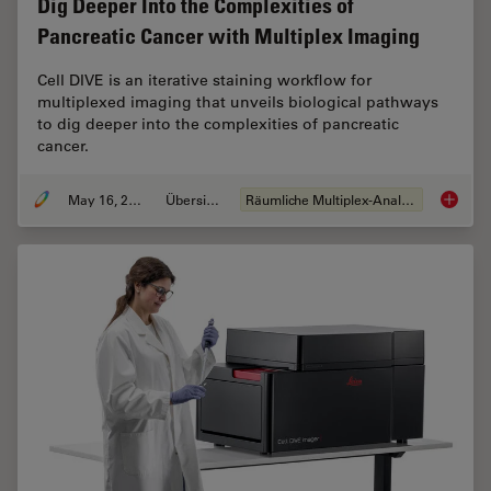
Dig Deeper Into the Complexities of
Pancreatic Cancer with Multiplex Imaging
Cell DIVE is an iterative staining workflow for
multiplexed imaging that unveils biological pathways
to dig deeper into the complexities of pancreatic
cancer.
May 16, 2023
Übersicht
Räumliche Multiplex-Analyse
Dig Dee