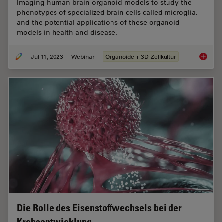
Imaging human brain organoid models to study the
phenotypes of specialized brain cells called microglia,
and the potential applications of these organoid
models in health and disease.
Jul 11, 2023
Webinar
Organoide + 3D-Zellkultur
Imaging
Die Rolle des Eisenstoffwechsels bei der
Krebsentwicklung