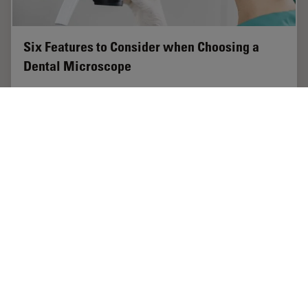
Six Features to Consider when Choosing a
Dental Microscope
The dental surgical microscope has become
increasingly important for high-quality and successful
dental medicine, particularly in the field of
endodontics. A dentist can conduct micro-invasive…
Jun 02, 2026
概要
歯科
Six Fea