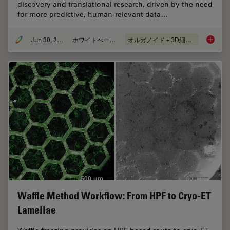
discovery and translational research, driven by the need
for more predictive, human-relevant data…
Jun 30, 2026
ホワイトぺーパー
オルガノイド＋3D細胞培養
What’s 
Waffle Method Workflow: From HPF to Cryo-ET
Lamellae