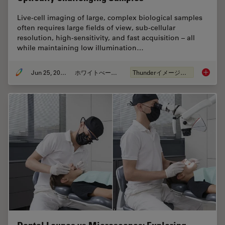
Live‑cell imaging of large, complex biological samples
often requires large fields of view, sub-cellular
resolution, high-sensitivity, and fast acquisition – all
while maintaining low illumination…
Jun 25, 2026
ホワイトぺーパー
Thunderイメージング
Fast, H