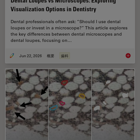
Dental Loupes vs Microscopes: Exploring
Visualization Options in Dentistry
Dental professionals often ask: “Should I use dental
loupes or invest in a microscope?” This article explores
the key differences between dental microscopes and
dental loupes, focusing on…
Jun 22, 2026
概要
歯科
Dental L