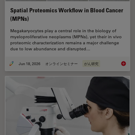
Spatial Proteomics Workflow in Blood Cancer
(MPNs)
Megakaryocytes play a central role in the biology of
myeloproliferative neoplasms (MPNs), yet their in vivo
proteomic characterization remains a major challenge
due to low abundance and disrupted…
Jun 18, 2026
オンラインセミナー
がん研究
Spatial