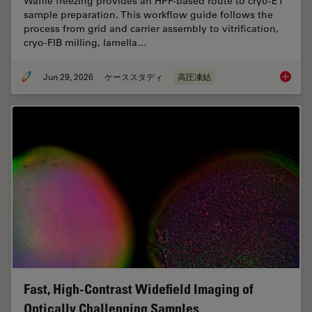
Waffle freezing provides an HPF-based route to cryo-ET
sample preparation. This workflow guide follows the
process from grid and carrier assembly to vitrification,
cryo-FIB milling, lamella…
Jun 29, 2026
ケーススタディ
高圧凍結
Waffle 
Fast, High-Contrast Widefield Imaging of
Optically Challenging Samples