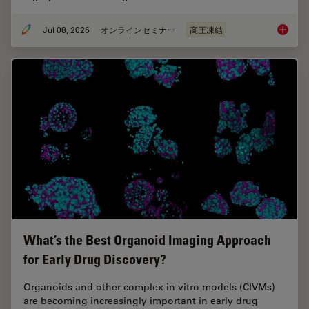
Jul 08, 2026
オンラインセミナー
高圧凍結
Cryo-ET
What’s the Best Organoid Imaging Approach
for Early Drug Discovery?
Organoids and other complex in vitro models (CIVMs)
are becoming increasingly important in early drug