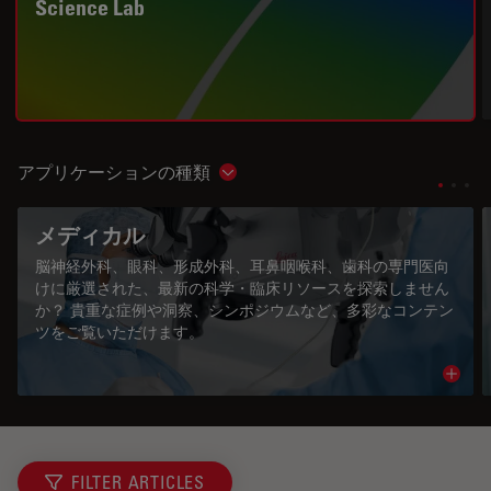
Science Lab
アプリケーションの種類
Show subnavigation
メディカル
脳神経外科、眼科、形成外科、耳鼻咽喉科、歯科の専門医向
けに厳選された、最新の科学・臨床リソースを探索しません
か？ 貴重な症例や洞察、シンポジウムなど、多彩なコンテン
ツをご覧いただけます。
Read 
FILTER ARTICLES