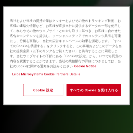
当社および当社の提携企業はクッキーおよびその他のトラッキング技術、お
客様の連絡先情報など、お客様が直接当社に提供するデータの一部を使用し
てこれらやその他のウェブサイトとのやり取りに基づき、お客様に合わせた
広告やコンテンツを提供し、ソーシャルメディアでのコンテンツ共有を可能
にし、分析を実施し、当社の広告キャンペーンの効果を測定します。「すべ
てのCookieを承認する」をクリックすると、この事項およびこのデータを当
社の提携企業（以下のリンクをご覧ください）と共有することに同意しま
す。当社ウェブサイトの下部にある「Cookieの設定」から、いつでも同意の
内容を変更することができます。当社の業務慣行の詳細につきましては、当
社のCookieに関する通知をお読みください
Cookie Notice
Leica Microsystems Cookie Partners Details
Cookie 設定
すべての Cookie を受け入れる