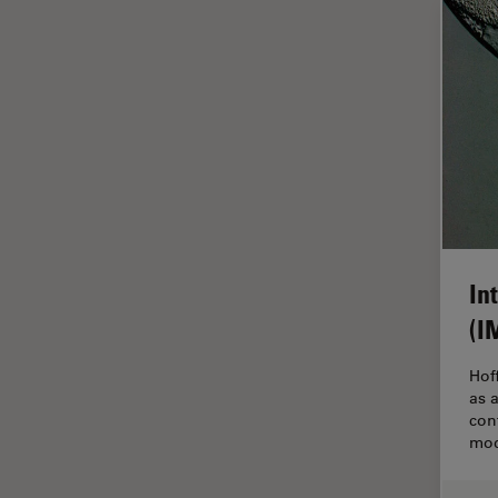
インペリアル・カレッジ・ロン
Cleanliness Analysis Systems
ドンイメージングハブ
DM IL LED
ウイルス学
DM ILM
ウルトラミクロトーム
DM1000
エルゴノミクス
DM1000 LED
エレクトロニクスおよび半導体
DM4 B & DM6 B
産業
DM4 M
エレクトロニクスのための断面
解析
In
DM4 P, DM750 P & Visoria P
(I
オックスフォード・センター・
DM500
オブ・エクセレンス
DM6 FS
Hof
オルガノイド＋3D細胞培養
as 
DM750
con
カメラ
mod
DM750 M
がん研究
DM8000 M & DM12000 M
クライオSEM