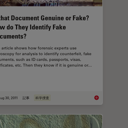
 that Document Genuine or Fake?
w do They Identify Fake
cuments?
 article shows how forensic experts use
oscopy for analysis to identify counterfeit, fake
ments, such as ID cards, passports, visas,
ificates, etc. Then they know if it is genuine or…
ug 30, 2011
記事
科学捜査
Color and Contrast
Is that Document Ge