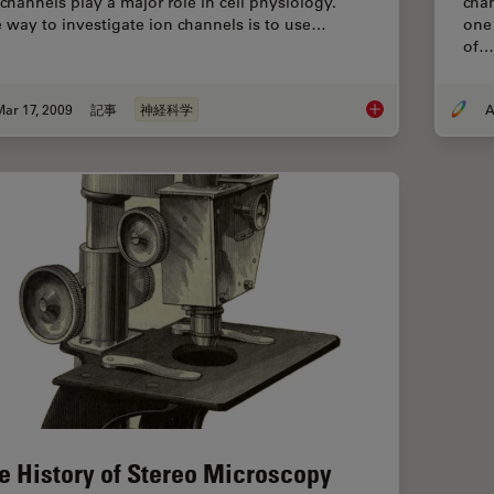
 channels play a major role in cell physiology.
cha
 way to investigate ion channels is to use…
one
of…
ar 17, 2009
記事
神経科学
A
New Standard in Ele
e History of Stereo Microscopy