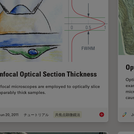
Op
nfocal Optical Section Thickness
Opti
exam
focal microscopes are employed to optically slice
mic
parably thick samples.
caus
un 20, 2011
チュートリアル
共焦点顕微鏡法
Confocal Optical Sec