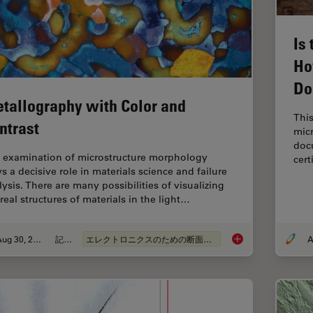
Is
Ho
Do
tallography with Color and
This
ntrast
micr
docu
 examination of microstructure morphology
cert
s a decisive role in materials science and failure
lysis. There are many possibilities of visualizing
real structures of materials in the light…
Aug 30, 2011
記事
エレクトロニクスのための断面解析
A
Metallography with 