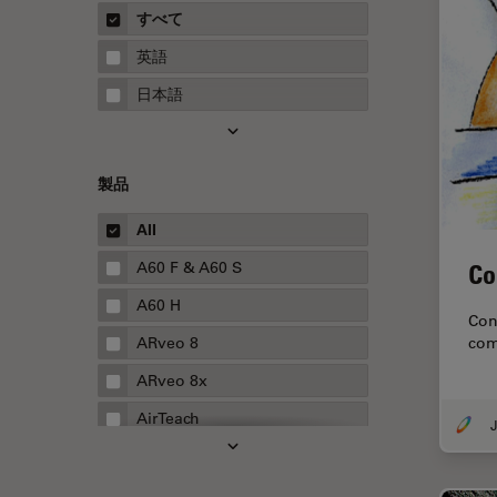
概要
すべて
Neurovascular Surgery
ガイド
英語
Red Reflex
日本語
SEM
Service
製品
STED
STELLARISの機能
All
TEM
A60 F & A60 S
Co
Thunderイメージング
A60 H
Con
TIRF
ARveo 8
com
Upright Microscopy
ARveo 8x
アプリケーションノート
AirTeach
J
イオンビームミリング
Aivia
インダストリー
Cell DIVE