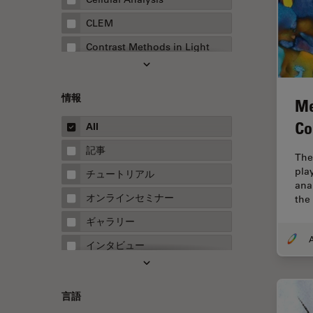
CLEM
Contrast Methods in Light
Microscopy
Drosophila Research
情報
Me
EMBLイメージングセンター
Co
All
FLIM（蛍光寿命イメージング顕
微鏡法）
記事
The
FluoSync
play
チュートリアル
ana
FRAP
オンラインセミナー
the 
FRET
ギャラリー
Fテクニック
インタビュー
HyD
ホワイトぺーパー
Inverted Microscopy
ケーススタディ
言語
Neuro-Oncology