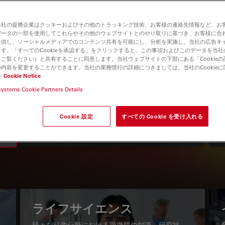
当社の提携企業はクッキーおよびその他のトラッキング技術、お客様の連絡先情報など、お
データの一部を使用してこれらやその他のウェブサイトとのやり取りに基づき、お客様に合
提供し、ソーシャルメディアでのコンテンツ共有を可能にし、分析を実施し、当社の広告キ
す。「すべてのCookieを承認する」をクリックすると、この事項およびこのデータを当
ご覧ください）と共有することに同意します。当社ウェブサイトの下部にある「Cookie
内容を変更することができます。当社の業務慣行の詳細につきましては、当社のCookie
い
Cookie Notice
systems Cookie Partners Details
知識ポータル
最新の記事を読む
Cookie 設定
すべての Cookie を受け入れる
Read arti
igation
ライフサイエンス
様々な科学分野における顕微鏡の知識、研究技