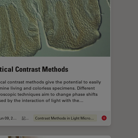
tical Contrast Methods
cal contrast methods give the potential to easily
ine living and colorless specimens. Different
roscopic techniques aim to change phase shifts
ed by the interaction of light with the…
Jun 09, 2011
記事
Contrast Methods in Light Microscopy
tion Thickness
Optical Contrast Me