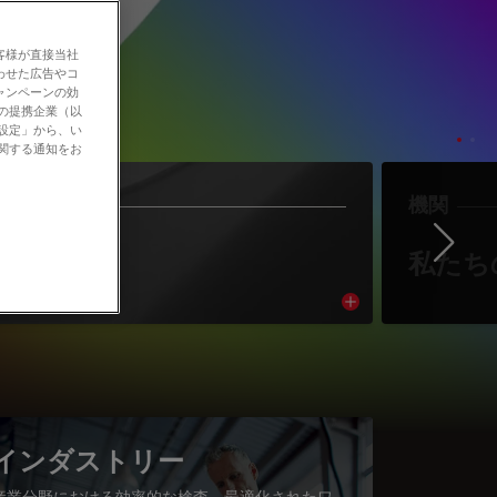
客様が直接当社
わせた広告やコ
ャンペーンの効
社の提携企業（以
の設定」から、い
に関する通知をお
作者
機関
Ne
著者紹介
私たち
cle
Read article
インダストリー
産業分野における効率的な検査、最適化されたワ