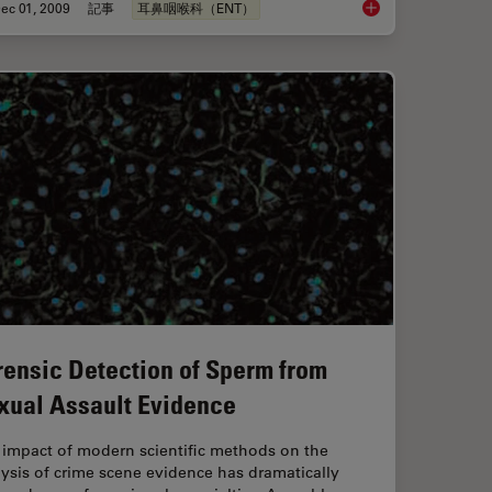
ec 01, 2009
記事
耳鼻咽喉科（ENT）
on Contrast (IMC)
Cochlea Implants for
rensic Detection of Sperm from
xual Assault Evidence
 impact of modern scientific methods on the
ysis of crime scene evidence has dramatically