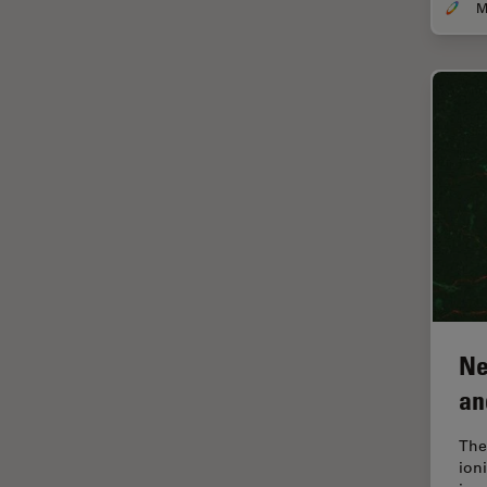
DMi1
クライオ電子顕微鏡
DMi8
クリーニング
DVM6
コーティング
EL6000
コヒーレントラマン散乱(CRS)
EM AC20
サンフランシスコ・イノベーシ
ョン・ハブ
EM ACE200
サンプル調製
EM ACE600
ゼブラフィッシュの研究
EM AFS2
デジタルマイクロスコープ
EM CPD300
バイオファーマ
Ne
EM CTD
バッテリー製造
an
EM GP2
プリント基板（PCB）
EM ICE
The
ボストン・イノベーション・ハ
ion
EM KMR3
ブ