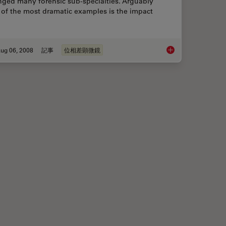
nged many forensic sub-specialties. Arguably
 of the most dramatic examples is the impact
ug 06, 2008
記事
位相差顕微鏡
ctrophysiology and Deep Tissue Imaging
Forensic Detection 