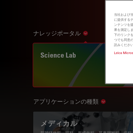
当社および
に提供する
ンテンツを
果を測定しま
ナレッジポータル
Show subnavigation
下のリンクを
つでも同意の
読みくださ
Science Lab
Leica Micro
アプリケーションの種類
Show subnav
メディカル
脳神経外科、眼科、形成外科、耳鼻咽喉科、歯科