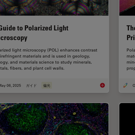
Guide to Polarized Light
Th
croscopy
Pr
arized light microscopy (POL) enhances contrast
Pola
birefringent materials and is used in geology,
mate
logy, and materials science to study minerals,
mine
tals, fibers, and plant cell walls.
prop
May 06, 2025
ガイド
偏光
O
A Guide to Polarized