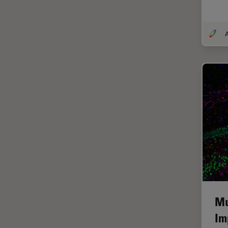
DM8000 M & DM12000 M
クライオ電子顕微鏡
DMi1
クリーニング
DMi8
コーティング
DVM6
コヒーレントラマン散乱(CRS)
EL6000
サンフランシスコ・イノベーシ
ョン・ハブ
EM AC20
サンプル調製
EM ACE200
ゼブラフィッシュの研究
EM ACE600
デジタルマイクロスコープ
EM AFS2
バイオファーマ
EM CPD300
バッテリー製造
EM CTD
Mu
プリント基板（PCB）
EM GP2
Im
ボストン・イノベーション・ハ
EM ICE
ブ