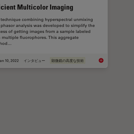
ficient Multicolor Imaging
 technique combining hyperspectral unmixing
 phasor analysis was developed to simplify the
cess of getting images from a sample labeled
 multiple fluorophores. This aggregate
thod…
an 10, 2022
インタビュー
顕微鏡の高度な技術
y: The Importance of Multiplexing
A New Method for Con