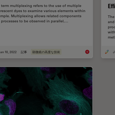
Ef
 term multiplexing refers to the use of multiple
orescent dyes to examine various elements within
ample. Multiplexing allows related components
The
 processes to be observed in parallel,…
and
pro
with
me
an 10, 2022
記事
顕微鏡の高度な技術
J
Multicolor Microscop