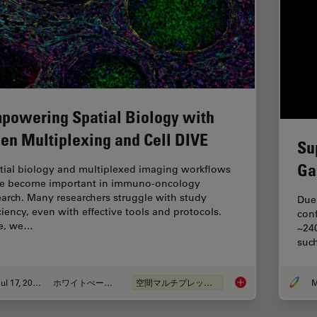
powering Spatial Biology with
en Multiplexing and Cell DIVE
Su
Ga
tial biology and multiplexed imaging workflows
e become important in immuno-oncology
earch. Many researchers struggle with study
Due 
iciency, even with effective tools and protocols.
con
e, we…
~24
suc
Jul 17, 2024
ホワイトぺーパー
空間マルチプレックス
M
Empowering Spatial 