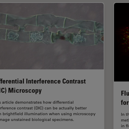
fferential Interference Contrast
IC) Microscopy
Fl
fo
s article demonstrates how differential
erference contrast (DIC) can be actually better
n brightfield illumination when using microscopy
In t
image unstained biological specimens.
met
in 