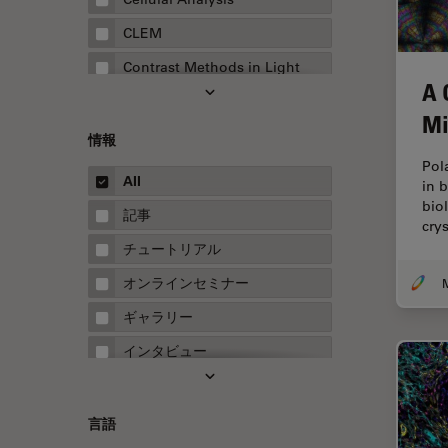
CLEM
Contrast Methods in Light
A 
Microscopy
Mi
Drosophila Research
情報
EMBLイメージングセンター
Pol
All
in 
FLIM（蛍光寿命イメージング顕
bio
微鏡法）
記事
crys
FluoSync
チュートリアル
FRAP
オンラインセミナー
FRET
ギャラリー
Fテクニック
インタビュー
HyD
ホワイトぺーパー
Inverted Microscopy
ケーススタディ
言語
Neuro-Oncology