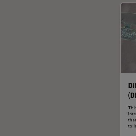
インペリアル・カレッジ・ロン
Cleanliness Analysis Systems
ドンイメージングハブ
DM IL LED
ウイルス学
DM ILM
ウルトラミクロトーム
DM1000
エルゴノミクス
DM1000 LED
エレクトロニクスおよび半導体
DM4 B & DM6 B
産業
DM4 M
エレクトロニクスのための断面
解析
DM4 P, DM750 P & Visoria P
Di
オックスフォード・センター・
DM500
(D
オブ・エクセレンス
DM6 FS
オルガノイド＋3D細胞培養
Thi
DM6 M LIBS
int
カメラ
tha
DM750
がん研究
to 
DM750 M
クライオSEM