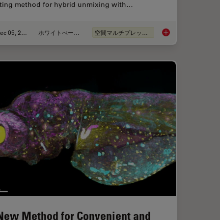
sting method for hybrid unmixing with…
Dec 05, 2022
ホワイトぺーパー
空間マルチプレックス
rence Contrast (DIC) Microscopy
FluoSync - a Fast & 
New Method for Convenient and