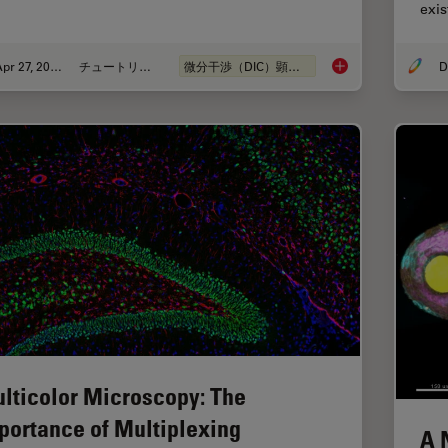
exi
Apr 27, 2023
チュートリアル
微分干渉（DIC）顕微鏡
Differential Interfe
lticolor Microscopy: The
portance of Multiplexing
A 