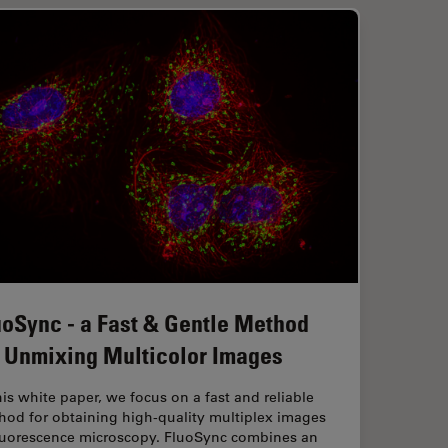
uoSync - a Fast & Gentle Method
r Unmixing Multicolor Images
his white paper, we focus on a fast and reliable
hod for obtaining high-quality multiplex images
fluorescence microscopy. FluoSync combines an