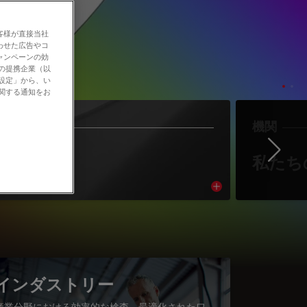
客様が直接当社
わせた広告やコ
ャンペーンの効
社の提携企業（以
の設定」から、い
に関する通知をお
作者
機関
Ne
著者紹介
私たち
cle
Read article
インダストリー
産業分野における効率的な検査、最適化されたワ