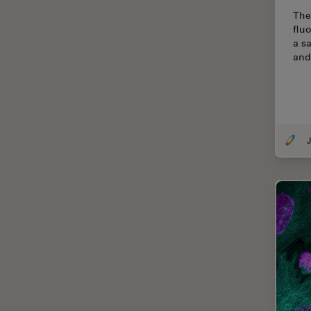
EM KMR3
The
マイクロエレクトロニクス
flu
EM RAPID
a s
マイクロサージェリー
and
EM TIC 3X
マイクロハブ・イメージング
EM TP
メディカル
EM TXP
モデル生物
EM VCT500
ライトシート顕微鏡
J
EZ4
ライフサイエンス
Emspira 3
ライブセルイメージング
EnFocus
ラベルフリー
Enersight
レーザーマイクロダイセクショ
ン（LMD）
FL400
レーザー誘起ブレークダウン分
FL560
光法(LIBS)
FL800
ワイドフィールド顕微鏡