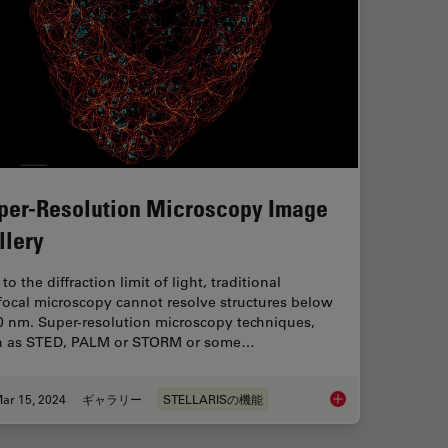
per-Resolution Microscopy Image
llery
to the diffraction limit of light, traditional
focal microscopy cannot resolve structures below
0 nm. Super-resolution microscopy techniques,
h as STED, PALM or STORM or some…
ar 15, 2024
ギャラリー
STELLARISの機能
Biology with Open Multiplexing and Cell DIVE
Super-Resolution Mi