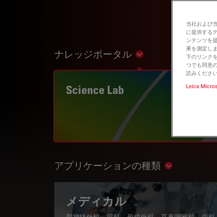
当社および
に提供する
ンテンツを
果を測定しま
ナレッジポータル
Show subnavigation
下のリンクを
つでも同意の
読みくださ
Science Lab
Leica Micro
アプリケーションの種類
Show subnav
メディカル
脳神経外科、眼科、形成外科、耳鼻咽喉科、歯科