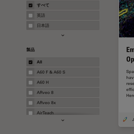
概要
すべて
Neurovascular Surgery
ガイド
英語
Red Reflex
日本語
SEM
Service
Em
製品
STED
Op
STELLARISの機能
All
TEM
Spa
A60 F & A60 S
hav
Thunderイメージング
A60 H
res
eff
TIRF
ARveo 8
Her
Upright Microscopy
ARveo 8x
アプリケーションノート
AirTeach
イオンビームミリング
Aivia
インダストリー
Cell DIVE