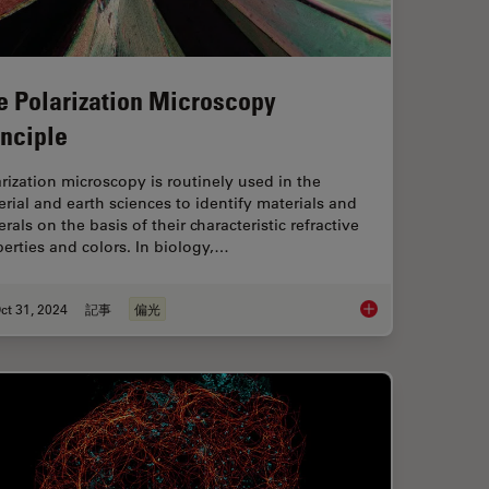
e Polarization Microscopy
inciple
rization microscopy is routinely used in the
rial and earth sciences to identify materials and
rals on the basis of their characteristic refractive
erties and colors. In biology,…
ct 31, 2024
記事
偏光
 Light Microscopy
The Polarization Mic