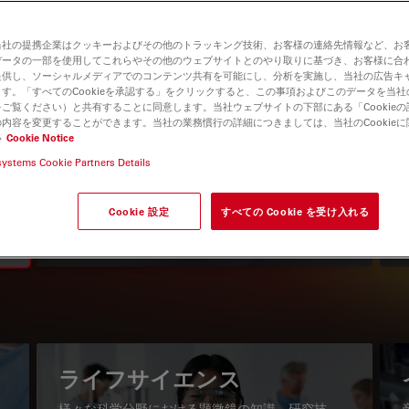
当社の提携企業はクッキーおよびその他のトラッキング技術、お客様の連絡先情報など、お
データの一部を使用してこれらやその他のウェブサイトとのやり取りに基づき、お客様に合
提供し、ソーシャルメディアでのコンテンツ共有を可能にし、分析を実施し、当社の広告キ
す。「すべてのCookieを承認する」をクリックすると、この事項およびこのデータを当
ご覧ください）と共有することに同意します。当社ウェブサイトの下部にある「Cookie
内容を変更することができます。当社の業務慣行の詳細につきましては、当社のCookie
い
Cookie Notice
systems Cookie Partners Details
知識ポータル
最新の記事を読む
Cookie 設定
すべての Cookie を受け入れる
Read arti
igation
ライフサイエンス
様々な科学分野における顕微鏡の知識、研究技