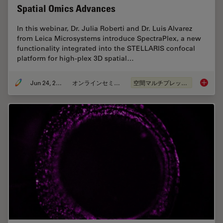
Spatial Omics Advances
In this webinar, Dr. Julia Roberti and Dr. Luis Alvarez
from Leica Microsystems introduce SpectraPlex, a new
functionality integrated into the STELLARIS confocal
platform for high-plex 3D spatial…
Jun 24, 2025
オンラインセミナー
空間マルチプレックス
How to 