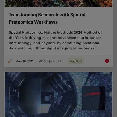
Transforming Research with Spatial
Proteomics Workflows
Spatial Proteomics, Nature Methods 2024 Method of
the Year, is driving research advancements in cancer,
immunology, and beyond. By combining positional
data with high throughput imaging of proteins in…
Jun 10, 2025
ホワイトぺーパー
がん研究
Transfo