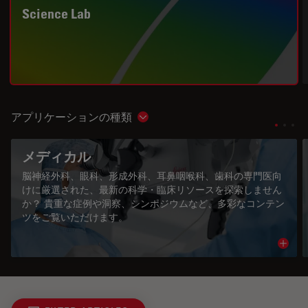
Science Lab
アプリケーションの種類
Show subnavigation
メディカル
脳神経外科、眼科、形成外科、耳鼻咽喉科、歯科の専門医向
けに厳選された、最新の科学・臨床リソースを探索しません
か？ 貴重な症例や洞察、シンポジウムなど、多彩なコンテン
ツをご覧いただけます。
Read 