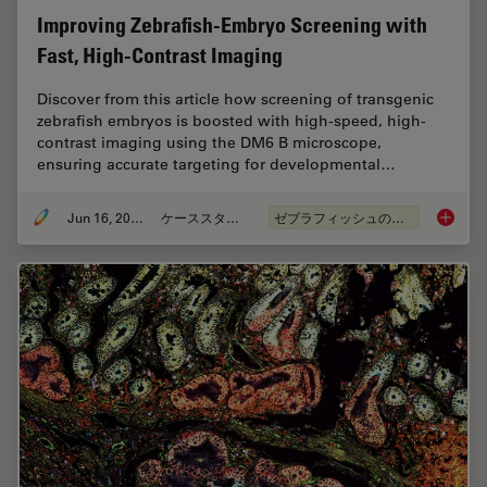
Improving Zebrafish-Embryo Screening with
Fast, High-Contrast Imaging
Discover from this article how screening of transgenic
zebrafish embryos is boosted with high-speed, high-
contrast imaging using the DM6 B microscope,
ensuring accurate targeting for developmental…
Jun 16, 2025
ケーススタディ
ゼブラフィッシュの研究
Improvi