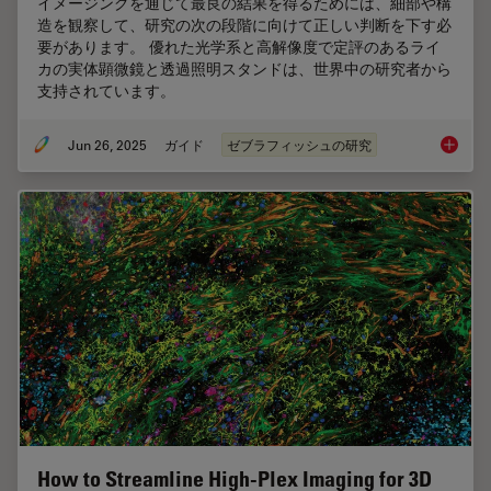
イメージングを通じて最良の結果を得るためには、細部や構
造を観察して、研究の次の段階に向けて正しい判断を下す必
要があります。 優れた光学系と高解像度で定評のあるライ
カの実体顕微鏡と透過照明スタンドは、世界中の研究者から
支持されています。
Jun 26, 2025
ガイド
ゼブラフィッシュの研究
ゼブラ
How to Streamline High-Plex Imaging for 3D