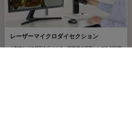
レーザーマイクロダイセクション
小動物などの解剖を行うとき、顕微鏡の接眼レンズを何時間
ものぞくことがあります。 ライカ マイクロシステムズで
は、さまざまな顕微鏡と幅広い解剖顕微鏡部品やアクセサリ
ーから選ぶことができるため、ニーズに最適な顕微鏡ソリュ
ーションを見つけることができます。
May 23, 2025
ガイド
解剖
レーザ