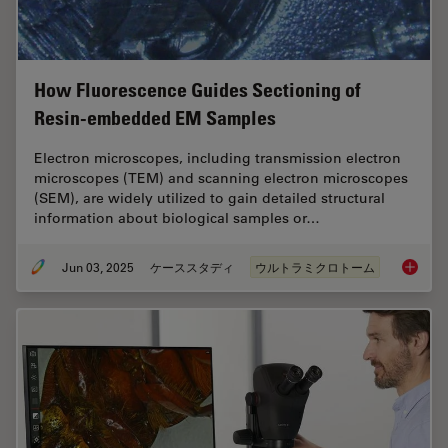
How Fluorescence Guides Sectioning of
Resin-embedded EM Samples
Electron microscopes, including transmission electron
microscopes (TEM) and scanning electron microscopes
(SEM), are widely utilized to gain detailed structural
information about biological samples or…
Jun 03, 2025
ケーススタディ
ウルトラミクロトーム
How Flu