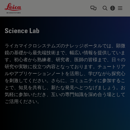
Leica Microsystems Logo
Togg
検索用語を
Science Lab
ライカマイクロシステムズのナレッジポータルでは、顕微
鏡の基礎から最先端技術まで、幅広い情報を提供していま
す。初心者から熟練者、研究者、医師の皆様まで、日々の
研究や実験に役立つ内容となっております。チュートリア
ルやアプリケーションノートを活用し、学びながら探究心
を刺激してください。さらに、コミュニティに参加するこ
とで、知見を共有し、新たな発見へとつなげましょう。お
気軽に参加いただき、互いの専門知識を深め合う場として
ご活用ください。