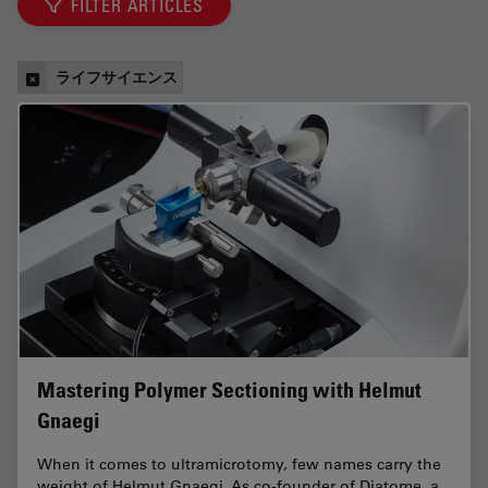
FILTER ARTICLES
ライフサイエンス
Mastering Polymer Sectioning with Helmut
Gnaegi
When it comes to ultramicrotomy, few names carry the
weight of Helmut Gnaegi. As co-founder of Diatome, a