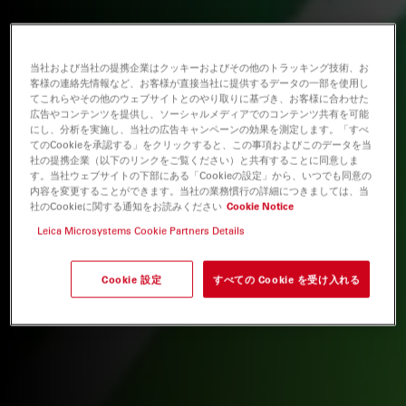
当社および当社の提携企業はクッキーおよびその他のトラッキング技術、お
客様の連絡先情報など、お客様が直接当社に提供するデータの一部を使用し
てこれらやその他のウェブサイトとのやり取りに基づき、お客様に合わせた
広告やコンテンツを提供し、ソーシャルメディアでのコンテンツ共有を可能
にし、分析を実施し、当社の広告キャンペーンの効果を測定します。「すべ
てのCookieを承認する」をクリックすると、この事項およびこのデータを当
社の提携企業（以下のリンクをご覧ください）と共有することに同意しま
す。当社ウェブサイトの下部にある「Cookieの設定」から、いつでも同意の
内容を変更することができます。当社の業務慣行の詳細につきましては、当
社のCookieに関する通知をお読みください
Cookie Notice
Leica Microsystems Cookie Partners Details
Cookie 設定
すべての Cookie を受け入れる