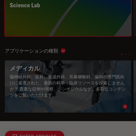
Science Lab
アプリケーションの種類
Show subnavigation
メディカル
脳神経外科、眼科、形成外科、耳鼻咽喉科、歯科の専門医向
けに厳選された、最新の科学・臨床リソースを探索しません
か？ 貴重な症例や洞察、シンポジウムなど、多彩なコンテン
ツをご覧いただけます。
Read 