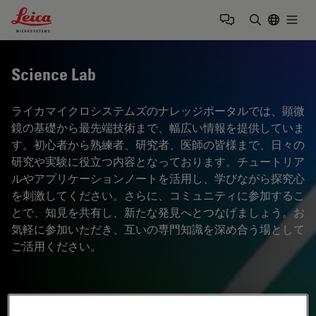
Leica Microsystems Logo
Togg
検索用語を
Science Lab
ライカマイクロシステムズのナレッジポータルでは、顕微
鏡の基礎から最先端技術まで、幅広い情報を提供していま
す。初心者から熟練者、研究者、医師の皆様まで、日々の
研究や実験に役立つ内容となっております。チュートリア
ルやアプリケーションノートを活用し、学びながら探究心
を刺激してください。さらに、コミュニティに参加するこ
とで、知見を共有し、新たな発見へとつなげましょう。お
気軽に参加いただき、互いの専門知識を深め合う場として
ご活用ください。