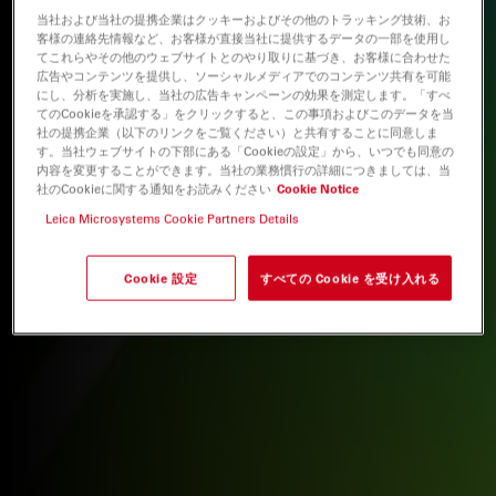
当社および当社の提携企業はクッキーおよびその他のトラッキング技術、お
客様の連絡先情報など、お客様が直接当社に提供するデータの一部を使用し
てこれらやその他のウェブサイトとのやり取りに基づき、お客様に合わせた
広告やコンテンツを提供し、ソーシャルメディアでのコンテンツ共有を可能
にし、分析を実施し、当社の広告キャンペーンの効果を測定します。「すべ
てのCookieを承認する」をクリックすると、この事項およびこのデータを当
社の提携企業（以下のリンクをご覧ください）と共有することに同意しま
す。当社ウェブサイトの下部にある「Cookieの設定」から、いつでも同意の
内容を変更することができます。当社の業務慣行の詳細につきましては、当
社のCookieに関する通知をお読みください
Cookie Notice
Leica Microsystems Cookie Partners Details
Cookie 設定
すべての Cookie を受け入れる