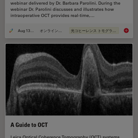
webinar delivered by Dr. Barbara Parolini. During the
webinar Dr. Parolini discusses and illustrates how
intraoperative OCT provides real-time,…
Aug 13, 2020
オンラインセミナー
光コヒーレンス トモグラフィ（OCT）
What is 
A Guide to OCT
Leica Optical Coherence Tomography (OCT) systems