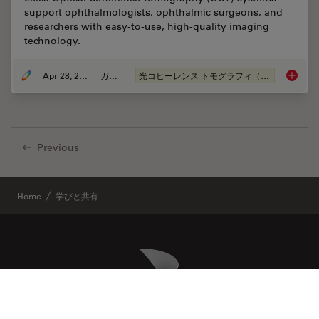
support ophthalmologists, ophthalmic surgeons, and
researchers with easy-to-use, high-quality imaging
technology.
Apr 28, 2020
ガイド
光コヒーレンス トモグラフィ（OCT）
A Guide
Previous
Home
学びと共有
Danaher Logo
Footer