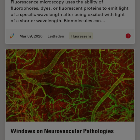
Fluorescence microscopy uses the ability of
fluorophores, dyes, or fluorescent proteins to emit light
of a specific wavelength after being excited with light
of a shorter wavelength. Biomolecules can…
Mar 09, 2026
Leitfaden
Fluoreszenz
A Guide
Windows on Neurovascular Pathologies