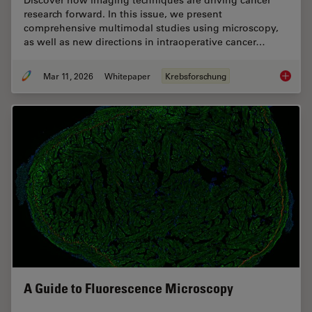
Discover how imaging techniques are driving cancer
research forward. In this issue, we present
comprehensive multimodal studies using microscopy,
as well as new directions in intraoperative cancer…
Mar 11, 2026
Whitepaper
Krebsforschung
Researc
A Guide to Fluorescence Microscopy