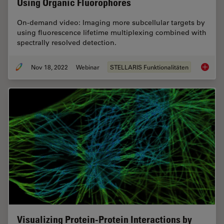
Using Organic Fluorophores
On-demand video: Imaging more subcellular targets by
using fluorescence lifetime multiplexing combined with
spectrally resolved detection.
Nov 18, 2022
Webinar
STELLARIS Funktionalitäten
Live-Ce
Visualizing Protein-Protein Interactions by