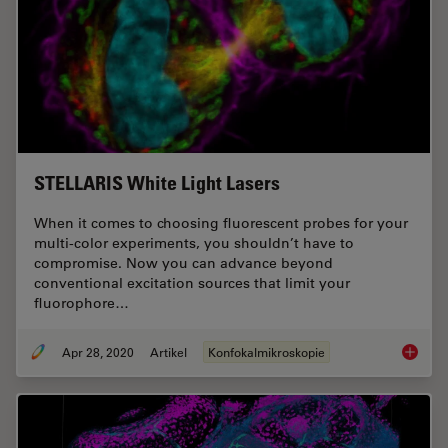
STELLARIS White Light Lasers
When it comes to choosing fluorescent probes for your
multi-color experiments, you shouldn’t have to
compromise. Now you can advance beyond
conventional excitation sources that limit your
fluorophore…
Apr 28, 2020
Artikel
Konfokalmikroskopie
STELLAR