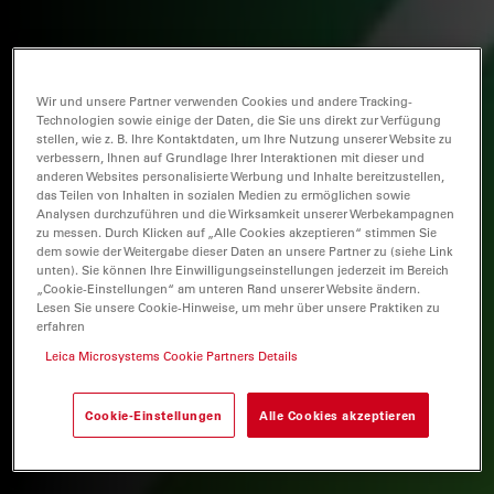
Wir und unsere Partner verwenden Cookies und andere Tracking-
Technologien sowie einige der Daten, die Sie uns direkt zur Verfügung
stellen, wie z. B. Ihre Kontaktdaten, um Ihre Nutzung unserer Website zu
verbessern, Ihnen auf Grundlage Ihrer Interaktionen mit dieser und
anderen Websites personalisierte Werbung und Inhalte bereitzustellen,
das Teilen von Inhalten in sozialen Medien zu ermöglichen sowie
Analysen durchzuführen und die Wirksamkeit unserer Werbekampagnen
zu messen. Durch Klicken auf „Alle Cookies akzeptieren“ stimmen Sie
dem sowie der Weitergabe dieser Daten an unsere Partner zu (siehe Link
unten). Sie können Ihre Einwilligungseinstellungen jederzeit im Bereich
„Cookie-Einstellungen“ am unteren Rand unserer Website ändern.
Lesen Sie unsere Cookie-Hinweise, um mehr über unsere Praktiken zu
erfahren
Leica Microsystems Cookie Partners Details
Cookie-Einstellungen
Alle Cookies akzeptieren