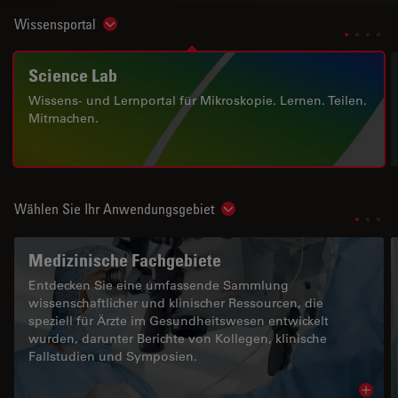
Wissensportal
Show subnavigation
Science Lab
Wissens- und Lernportal für Mikroskopie. Lernen. Teilen.
Mitmachen.
Wählen Sie Ihr Anwendungsgebiet
Show subnavigation
Medizinische Fachgebiete
Entdecken Sie eine umfassende Sammlung
wissenschaftlicher und klinischer Ressourcen, die
speziell für Ärzte im Gesundheitswesen entwickelt
wurden, darunter Berichte von Kollegen, klinische
Fallstudien und Symposien.
Read 