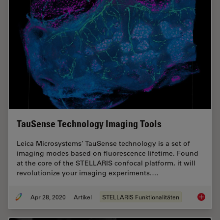
TauSense Technology Imaging Tools
Leica Microsystems’ TauSense technology is a set of
imaging modes based on fluorescence lifetime. Found
at the core of the STELLARIS confocal platform, it will
revolutionize your imaging experiments.…
Apr 28, 2020
Artikel
STELLARIS Funktionalitäten
TauSens