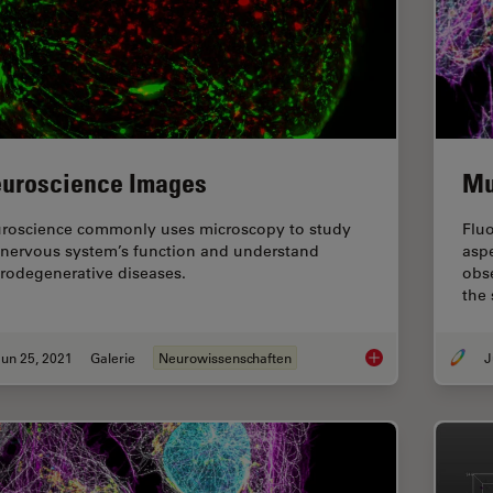
uroscience Images
Mu
roscience commonly uses microscopy to study
Fluo
 nervous system’s function and understand
aspe
rodegenerative diseases.
obse
the
un 25, 2021
Galerie
Neurowissenschaften
J
Neuroscience Image