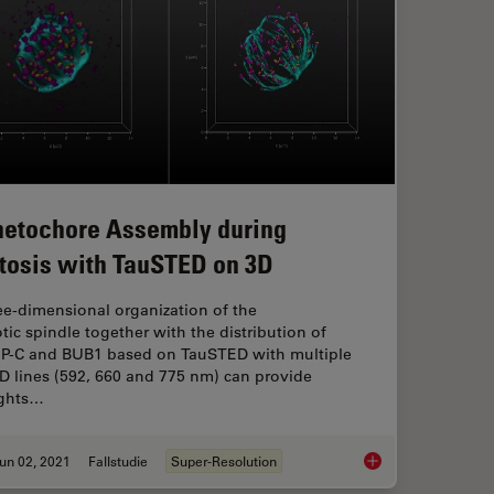
netochore Assembly during
tosis with TauSTED on 3D
ee-dimensional organization of the
tic spindle together with the distribution of
P-C and BUB1 based on TauSTED with multiple
D lines (592, 660 and 775 nm) can provide
ights…
un 02, 2021
Fallstudie
Super-Resolution
allery
Kinetochore Assembl