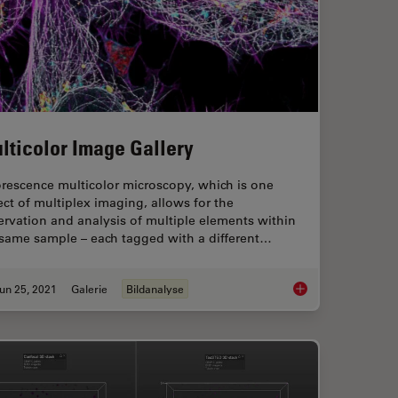
lticolor Image Gallery
rescence multicolor microscopy, which is one
ct of multiplex imaging, allows for the
rvation and analysis of multiple elements within
 same sample – each tagged with a different…
un 25, 2021
Galerie
Bildanalyse
s
Multicolor Image Gal