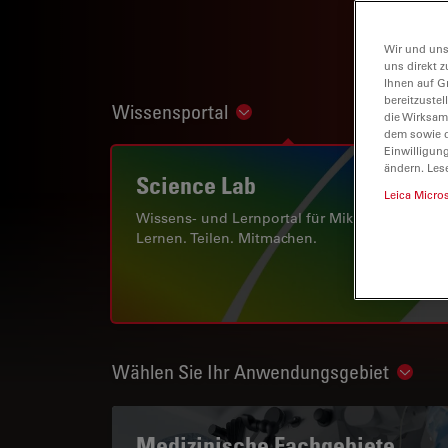
Wir und uns
uns direkt z
Ihnen auf G
bereitzuste
Wissensportal
Show subnavigation
die Wirksam
dem sowie d
Einwilligun
ändern. Les
Science Lab
Leica Micro
Wissens- und Lernportal für Mikroskopie.
Lernen. Teilen. Mitmachen.
Wählen Sie Ihr Anwendungsgebiet
Show 
Medizinische Fachgebiete