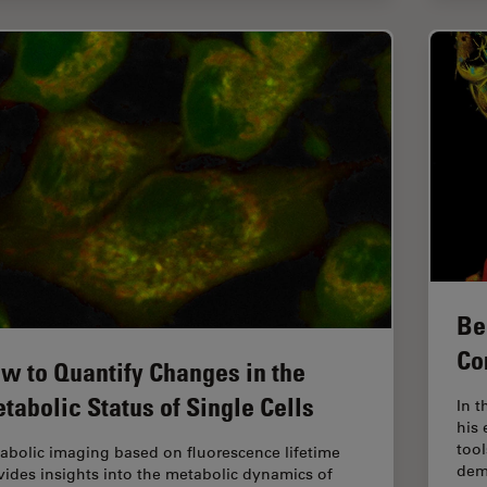
Be
Co
w to Quantify Changes in the
tabolic Status of Single Cells
In t
his 
tool
abolic imaging based on fluorescence lifetime
dem
vides insights into the metabolic dynamics of