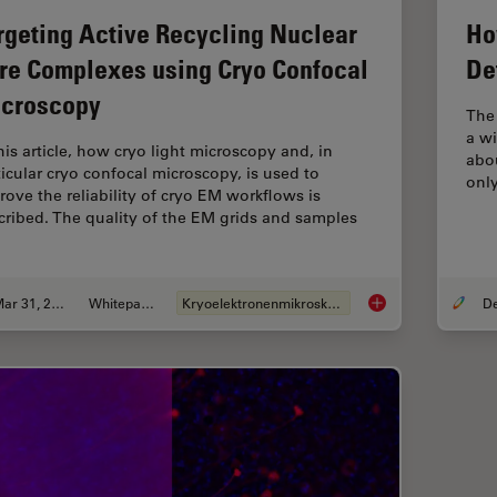
rgeting Active Recycling Nuclear
Ho
re Complexes using Cryo Confocal
De
croscopy
The 
a w
this article, how cryo light microscopy and, in
abou
ticular cryo confocal microscopy, is used to
only
rove the reliability of cryo EM workflows is
cribed. The quality of the EM grids and samples
Mar 31, 2021
Whitepaper
Kryoelektronenmikroskopie
Targeting Active Re