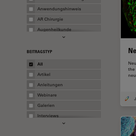
Anwendungshinweis
AR Chirurgie
Augenheilkunde
Augmented Reality
Ne
Ausbildung
BEITRAGSTYP
Automatisierte Mikroskopie
Neu
All
the
Automobilindustrie und
Artikel
neu
Transport
Anleitungen
Batterieherstellung
Webinare
Beschichtung
J
Galerien
Beugungsbedingte
Auflösungsgrenze
Interviews
Bildanalyse
Whitepaper
Bildaufnahme