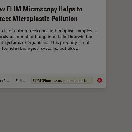
w FLIM Microscopy Helps to
tect Microplastic Pollution
use of autofluorescence in biological samples is
idely used method to gain detailed knowledge
t systems or organisms. This property is not
 found in biological systems, but also…
Dec 28, 2020
Fallstudie
FLIM (Fluoreszenzlebensdauer-Imaging-Mikroskopie)
cycling Nuclear Pore Complexes using Cryo Confocal Microscopy
How FLIM Microscopy 