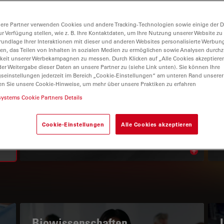
ere Partner verwenden Cookies und andere Tracking-Technologien sowie einige der Da
ur Verfügung stellen, wie z. B. Ihre Kontaktdaten, um Ihre Nutzung unserer Website zu
rundlage Ihrer Interaktionen mit dieser und anderen Websites personalisierte Werbun
llen, das Teilen von Inhalten in sozialen Medien zu ermöglichen sowie Analysen durc
keit unserer Werbekampagnen zu messen. Durch Klicken auf „Alle Cookies akzeptiere
er Weitergabe dieser Daten an unsere Partner zu (siehe Link unten). Sie können Ihre
gseinstellungen jederzeit im Bereich „Cookie-Einstellungen“ am unteren Rand unserer
en Sie unsere Cookie-Hinweise, um mehr über unsere Praktiken zu erfahren
WISSENSPORTAL
systems Cookie Partners Details
Lesen Sie unsere neuesten
Cookie-Einstellungen
Alle Cookies akzeptieren
Artikel
Read arti
subnavigation
Biowissenschaften