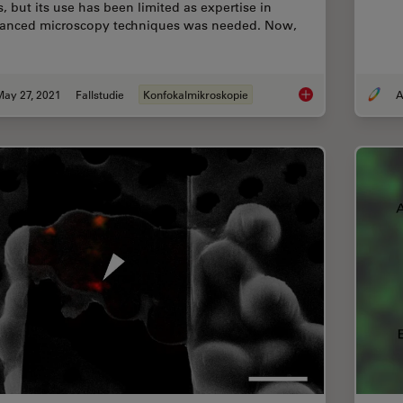
s, but its use has been limited as expertise in
anced microscopy techniques was needed. Now,
May 27, 2021
Fallstudie
Konfokalmikroskopie
A
How to Quantify Chan