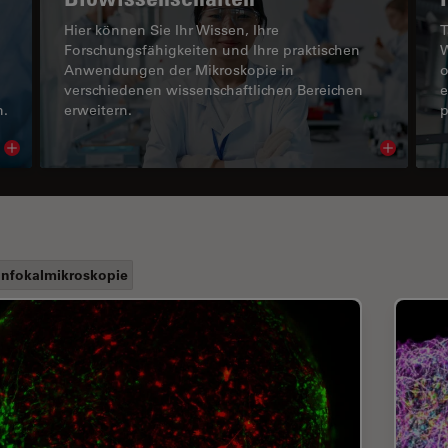
Hier können Sie Ihr Wissen, Ihre
T
Forschungsfähigkeiten und Ihre praktischen
W
Anwendungen der Mikroskopie in
o
verschiedenen wissenschaftlichen Bereichen
e
n.
erweitern.
p
Read article
Read arti
nfokalmikroskopie