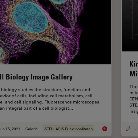
Ki
Mi
ll Biology Image Gallery
Thr
l biology studies the structure, function and
mito
avior of cells, including cell metabolism, cell
CEN
le, and cell signaling. Fluorescence microscopes
STE
an integral part of a cell biologist…
ins
un 15, 2021
Galerie
STELLARIS Funktionalitäten
J
Cell Biology Image G