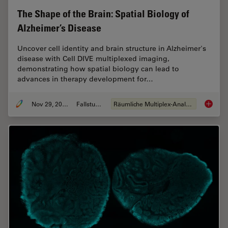
The Shape of the Brain: Spatial Biology of
Alzheimer’s Disease
Uncover cell identity and brain structure in Alzheimer's
disease with Cell DIVE multiplexed imaging,
demonstrating how spatial biology can lead to
advances in therapy development for…
Nov 29, 2023
Fallstudie
Räumliche Multiplex-Analyse
The Shap