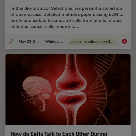
In this Bio-protocol Selections, we present a collection
of open-access, detailed methods papers using LCM to
purify and isolate tissues and cells from plants, mouse
embryos, cancer cells, neurons,…
May 22, 2024
Whitepaper
Lasermikrodissektion (LMD)
Laser Mi
How do Cells Talk to Each Other During