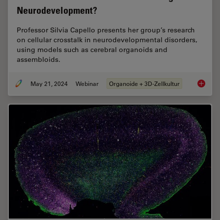
Neurodevelopment?
Professor Silvia Capello presents her group’s research
on cellular crosstalk in neurodevelopmental disorders,
using models such as cerebral organoids and
assembloids.
May 21, 2024
Webinar
Organoide + 3D-Zellkultur
How do 