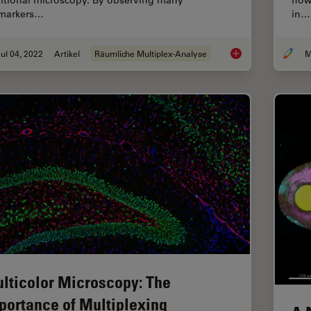
markers…
in…
ul 04, 2022
Artikel
Räumliche Multiplex-Analyse
Multiplexed Imaging 
lticolor Microscopy: The
portance of Multiplexing