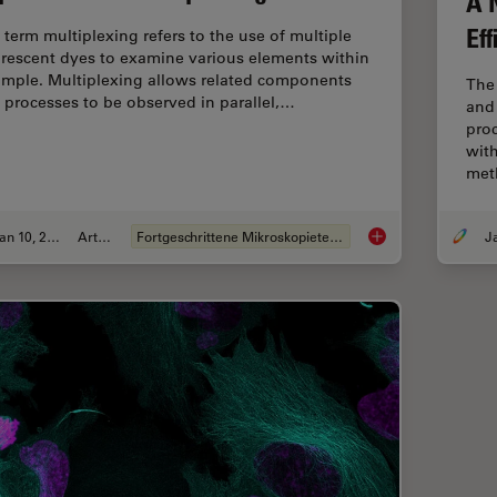
A 
Ef
 term multiplexing refers to the use of multiple
orescent dyes to examine various elements within
ample. Multiplexing allows related components
The
 processes to be observed in parallel,…
and
pro
with
me
Jan 10, 2022
Artikel
Fortgeschrittene Mikroskopietechniken
Multicolor Microscop