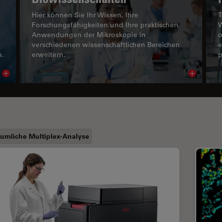
Hier können Sie Ihr Wissen, Ihre
T
Forschungsfähigkeiten und Ihre praktischen
W
Anwendungen der Mikroskopie in
o
verschiedenen wissenschaftlichen Bereichen
e
n.
erweitern.
p
Read article
Read arti
umliche Multiplex-Analyse