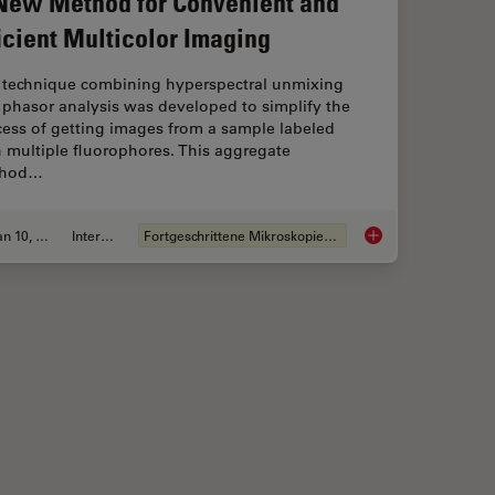
New Method for Convenient and
ficient Multicolor Imaging
 technique combining hyperspectral unmixing
 phasor analysis was developed to simplify the
cess of getting images from a sample labeled
 multiple fluorophores. This aggregate
thod…
Jan 10, 2022
Interview
Fortgeschrittene Mikroskopietechniken
y: The Importance of Multiplexing
A New Method for Con