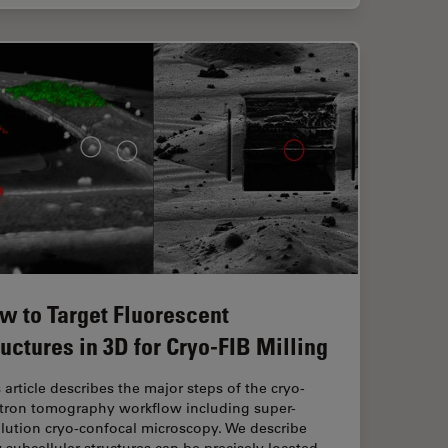
w to Target Fluorescent
ructures in 3D for Cryo-FIB Milling
 article describes the major steps of the cryo-
ctron tomography workflow including super-
lution cryo-confocal microscopy. We describe
subcellular structures can be precisely located