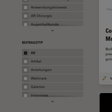
Anwendungshinweis
AR Chirurgie
Augenheilkunde
Co
Augmented Reality
Mu
Ausbildung
BEITRAGSTYP
Bui
Automatisierte Mikroskopie
All
pre
Automobilindustrie und
gui
Artikel
Transport
Anleitungen
Batterieherstellung
Webinare
Beschichtung
Galerien
Beugungsbedingte
Auflösungsgrenze
Interviews
Bildanalyse
Whitepaper
Bildaufnahme