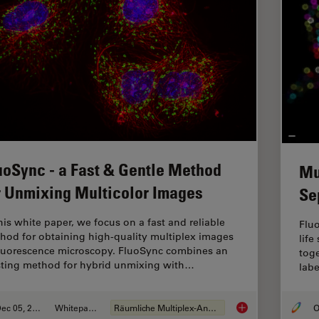
uoSync - a Fast & Gentle Method
Mu
r Unmixing Multicolor Images
Se
this white paper, we focus on a fast and reliable
Fluo
hod for obtaining high-quality multiplex images
life
fluorescence microscopy. FluoSync combines an
tog
sting method for hybrid unmixing with…
labe
Dec 05, 2022
Whitepaper
Räumliche Multiplex-Analyse
O
FluoSync - a Fast &