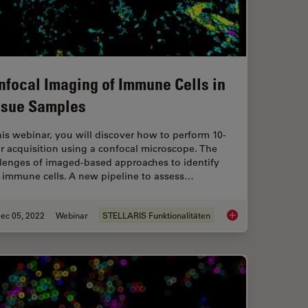
nfocal Imaging of Immune Cells in
ssue Samples
his webinar, you will discover how to perform 10-
r acquisition using a confocal microscope. The
llenges of imaged-based approaches to identify
n immune cells. A new pipeline to assess…
ec 05, 2022
Webinar
STELLARIS Funktionalitäten
: Antibodies in Multiplexed Imaging
Confocal Imaging of