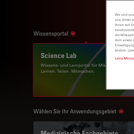
Wir und uns
uns direkt z
Ihnen auf G
bereitzuste
Wissensportal
Show subnavigation
die Wirksam
dem sowie d
Einwilligun
ändern. Les
Science Lab
Leica Micro
Wissens- und Lernportal für Mikroskopie.
Lernen. Teilen. Mitmachen.
Wählen Sie Ihr Anwendungsgebiet
Show 
Medizinische Fachgebiete