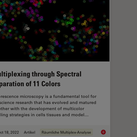
ltiplexing through Spectral
paration of 11 Colors
rescence microscopy is a fundamental tool for
 science research that has evolved and matured
ether with the development of multicolor
ling strategies in cells tissues and model…
ct 18, 2022
Artikel
Räumliche Multiplex-Analyse
 Gentle Method for Unmixing Multicolor Images
Multiplexing through