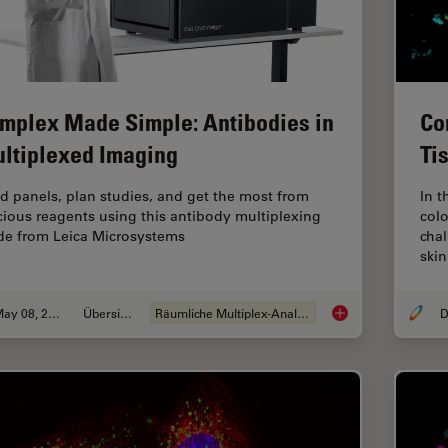
mplex Made Simple: Antibodies in
Co
ltiplexed Imaging
Ti
ld panels, plan studies, and get the most from
In t
cious reagents using this antibody multiplexing
colo
de from Leica Microsystems
cha
ski
May 08, 2023
Übersicht
Räumliche Multiplex-Analyse
D
Complex Made Simple