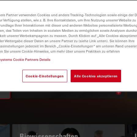
ere Partner verwenden Cookies und andere Tracking-Technologien sowie einige der Da
ur Verfügung stellen, wie z. B. Ihre Kontaktdaten, um Ihre Nutzung unserer Website zu
rundlage Ihrer Interaktionen mit dieser und anderen Websites personalisierte Werbun
llen, das Teilen von Inhalten in sozialen Medien zu ermöglichen sowie Analysen durc
keit unserer Werbekampagnen zu messen. Durch Klicken auf „Alle Cookies akzeptiere
er Weitergabe dieser Daten an unsere Partner zu (siehe Link unten). Sie können Ihre
gseinstellungen jederzeit im Bereich „Cookie-Einstellungen“ am unteren Rand unserer
en Sie unsere Cookie-Hinweise, um mehr über unsere Praktiken zu erfahren
WISSENSPORTAL
systems Cookie Partners Details
Lesen Sie unsere neuesten
Cookie-Einstellungen
Alle Cookies akzeptieren
Artikel
Read arti
subnavigation
Biowissenschaften