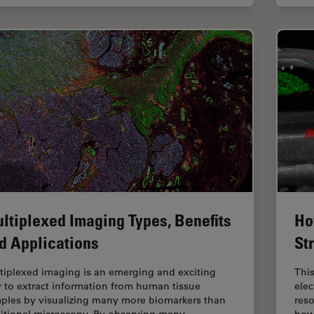
ltiplexed Imaging Types, Benefits
Ho
d Applications
St
tiplexed imaging is an emerging and exciting
This
 to extract information from human tissue
ele
ples by visualizing many more biomarkers than
reso
ditional microscopy. By observing many
how 