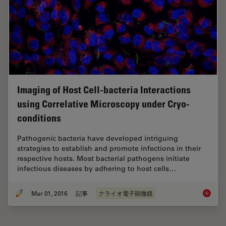
Imaging of Host Cell-bacteria Interactions
using Correlative Microscopy under Cryo-
conditions
Pathogenic bacteria have developed intriguing
strategies to establish and promote infections in their
respective hosts. Most bacterial pathogens initiate
infectious diseases by adhering to host cells…
Mar 01, 2016
記事
クライオ電子顕微鏡
Imaging