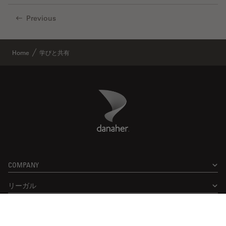
Previous
Home
学びと共有
Danaher Logo
Footer
COMPANY
リーガル