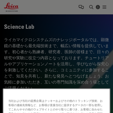
Leica Microsystems Logo
Togg
検索用語を
Science Lab
ライカマイクロシステムズのナレッジポータルでは、顕微
鏡の基礎から最先端技術まで、幅広い情報を提供していま
す。初心者から熟練者、研究者、医師の皆様まで、日々の
研究や実験に役立つ内容となっております。チュートリア
ルやアプリケーションノートを活用し、学びながら探究心
を刺激してください。さらに、コミュニティに参加するこ
とで、知見を共有し、新たな発見へとつなげましょう。お
気軽に参加いただき、互いの専門知識を深め合う場として
ご活用ください。
当社および当社の提携企業はクッキーおよびその他のトラッキング技術、お
客様の連絡先情報など、お客様が直接当社に提供するデータの一部を使用し
てこれらやその他のウェブサイトとのやり取りに基づき、お客様に合わせた