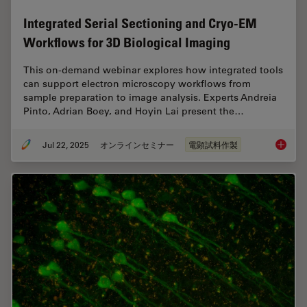
Integrated Serial Sectioning and Cryo-EM
Workflows for 3D Biological Imaging
This on-demand webinar explores how integrated tools
can support electron microscopy workflows from
sample preparation to image analysis. Experts Andreia
Pinto, Adrian Boey, and Hoyin Lai present the…
Jul 22, 2025
オンラインセミナー
電顕試料作製
Integra