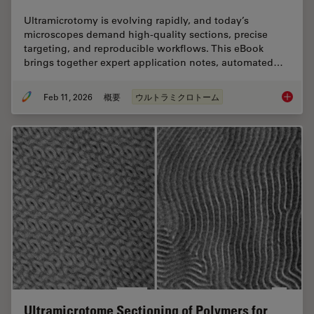
Ultramicrotomy is evolving rapidly, and today’s
microscopes demand high‑quality sections, precise
targeting, and reproducible workflows. This eBook
brings together expert application notes, automated…
Feb 11, 2026
概要
ウルトラミクロトーム
Ultrami
Ultramicrotome Sectioning of Polymers for