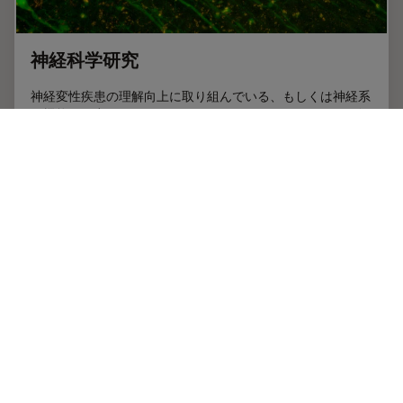
神経科学研究
神経変性疾患の理解向上に取り組んでいる、もしくは神経系
の機能を研究をしていますか？ ライカマイクロシステムズ
のイメージングソリューションによってブレイクスルーを起
こす方法をご覧ください。
Jul 15, 2025
ガイド
神経科学
神経科