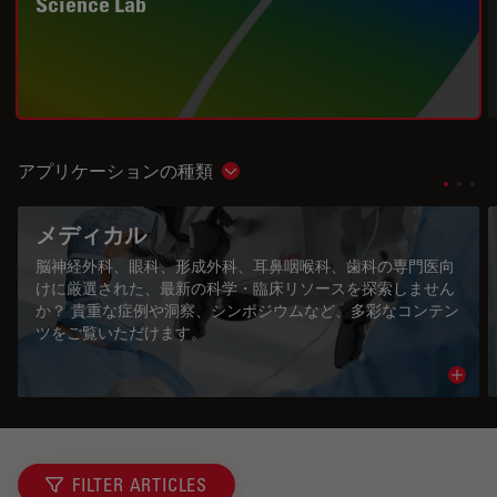
Science Lab
アプリケーションの種類
Show subnavigation
メディカル
脳神経外科、眼科、形成外科、耳鼻咽喉科、歯科の専門医向
けに厳選された、最新の科学・臨床リソースを探索しません
か？ 貴重な症例や洞察、シンポジウムなど、多彩なコンテン
ツをご覧いただけます。
Read 
FILTER ARTICLES