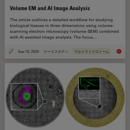
Volume EM and AI Image Analysis
The article outlines a detailed workflow for studying
biological tissues in three dimensions using volume-
scanning electron microscopy (volume-SEM) combined
with AI-assisted image analysis. The focus…
Sep 16, 2025
ケーススタディ
ウルトラミクロトーム
Volume 