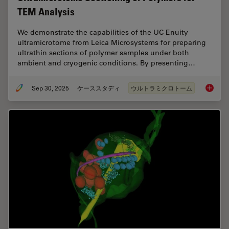
TEM Analysis
We demonstrate the capabilities of the UC Enuity
ultramicrotome from Leica Microsystems for preparing
ultrathin sections of polymer samples under both
ambient and cryogenic conditions. By presenting…
Sep 30, 2025
ケーススタディ
ウルトラミクロトーム
Ultrami