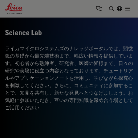
Leica Microsystems Logo
Togg
検索用語を
Science Lab
ライカマイクロシステムズのナレッジポータルでは、顕微
鏡の基礎から最先端技術まで、幅広い情報を提供していま
す。初心者から熟練者、研究者、医師の皆様まで、日々の
研究や実験に役立つ内容となっております。チュートリア
ルやアプリケーションノートを活用し、学びながら探究心
を刺激してください。さらに、コミュニティに参加するこ
とで、知見を共有し、新たな発見へとつなげましょう。お
気軽に参加いただき、互いの専門知識を深め合う場として
ご活用ください。