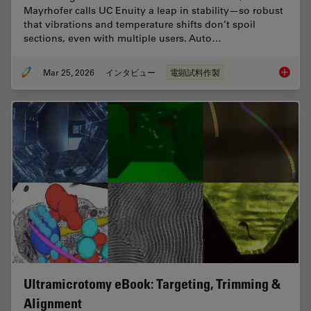
Mayrhofer calls UC Enuity a leap in stability—so robust
that vibrations and temperature shifts don’t spoil
sections, even with multiple users. Auto…
Mar 25, 2026
インタビュー
電顕試料作製
Ultrami
Ultramicrotomy eBook: Targeting, Trimming &
Alignment