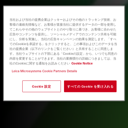
当社および当社の提携企業はクッキーおよびその他のトラッキング技術、お
客様の連絡先情報など、お客様が直接当社に提供するデータの一部を使用し
てこれらやその他のウェブサイトとのやり取りに基づき、お客様に合わせた
広告やコンテンツを提供し、ソーシャルメディアでのコンテンツ共有を可能
にし、分析を実施し、当社の広告キャンペーンの効果を測定します。「すべ
てのCookieを承認する」をクリックすると、この事項およびこのデータを当
社の提携企業（以下のリンクをご覧ください）と共有することに同意しま
す。当社ウェブサイトの下部にある「Cookieの設定」から、いつでも同意の
内容を変更することができます。当社の業務慣行の詳細につきましては、当
社のCookieに関する通知をお読みください
Cookie Notice
Leica Microsystems Cookie Partners Details
Cookie 設定
すべての Cookie を受け入れる