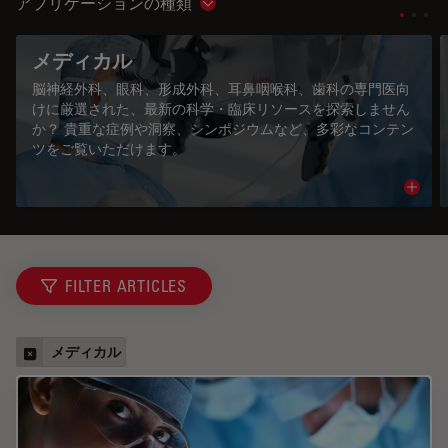
アプリケーションの種類
Show subnavigation
メディカル
脳神経外科、眼科、形成外科、耳鼻咽喉科、歯科の専門医向
けに厳選された、最新の科学・臨床リソースを探索しません
か？ 貴重な症例や洞察、シンポジウムなど、多彩なコンテン
ツをご覧いただけます。
Read 
FILTER ARTICLES
メディカル