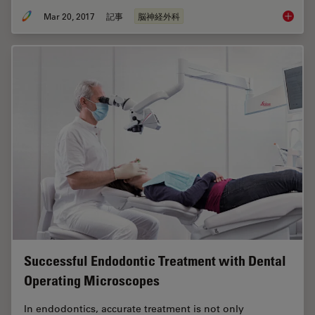
Mar 20, 2017
記事
脳神経外科
Navigat
Successful Endodontic Treatment with Dental
Operating Microscopes
In endodontics, accurate treatment is not only