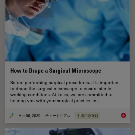
How to Drape a Surgical Microscope
Before performing surgical procedures, it is important
to drape the surgical microscope to ensure sterile
working conditions. At Leica, we are committed to
helping you with your surgical practice. In…
Apr 06, 2020
チュートリアル
手術用顕微鏡
How to 