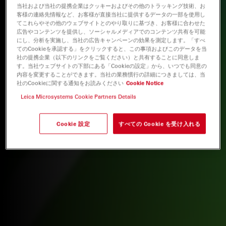
当社および当社の提携企業はクッキーおよびその他のトラッキング技術、お
客様の連絡先情報など、お客様が直接当社に提供するデータの一部を使用し
てこれらやその他のウェブサイトとのやり取りに基づき、お客様に合わせた
広告やコンテンツを提供し、ソーシャルメディアでのコンテンツ共有を可能
にし、分析を実施し、当社の広告キャンペーンの効果を測定します。「すべ
てのCookieを承認する」をクリックすると、この事項およびこのデータを当
社の提携企業（以下のリンクをご覧ください）と共有することに同意しま
す。当社ウェブサイトの下部にある「Cookieの設定」から、いつでも同意の
内容を変更することができます。当社の業務慣行の詳細につきましては、当
社のCookieに関する通知をお読みください
Cookie Notice
Leica Microsystems Cookie Partners Details
Cookie 設定
すべての Cookie を受け入れる