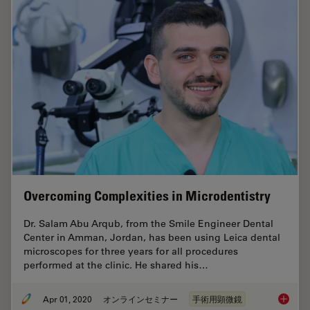
Overcoming Complexities in Microdentistry
Dr. Salam Abu Arqub, from the Smile Engineer Dental
Center in Amman, Jordan, has been using Leica dental
microscopes for three years for all procedures
performed at the clinic. He shared his…
Apr 01, 2020
オンラインセミナー
手術用顕微鏡
Overcom