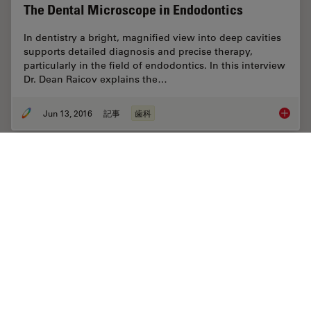
The Dental Microscope in Endodontics
In dentistry a bright, magnified view into deep cavities
supports detailed diagnosis and precise therapy,
particularly in the field of endodontics. In this interview
Dr. Dean Raicov explains the…
Jun 13, 2016
記事
歯科
The Den