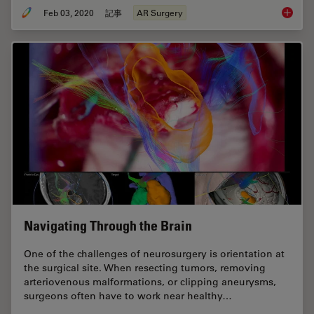
Feb 03, 2020
記事
AR Surgery
GLOW800
Navigating Through the Brain
One of the challenges of neurosurgery is orientation at
the surgical site. When resecting tumors, removing
arteriovenous malformations, or clipping aneurysms,
surgeons often have to work near healthy…