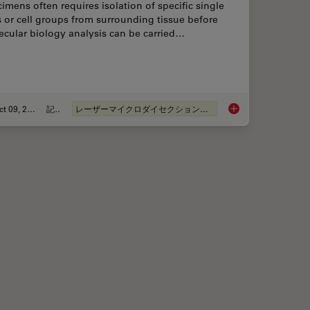
imens often requires isolation of specific single
s or cell groups from surrounding tissue before
ecular biology analysis can be carried…
Oct 09, 2024
記事
レーザーマイクロダイセクション（LMD）
Regulatory Networks in Embryonic Development
An Introduction to L