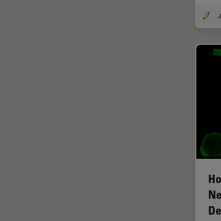
DM8000 M & DM12000 M
クライオ電子顕微鏡
J
DMi1
クリーニング
DMi8
コーティング
DVM6
コヒーレントラマン散乱(CRS)
EL6000
サンフランシスコ・イノベーシ
ョン・ハブ
EM AC20
サンプル調製
EM ACE200
ゼブラフィッシュの研究
EM ACE600
デジタルマイクロスコープ
EM AFS2
バイオファーマ
EM CPD300
Ho
バッテリー製造
EM CTD
Ne
プリント基板（PCB）
EM GP2
De
ボストン・イノベーション・ハ
EM ICE
ブ