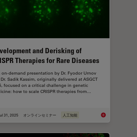
velopment and Derisking of
ISPR Therapies for Rare Diseases
s on-demand presentation by Dr. Fyodor Urnov
Dr. Sadik Kassim, originally delivered at ASGCT
, focused on a critical challenge in genetic
icine: how to scale CRISPR therapies from…
ul 31, 2025
オンラインセミナー
人工知能
ental Dynamics in 3D
Development and Der