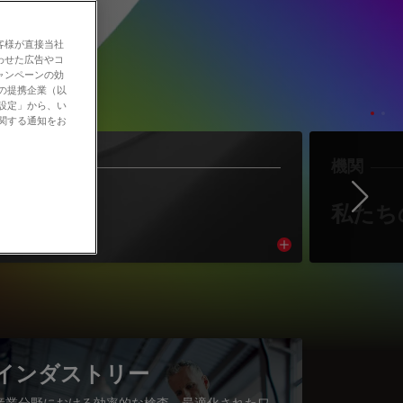
客様が直接当社
わせた広告やコ
ャンペーンの効
社の提携企業（以
の設定」から、い
に関する通知をお
作者
機関
Ne
著者紹介
私たち
cle
Read article
インダストリー
産業分野における効率的な検査、最適化されたワ