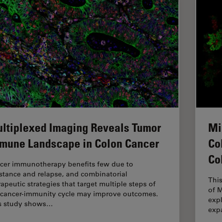
ltiplexed Imaging Reveals Tumor
Mi
mune Landscape in Colon Cancer
Co
Co
cer immunotherapy benefits few due to
istance and relapse, and combinatorial
This
rapeutic strategies that target multiple steps of
of M
 cancer-immunity cycle may improve outcomes.
exp
s study shows…
expa