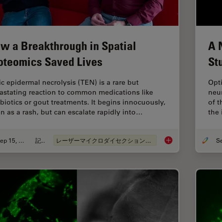
w a Breakthrough in Spatial
A 
oteomics Saved Lives
St
ic epidermal necrolysis (TEN) is a rare but
Opti
astating reaction to common medications like
neur
ibiotics or gout treatments. It begins innocuously,
of 
en as a rash, but can escalate rapidly into…
the 
Sep 15, 2025
記事
レーザーマイクロダイセクション（LMD）
How a Breakthrough 