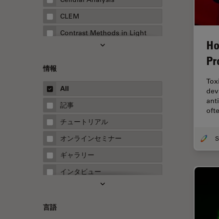
CLEM
Contrast Methods in Light
Ho
Microscopy
Pr
Drosophila Research
情報
EMBLイメージングセンター
Tox
All
dev
FLIM（蛍光寿命イメージング顕
ant
微鏡法）
記事
oft
FluoSync
チュートリアル
FRAP
オンラインセミナー
FRET
ギャラリー
Fテクニック
インタビュー
HyD
ホワイトぺーパー
Inverted Microscopy
ケーススタディ
言語
Neuro-Oncology