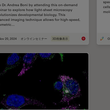
spec
n Dr. Andrea Boni by attending this on-demand
cell
inar to explore how light-sheet microscopy
mol
olutionizes developmental biology. This
anced imaging technique allows for high-speed,
umetric…
Nov 20, 2024
オンラインセミナー
3D画像表示
How to Study Gene 