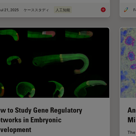
ul 21, 2025
ケーススタディ
人工知能
Multiplexed Imagin
w to Study Gene Regulatory
An
tworks in Embryonic
Mi
velopment
The 