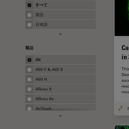
概要
すべて
Neurovascular Surgery
ガイド
英語
Red Reflex
日本語
SEM
Service
Ca
製品
STED
in
STELLARISの機能
All
TEM
Thi
A60 F & A60 S
Dee
Thunderイメージング
A60 H
suc
res
TIRF
ARveo 8
mo
Upright Microscopy
ARveo 8x
アプリケーションノート
AirTeach
イオンビームミリング
Aivia
インダストリー
Cell DIVE