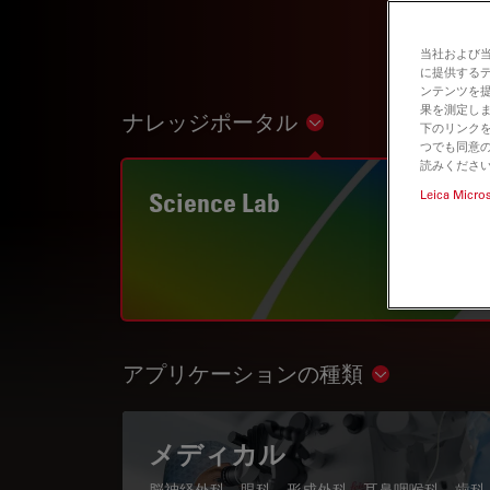
当社および
に提供する
ンテンツを
果を測定しま
ナレッジポータル
Show subnavigation
下のリンクを
つでも同意の
読みくださ
Science Lab
Leica Micro
アプリケーションの種類
Show subnav
メディカル
脳神経外科、眼科、形成外科、耳鼻咽喉科、歯科