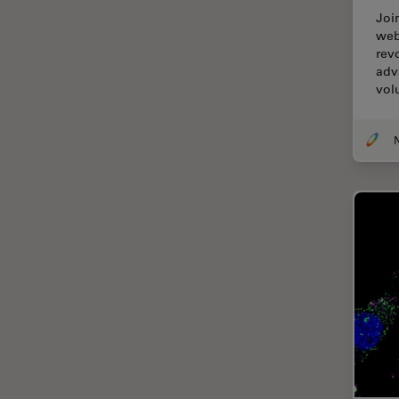
EM KMR3
Joi
マイクロエレクトロニクス
web
EM RAPID
rev
マイクロサージェリー
adv
EM TIC 3X
vol
マイクロハブ・イメージング
EM TP
メディカル
EM TXP
モデル生物
EM VCT500
ライトシート顕微鏡
EZ4
ライフサイエンス
Emspira 3
ライブセルイメージング
EnFocus
ラベルフリー
Enersight
レーザーマイクロダイセクショ
ン（LMD）
FL400
レーザー誘起ブレークダウン分
FL560
光法(LIBS)
FL800
ワイドフィールド顕微鏡