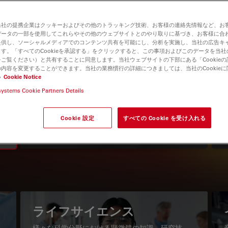
当社の提携企業はクッキーおよびその他のトラッキング技術、お客様の連絡先情報など、お
データの一部を使用してこれらやその他のウェブサイトとのやり取りに基づき、お客様に合
提供し、ソーシャルメディアでのコンテンツ共有を可能にし、分析を実施し、当社の広告キ
す。「すべてのCookieを承認する」をクリックすると、この事項およびこのデータを当
ご覧ください）と共有することに同意します。当社ウェブサイトの下部にある「Cookie
内容を変更することができます。当社の業務慣行の詳細につきましては、当社のCookie
い
Cookie Notice
systems Cookie Partners Details
知識ポータル
最新の記事を読む
Cookie 設定
すべての Cookie を受け入れる
Read arti
igation
ライフサイエンス
様々な科学分野における顕微鏡の知識、研究技