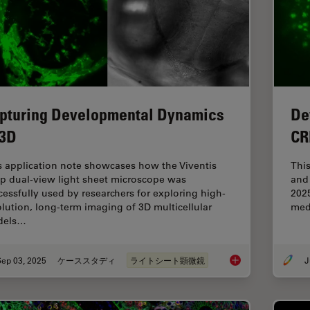
pturing Developmental Dynamics
De
 3D
CR
s application note showcases how the Viventis
Thi
p dual-view light sheet microscope was
and 
cessfully used by researchers for exploring high-
2025
olution, long-term imaging of 3D multicellular
med
dels…
Sep 03, 2025
ケーススタディ
ライトシート顕微鏡
J
Capturing Developm