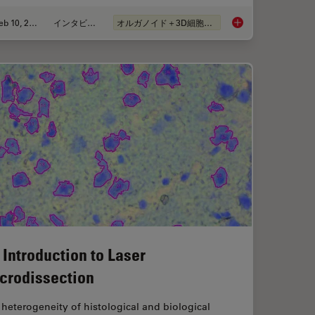
Feb 10, 2025
インタビュー
オルガノイド＋3D細胞培養
g Reveals Tumor Immune Landscape in Colon Cancer
Mica: A Game-changer
 Introduction to Laser
crodissection
heterogeneity of histological and biological