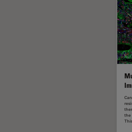
インペリアル・カレッジ・ロン
Cleanliness Analysis Systems
ドンイメージングハブ
DM IL LED
ウイルス学
DM ILM
ウルトラミクロトーム
DM1000
エルゴノミクス
DM1000 LED
エレクトロニクスおよび半導体
DM4 B & DM6 B
産業
DM4 M
エレクトロニクスのための断面
Mu
解析
DM4 P, DM750 P & Visoria P
Im
オックスフォード・センター・
DM500
オブ・エクセレンス
Can
DM6 FS
オルガノイド＋3D細胞培養
res
DM6 M LIBS
the
カメラ
the
DM750
Thi
がん研究
DM750 M
クライオSEM