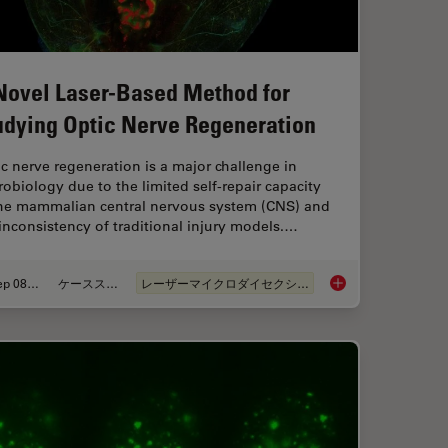
Novel Laser-Based Method for
udying Optic Nerve Regeneration
c nerve regeneration is a major challenge in
obiology due to the limited self-repair capacity
the mammalian central nervous system (CNS) and
inconsistency of traditional injury models.…
Sep 08, 2025
ケーススタディ
レーザーマイクロダイセクション（LMD）
in Spatial Proteomics Saved Lives
A Novel Laser-Based