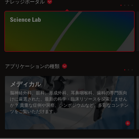
ナレッジポータル
Show subnavigation
Science Lab
アプリケーションの種類
Show subnavigation
メディカル
脳神経外科、眼科、形成外科、耳鼻咽喉科、歯科の専門医向
けに厳選された、最新の科学・臨床リソースを探索しません
か？ 貴重な症例や洞察、シンポジウムなど、多彩なコンテン
ツをご覧いただけます。
Read 