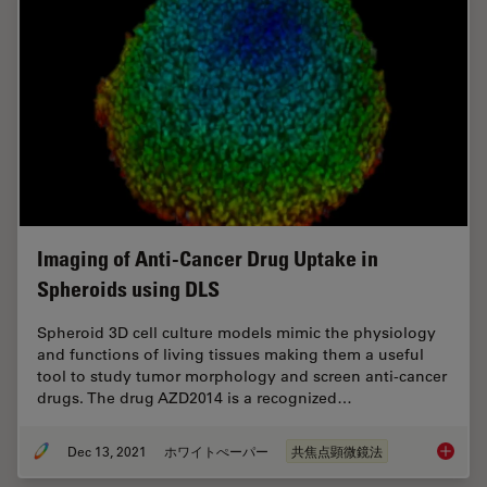
Imaging of Anti-Cancer Drug Uptake in
Spheroids using DLS
Spheroid 3D cell culture models mimic the physiology
and functions of living tissues making them a useful
tool to study tumor morphology and screen anti-cancer
drugs. The drug AZD2014 is a recognized…
Dec 13, 2021
ホワイトぺーパー
共焦点顕微鏡法
Imaging