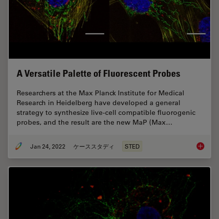
A Versatile Palette of Fluorescent Probes
Researchers at the Max Planck Institute for Medical
Research in Heidelberg have developed a general
strategy to synthesize live-cell compatible fluorogenic
probes, and the result are the new MaP (Max…
Jan 24, 2022
ケーススタディ
STED
A Versat