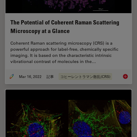
The Potential of Coherent Raman Scattering
Microscopy at a Glance
Coherent Raman scattering microscopy (CRS) is a
powerful approach for label-free, chemically specific
imaging. It is based on the characteristic intrinsic
vibrational contrast of molecules in the…
Mar 16, 2022
記事
コヒーレントラマン散乱(CRS)
The Pot