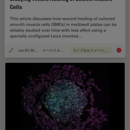
Cells
This article discusses how wound healing of cultured
smooth muscle cells (SMCs) in multiwell plates can be
reliably studied over time with less effort using a
specially configured Leica inverted…
Jun 07, 2022
ケーススタディ
ライブセルイメージング
Studyin