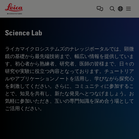
Leica Microsystems Logo
Togg
検索用語を
Science Lab
ライカマイクロシステムズのナレッジポータルでは、顕微
鏡の基礎から最先端技術まで、幅広い情報を提供していま
す。初心者から熟練者、研究者、医師の皆様まで、日々の
研究や実験に役立つ内容となっております。チュートリア
ルやアプリケーションノートを活用し、学びながら探究心
を刺激してください。さらに、コミュニティに参加するこ
とで、知見を共有し、新たな発見へとつなげましょう。お
気軽に参加いただき、互いの専門知識を深め合う場として
ご活用ください。