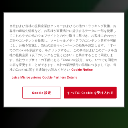
当社および当社の提携企業はクッキーおよびその他のトラッキング技術、お
客様の連絡先情報など、お客様が直接当社に提供するデータの一部を使用し
てこれらやその他のウェブサイトとのやり取りに基づき、お客様に合わせた
広告やコンテンツを提供し、ソーシャルメディアでのコンテンツ共有を可能
にし、分析を実施し、当社の広告キャンペーンの効果を測定します。「すべ
てのCookieを承認する」をクリックすると、この事項およびこのデータを当
社の提携企業（以下のリンクをご覧ください）と共有することに同意しま
す。当社ウェブサイトの下部にある「Cookieの設定」から、いつでも同意の
内容を変更することができます。当社の業務慣行の詳細につきましては、当
社のCookieに関する通知をお読みください
Cookie Notice
Leica Microsystems Cookie Partners Details
Cookie 設定
すべての Cookie を受け入れる