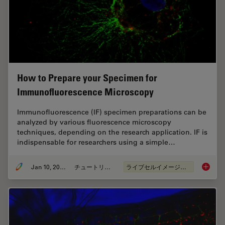
How to Prepare your Specimen for
Immunofluorescence Microscopy
Immunofluorescence (IF) specimen preparations can be
analyzed by various fluorescence microscopy
techniques, depending on the research application. IF is
indispensable for researchers using a simple…
Jan 10, 2022
チュートリアル
ライブセルイメージング
How to 