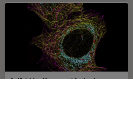
Artificial Intelligence and Confocal
Microscopy – What You Need to Know
This list of frequently asked questions provides “hands-
on” answers and is a supplement to the introductory
article about Dynamic Signal Enhancement powered by
Aivia "How Artificial Intelligence…