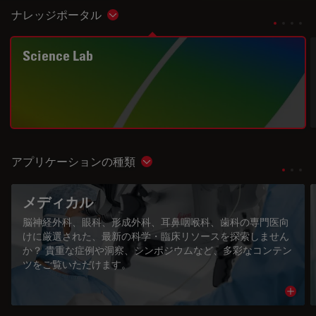
ナレッジポータル
Show subnavigation
Science Lab
アプリケーションの種類
Show subnavigation
メディカル
脳神経外科、眼科、形成外科、耳鼻咽喉科、歯科の専門医向
けに厳選された、最新の科学・臨床リソースを探索しません
か？ 貴重な症例や洞察、シンポジウムなど、多彩なコンテン
ツをご覧いただけます。
Read 