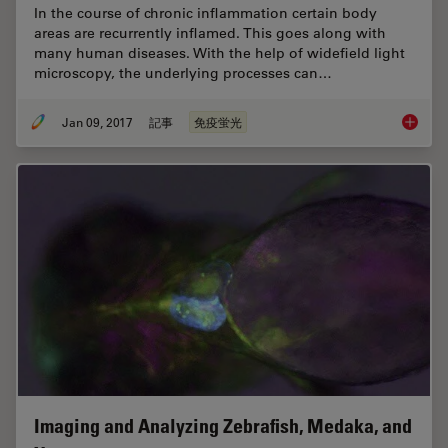
In the course of chronic inflammation certain body
areas are recurrently inflamed. This goes along with
many human diseases. With the help of widefield light
microscopy, the underlying processes can…
Jan 09, 2017
記事
免疫蛍光
Chronic
Imaging and Analyzing Zebrafish, Medaka, and