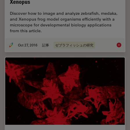
Xenopus
Discover how to image and analyze zebrafish, medaka,
and Xenopus frog model organisms efficiently with a
microscope for developmental biology applications
from this article.
Oct 27, 2016
記事
ゼブラフィッシュの研究
Imaging