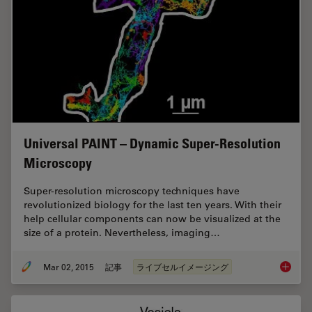
Universal PAINT – Dynamic Super-Resolution
Microscopy
Super-resolution microscopy techniques have
revolutionized biology for the last ten years. With their
help cellular components can now be visualized at the
size of a protein. Nevertheless, imaging…
Mar 02, 2015
記事
ライブセルイメージング
Univers