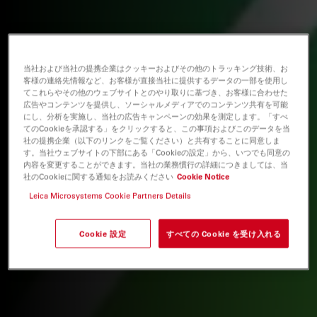
当社および当社の提携企業はクッキーおよびその他のトラッキング技術、お
客様の連絡先情報など、お客様が直接当社に提供するデータの一部を使用し
てこれらやその他のウェブサイトとのやり取りに基づき、お客様に合わせた
広告やコンテンツを提供し、ソーシャルメディアでのコンテンツ共有を可能
にし、分析を実施し、当社の広告キャンペーンの効果を測定します。「すべ
てのCookieを承認する」をクリックすると、この事項およびこのデータを当
社の提携企業（以下のリンクをご覧ください）と共有することに同意しま
す。当社ウェブサイトの下部にある「Cookieの設定」から、いつでも同意の
内容を変更することができます。当社の業務慣行の詳細につきましては、当
社のCookieに関する通知をお読みください
Cookie Notice
Leica Microsystems Cookie Partners Details
Cookie 設定
すべての Cookie を受け入れる