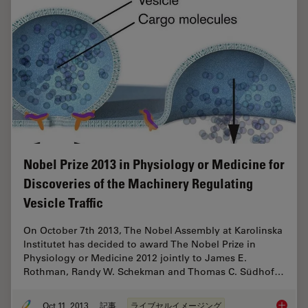
Nobel Prize 2013 in Physiology or Medicine for
Discoveries of the Machinery Regulating
Vesicle Traffic
On October 7th 2013, The Nobel Assembly at Karolinska
Institutet has decided to award The Nobel Prize in
Physiology or Medicine 2012 jointly to James E.
Rothman, Randy W. Schekman and Thomas C. Südhof…
Oct 11, 2013
記事
ライブセルイメージング
Nobel Pr