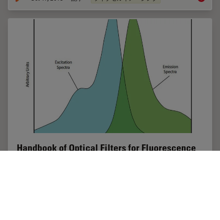
Handbook of Optical Filters for Fluorescence
Microscopy
Fluorescence microscopy and other light-based
applications require optical filters that have demanding
spectral and physical characteristics. Often, these
characteristics are application-specific and…