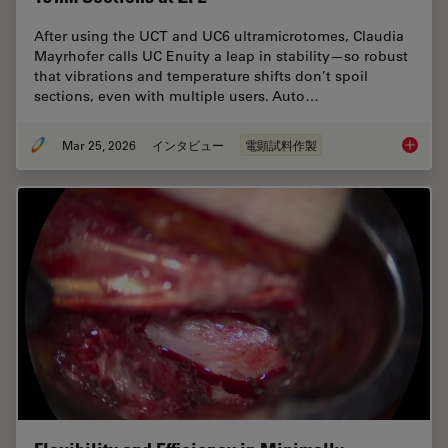
After using the UCT and UC6 ultramicrotomes, Claudia
Mayrhofer calls UC Enuity a leap in stability—so robust
that vibrations and temperature shifts don’t spoil
sections, even with multiple users. Auto…
Mar 25, 2026
インタビュー
電顕試料作製
Ultrami