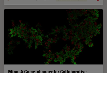
Mica: A Game-changer for Collaborative
Research at Imperial College London
This interview highlights the transformative impact of
Mica at Imperial College London. Scientists explain
how Mica has been a game-changer, expanding
research possibilities and facilitating…