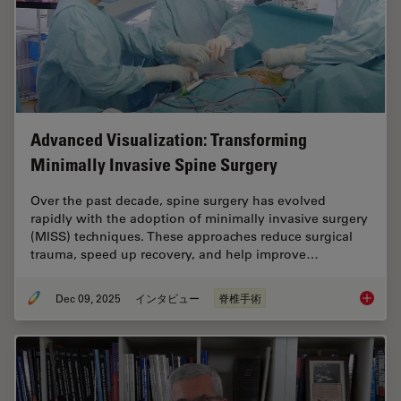
Advanced Visualization: Transforming
Minimally Invasive Spine Surgery
Over the past decade, spine surgery has evolved
rapidly with the adoption of minimally invasive surgery
(MISS) techniques. These approaches reduce surgical
trauma, speed up recovery, and help improve…
Dec 09, 2025
インタビュー
脊椎手術
Advance