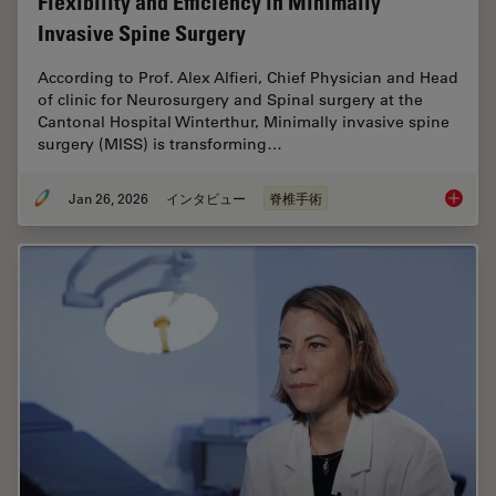
Flexibility and Efficiency in Minimally
Invasive Spine Surgery
According to Prof. Alex Alfieri, Chief Physician and Head
of clinic for Neurosurgery and Spinal surgery at the
Cantonal Hospital Winterthur, Minimally invasive spine
surgery (MISS) is transforming…
Jan 26, 2026
インタビュー
脊椎手術
Flexibil