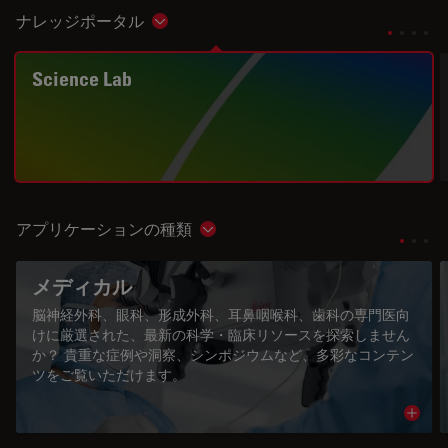
ナレッジポータル
Show subnavigation
Science Lab
アプリケーションの種類
Show subnavigation
メディカル
脳神経外科、眼科、形成外科、耳鼻咽喉科、歯科の専門医向
けに厳選された、最新の科学・臨床リソースを探索しません
か？ 貴重な症例や洞察、シンポジウムなど、多彩なコンテン
ツをご覧いただけます。
Read 