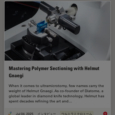
Mastering Polymer Sectioning with Helmut
Gnaegi
When it comes to ultramicrotomy, few names carry the
weight of Helmut Gnaegi. As co-founder of Diatome, a
global leader in diamond knife technology, Helmut has
spent decades refining the art and…
Jul 04, 2025
インタビュー
ウルトラミクロトーム
Masteri