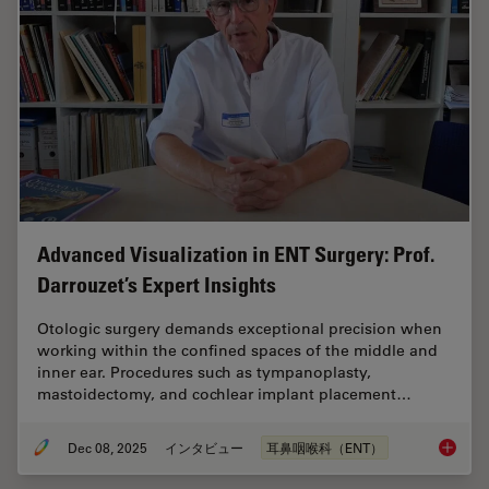
Advanced Visualization in ENT Surgery: Prof.
Darrouzet’s Expert Insights
Otologic surgery demands exceptional precision when
working within the confined spaces of the middle and
inner ear. Procedures such as tympanoplasty,
mastoidectomy, and cochlear implant placement…
Dec 08, 2025
インタビュー
耳鼻咽喉科（ENT）
Advanced