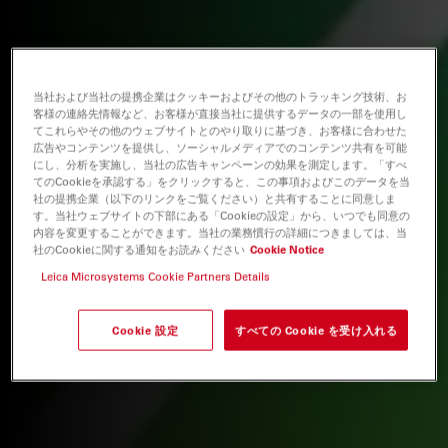
当社および当社の提携企業はクッキーおよびその他のトラッキング技術、お
客様の連絡先情報など、お客様が直接当社に提供するデータの一部を使用し
てこれらやその他のウェブサイトとのやり取りに基づき、お客様に合わせた
広告やコンテンツを提供し、ソーシャルメディアでのコンテンツ共有を可能
にし、分析を実施し、当社の広告キャンペーンの効果を測定します。「すべ
てのCookieを承認する」をクリックすると、この事項およびこのデータを当
社の提携企業（以下のリンクをご覧ください）と共有することに同意しま
す。当社ウェブサイトの下部にある「Cookieの設定」から、いつでも同意の
内容を変更することができます。当社の業務慣行の詳細につきましては、当
社のCookieに関する通知をお読みください
Cookie Notice
Leica Microsystems Cookie Partners Details
Cookie 設定
すべての Cookie を受け入れる