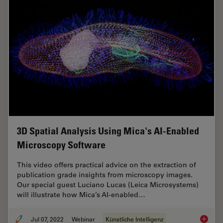
3D Spatial Analysis Using Mica's AI-Enabled
Microscopy Software
This video offers practical advice on the extraction of
publication grade insights from microscopy images.
Our special guest Luciano Lucas (Leica Microsystems)
will illustrate how Mica’s AI-enabled…
Jul 07, 2022
Webinar
Künstliche Intelligenz
3D Spat