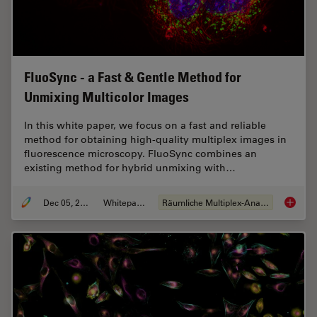
FluoSync - a Fast & Gentle Method for
Unmixing Multicolor Images
In this white paper, we focus on a fast and reliable
method for obtaining high-quality multiplex images in
fluorescence microscopy. FluoSync combines an
existing method for hybrid unmixing with…
Dec 05, 2022
Whitepaper
Räumliche Multiplex-Analyse
FluoSyn