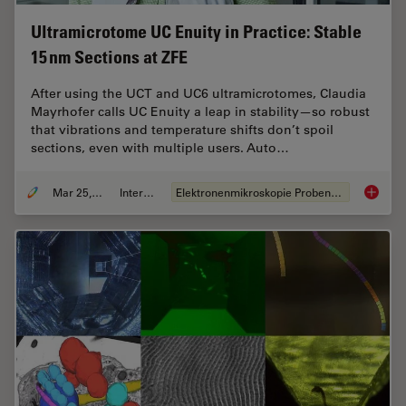
Ultramicrotome UC Enuity in Practice: Stable
15 nm Sections at ZFE
After using the UCT and UC6 ultramicrotomes, Claudia
Mayrhofer calls UC Enuity a leap in stability—so robust
that vibrations and temperature shifts don’t spoil
sections, even with multiple users. Auto…
Mar 25, 2026
Interview
Elektronenmikroskopie Probenvorbereitung
Ultrami