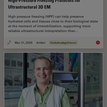
High-Pressure Freezing Protocols for
Ultrastructural 3D EM
High pressure freezing (HPF) can help preserve
hydrated cells and tissues close to their biological state
at the moment of immobilization, supporting more
reliable ultrastructural interpretation than…
Mar 31, 2026
Artikel
Hochdruckgefrieren
High-Pr