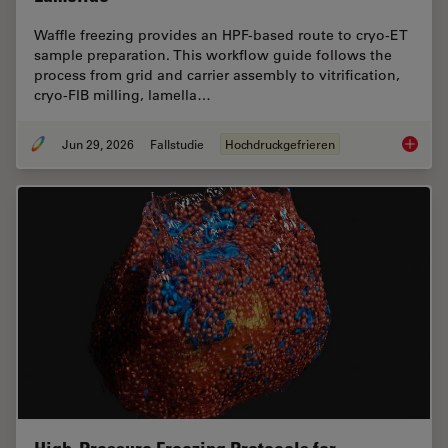
Waffle freezing provides an HPF-based route to cryo-ET
sample preparation. This workflow guide follows the
process from grid and carrier assembly to vitrification,
cryo-FIB milling, lamella…
Jun 29, 2026
Fallstudie
Hochdruckgefrieren
Waffle 