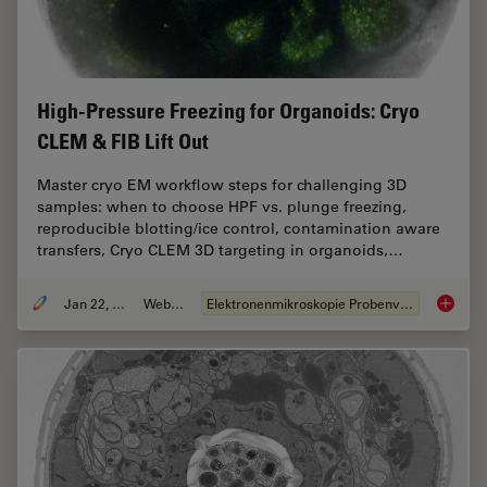
High-Pressure Freezing for Organoids: Cryo
CLEM & FIB Lift Out
Master cryo EM workflow steps for challenging 3D
samples: when to choose HPF vs. plunge freezing,
reproducible blotting/ice control, contamination aware
transfers, Cryo CLEM 3D targeting in organoids,…
Jan 22, 2026
Webinar
Elektronenmikroskopie Probenvorbereitung
High-Pr