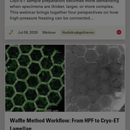
Cryo-ET sample preparation becomes more demanding
when specimens are thicker, larger, or more complex.
This webinar brings together four perspectives on how
high-pressure freezing can be connected…
Jul 08, 2026
Webinar
Hochdruckgefrieren
Cryo-ET
Waffle Method Workflow: From HPF to Cryo-ET
Lamellae