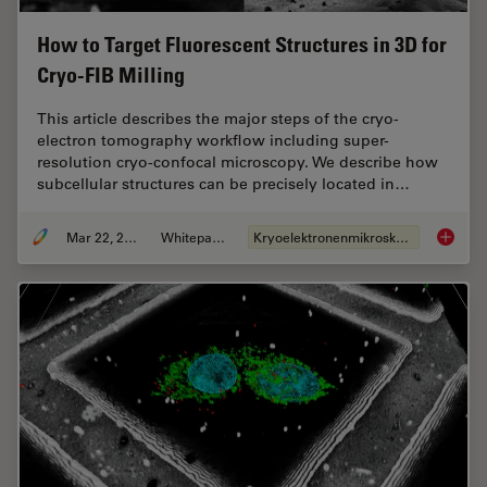
How to Target Fluorescent Structures in 3D for
Cryo-FIB Milling
This article describes the major steps of the cryo-
electron tomography workflow including super-
resolution cryo-confocal microscopy. We describe how
subcellular structures can be precisely located in…
Mar 22, 2022
Whitepaper
Kryoelektronenmikroskopie
How to T