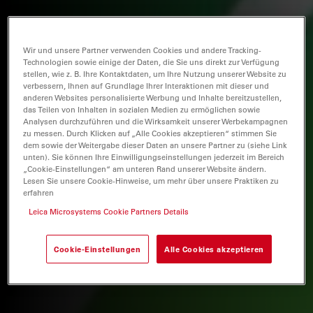
Wir und unsere Partner verwenden Cookies und andere Tracking-
Technologien sowie einige der Daten, die Sie uns direkt zur Verfügung
stellen, wie z. B. Ihre Kontaktdaten, um Ihre Nutzung unserer Website zu
verbessern, Ihnen auf Grundlage Ihrer Interaktionen mit dieser und
anderen Websites personalisierte Werbung und Inhalte bereitzustellen,
das Teilen von Inhalten in sozialen Medien zu ermöglichen sowie
Analysen durchzuführen und die Wirksamkeit unserer Werbekampagnen
zu messen. Durch Klicken auf „Alle Cookies akzeptieren“ stimmen Sie
dem sowie der Weitergabe dieser Daten an unsere Partner zu (siehe Link
unten). Sie können Ihre Einwilligungseinstellungen jederzeit im Bereich
„Cookie-Einstellungen“ am unteren Rand unserer Website ändern.
Lesen Sie unsere Cookie-Hinweise, um mehr über unsere Praktiken zu
erfahren
Leica Microsystems Cookie Partners Details
Cookie-Einstellungen
Alle Cookies akzeptieren