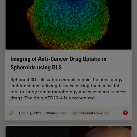
Imaging of Anti-Cancer Drug Uptake in
Spheroids using DLS
Spheroid 3D cell culture models mimic the physiology
and functions of living tissues making them a useful
tool to study tumor morphology and screen anti-cancer
drugs. The drug AZD2014 is a recognized…
Dec 13, 2021
Whitepaper
Konfokalmikroskopie
Imaging