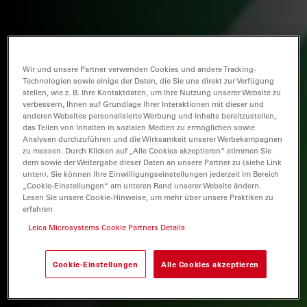
Wir und unsere Partner verwenden Cookies und andere Tracking-
Technologien sowie einige der Daten, die Sie uns direkt zur Verfügung
stellen, wie z. B. Ihre Kontaktdaten, um Ihre Nutzung unserer Website zu
verbessern, Ihnen auf Grundlage Ihrer Interaktionen mit dieser und
anderen Websites personalisierte Werbung und Inhalte bereitzustellen,
das Teilen von Inhalten in sozialen Medien zu ermöglichen sowie
Analysen durchzuführen und die Wirksamkeit unserer Werbekampagnen
zu messen. Durch Klicken auf „Alle Cookies akzeptieren“ stimmen Sie
dem sowie der Weitergabe dieser Daten an unsere Partner zu (siehe Link
unten). Sie können Ihre Einwilligungseinstellungen jederzeit im Bereich
„Cookie-Einstellungen“ am unteren Rand unserer Website ändern.
Lesen Sie unsere Cookie-Hinweise, um mehr über unsere Praktiken zu
erfahren
Leica Microsystems Cookie Partners Details
Cookie-Einstellungen
Alle Cookies akzeptieren