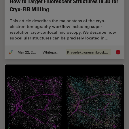
How to Target Fluorescent Structures in 3D for
Cryo-FIB Milling
This article describes the major steps of the cryo-
electron tomography workflow including super-
resolution cryo-confocal microscopy. We describe how
subcellular structures can be precisely located in…
Mar 22, 2022
Whitepaper
Kryoelektronenmikroskopie
How to T