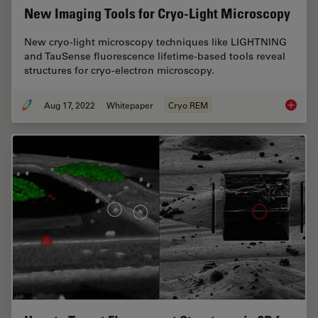
New Imaging Tools for Cryo-Light Microscopy
New cryo-light microscopy techniques like LIGHTNING
and TauSense fluorescence lifetime-based tools reveal
structures for cryo-electron microscopy.
Aug 17, 2022
Whitepaper
Cryo REM
New Ima