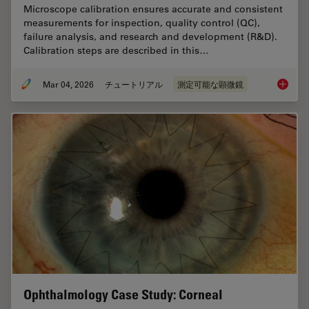
Microscope calibration ensures accurate and consistent
measurements for inspection, quality control (QC),
failure analysis, and research and development (R&D).
Calibration steps are described in this…
Mar 04, 2026
チュートリアル
測定可能な顕微鏡
Microsc
Ophthalmology Case Study: Corneal