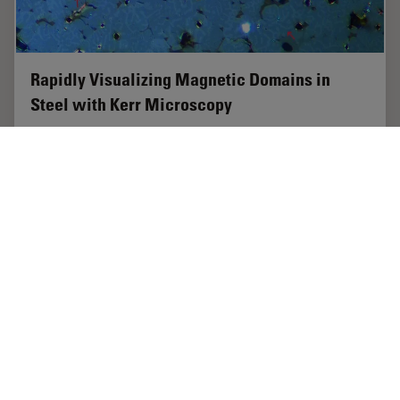
Rapidly Visualizing Magnetic Domains in
Steel with Kerr Microscopy
The rotation of polarized light after interaction with
magnetic domains in a material, known as the Kerr
effect, enables the investigation of magnetized samples
with Kerr microscopy. It allows rapid…
Feb 26, 2026
ケーススタディ
金属組織分析
Rapidly