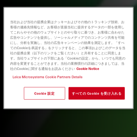
当社および当社の提携企業はクッキーおよびその他のトラッキング技術、お
客様の連絡先情報など、お客様が直接当社に提供するデータの一部を使用し
てこれらやその他のウェブサイトとのやり取りに基づき、お客様に合わせた
広告やコンテンツを提供し、ソーシャルメディアでのコンテンツ共有を可能
にし、分析を実施し、当社の広告キャンペーンの効果を測定します。「すべ
てのCookieを承認する」をクリックすると、この事項およびこのデータを当
社の提携企業（以下のリンクをご覧ください）と共有することに同意しま
す。当社ウェブサイトの下部にある「Cookieの設定」から、いつでも同意の
内容を変更することができます。当社の業務慣行の詳細につきましては、当
社のCookieに関する通知をお読みください
Cookie Notice
Leica Microsystems Cookie Partners Details
Cookie 設定
すべての Cookie を受け入れる