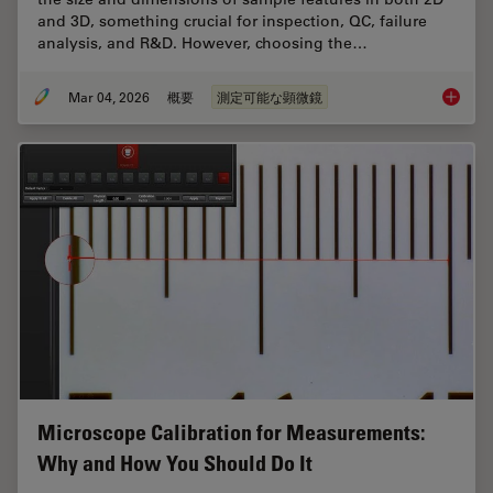
and 3D, something crucial for inspection, QC, failure
analysis, and R&D. However, choosing the…
Mar 04, 2026
概要
測定可能な顕微鏡
How to 
Microscope Calibration for Measurements:
Why and How You Should Do It