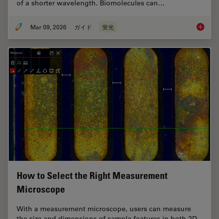
of a shorter wavelength. Biomolecules can…
Mar 09, 2026
ガイド
蛍光
A Guide
How to Select the Right Measurement
Microscope
With a measurement microscope, users can measure
the size and dimensions of sample features in both 2D