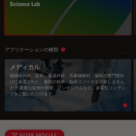
Science Lab
アプリケーションの種類
Show subnavigation
メディカル
脳神経外科、眼科、形成外科、耳鼻咽喉科、歯科の専門医向
けに厳選された、最新の科学・臨床リソースを探索しません
か？ 貴重な症例や洞察、シンポジウムなど、多彩なコンテン
ツをご覧いただけます。
Read 
FILTER ARTICLES