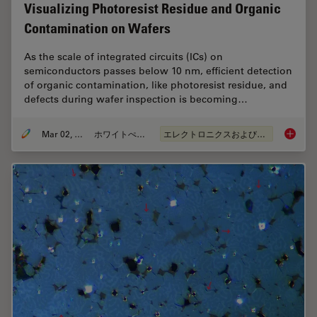
Visualizing Photoresist Residue and Organic
Contamination on Wafers
As the scale of integrated circuits (ICs) on
semiconductors passes below 10 nm, efficient detection
of organic contamination, like photoresist residue, and
defects during wafer inspection is becoming…
Mar 02, 2026
ホワイトぺーパー
エレクトロニクスおよび半導体産業
Visuali