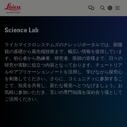
Leica Microsystems Logo
Togg
検索用語を
Science Lab
ライカマイクロシステムズのナレッジポータルでは、顕微
鏡の基礎から最先端技術まで、幅広い情報を提供していま
す。初心者から熟練者、研究者、医師の皆様まで、日々の
研究や実験に役立つ内容となっております。チュートリア
ルやアプリケーションノートを活用し、学びながら探究心
を刺激してください。さらに、コミュニティに参加するこ
とで、知見を共有し、新たな発見へとつなげましょう。お
気軽に参加いただき、互いの専門知識を深め合う場として
ご活用ください。