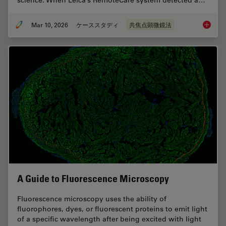
science. When Leica’s RemoteCare system detected a…
Mar 10, 2026
ケーススタディ
共焦点顕微鏡法
Predict
A Guide to Fluorescence Microscopy
Fluorescence microscopy uses the ability of
fluorophores, dyes, or fluorescent proteins to emit light
of a specific wavelength after being excited with light