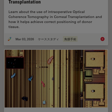
Transplantation
Learn about the use of intraoperative Optical
Coherence Tomography in Corneal Transplantation and
how it helps achieve correct positioning of donor
tissue.
Mar 03, 2026
ケーススタディ
角膜手術
Ophthal