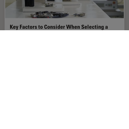
Key Factors to Consider When Selecting a
Stereo Microscope
This article explains key factors that help users
determine which stereo microscope solution can best
meet their needs, depending on the application.
Jul 18, 2023
記事
実体顕微鏡
Key Fac