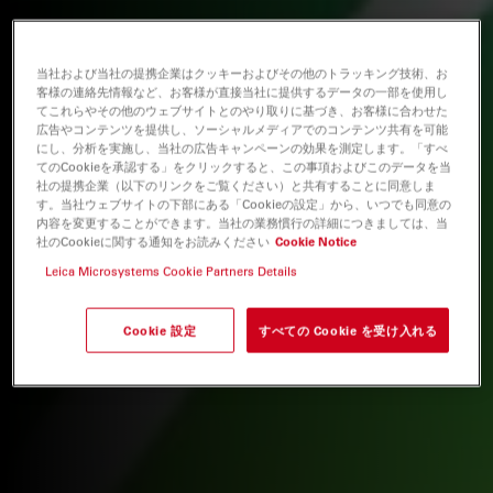
当社および当社の提携企業はクッキーおよびその他のトラッキング技術、お
客様の連絡先情報など、お客様が直接当社に提供するデータの一部を使用し
てこれらやその他のウェブサイトとのやり取りに基づき、お客様に合わせた
広告やコンテンツを提供し、ソーシャルメディアでのコンテンツ共有を可能
にし、分析を実施し、当社の広告キャンペーンの効果を測定します。「すべ
てのCookieを承認する」をクリックすると、この事項およびこのデータを当
社の提携企業（以下のリンクをご覧ください）と共有することに同意しま
す。当社ウェブサイトの下部にある「Cookieの設定」から、いつでも同意の
内容を変更することができます。当社の業務慣行の詳細につきましては、当
社のCookieに関する通知をお読みください
Cookie Notice
Leica Microsystems Cookie Partners Details
Cookie 設定
すべての Cookie を受け入れる