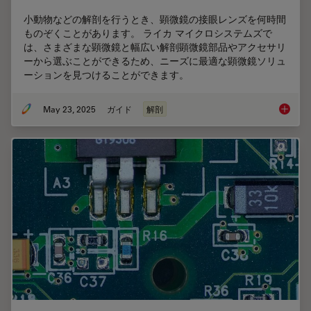
小動物などの解剖を行うとき、顕微鏡の接眼レンズを何時間
ものぞくことがあります。 ライカ マイクロシステムズで
は、さまざまな顕微鏡と幅広い解剖顕微鏡部品やアクセサリ
ーから選ぶことができるため、ニーズに最適な顕微鏡ソリュ
ーションを見つけることができます。
May 23, 2025
ガイド
解剖
レーザ