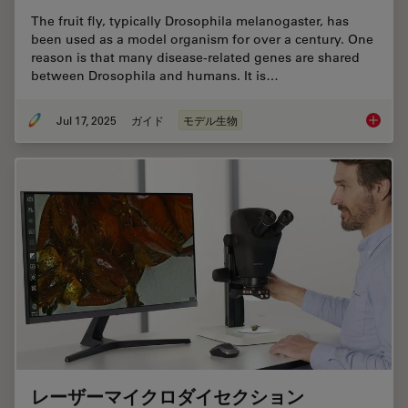
The fruit fly, typically Drosophila melanogaster, has
been used as a model organism for over a century. One
reason is that many disease-related genes are shared
between Drosophila and humans. It is…
Jul 17, 2025
ガイド
モデル生物
A Guide
レーザーマイクロダイセクション