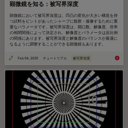
顕微鏡を知る：被写界深度
顕微鏡において被写界深度は、凹凸の変化が⼤きい構造を持
つ試料をピントがあったシャープに観察・撮像するために重
要なパラメータです。被写界深度は、開⼝数、解像度、倍率
の相関関係によって決定され、解像度とパラメータは反⽐例
の関係にあります。被写界深度と解像度のバランスが最適に
なるように調整することができる顕微鏡もあります。
Feb 04, 2025
チュートリアル
被写界深度
顕微鏡