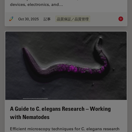
devices, electronics, and…
Oct 30, 2025
記事
品質保証／品質管理
Quality
A Guide to C. elegans Research – Working
with Nematodes
Efficient microscopy techniques for C. elegans research