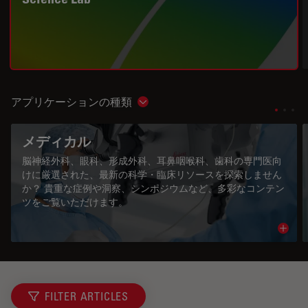
アプリケーションの種類
Show subnavigation
メディカル
脳神経外科、眼科、形成外科、耳鼻咽喉科、歯科の専門医向
けに厳選された、最新の科学・臨床リソースを探索しません
か？ 貴重な症例や洞察、シンポジウムなど、多彩なコンテン
ツをご覧いただけます。
Read 
FILTER ARTICLES