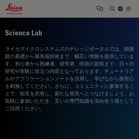
Leica Microsystems Logo
Togg
検索用語を
Science Lab
ライカマイクロシステムズのナレッジポータルでは、顕微
鏡の基礎から最先端技術まで、幅広い情報を提供していま
す。初心者から熟練者、研究者、医師の皆様まで、日々の
研究や実験に役立つ内容となっております。チュートリア
ルやアプリケーションノートを活用し、学びながら探究心
を刺激してください。さらに、コミュニティに参加するこ
とで、知見を共有し、新たな発見へとつなげましょう。お
気軽に参加いただき、互いの専門知識を深め合う場として
ご活用ください。