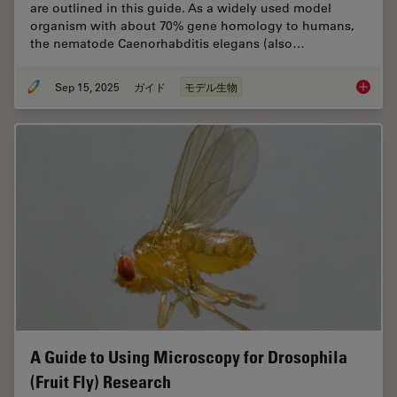
are outlined in this guide. As a widely used model
organism with about 70% gene homology to humans,
the nematode Caenorhabditis elegans (also…
Sep 15, 2025
ガイド
モデル生物
A Guide
A Guide to Using Microscopy for Drosophila
(Fruit Fly) Research