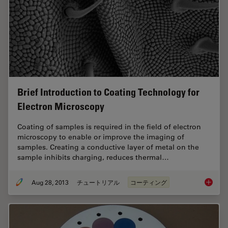
Brief Introduction to Coating Technology for
Electron Microscopy
Coating of samples is required in the field of electron
microscopy to enable or improve the imaging of
samples. Creating a conductive layer of metal on the
sample inhibits charging, reduces thermal…
Aug 28, 2013
チュートリアル
コーティング
Brief In