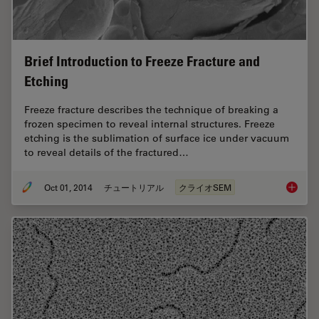
Brief Introduction to Freeze Fracture and
Etching
Freeze fracture describes the technique of breaking a
frozen specimen to reveal internal structures. Freeze
etching is the sublimation of surface ice under vacuum
to reveal details of the fractured…
Oct 01, 2014
チュートリアル
クライオSEM
Brief In