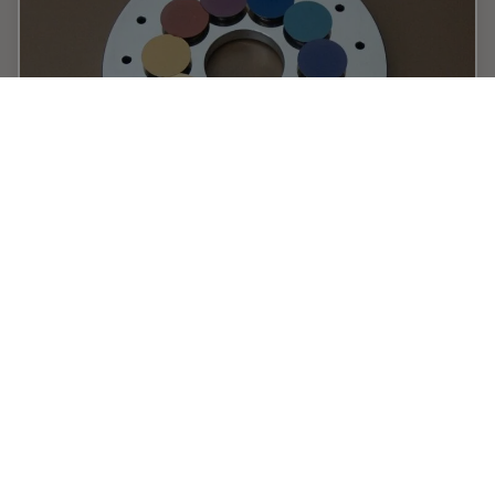
Carbon Thickness Evaluation in Electron
Microscopy
The coating layers applied and used for electron
microscopy imaging are commonly controlled and
measured by quartz crystals. These crystals oscillate
with a certain frequency (around 6 megahertz when…
Jul 11, 2013
記事
電子顕微鏡
Carbon 