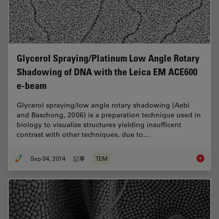
Glycerol Spraying/Platinum Low Angle Rotary
Shadowing of DNA with the Leica EM ACE600
e-beam
Glycerol spraying/low angle rotary shadowing (Aebi
and Baschong, 2006) is a preparation technique used in
biology to visualize structures yielding insufficent
contrast with other techniques, due to…
Sep 04, 2014
記事
TEM
Glycero