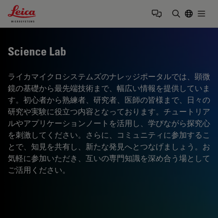
Leica Microsystems Logo
Togg
検索用語を
Science Lab
ライカマイクロシステムズのナレッジポータルでは、顕微
鏡の基礎から最先端技術まで、幅広い情報を提供していま
す。初心者から熟練者、研究者、医師の皆様まで、日々の
研究や実験に役立つ内容となっております。チュートリア
ルやアプリケーションノートを活用し、学びながら探究心
を刺激してください。さらに、コミュニティに参加するこ
とで、知見を共有し、新たな発見へとつなげましょう。お
気軽に参加いただき、互いの専門知識を深め合う場として
ご活用ください。