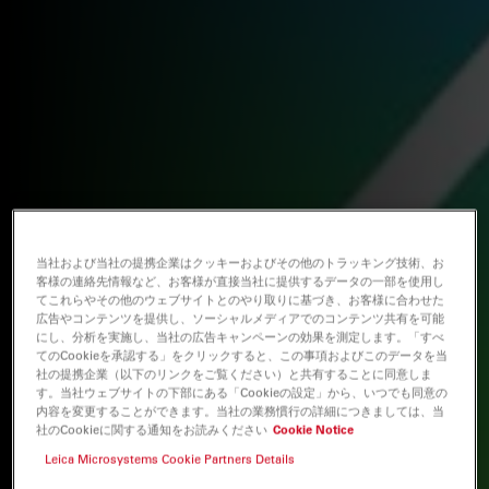
当社および当社の提携企業はクッキーおよびその他のトラッキング技術、お
客様の連絡先情報など、お客様が直接当社に提供するデータの一部を使用し
てこれらやその他のウェブサイトとのやり取りに基づき、お客様に合わせた
広告やコンテンツを提供し、ソーシャルメディアでのコンテンツ共有を可能
にし、分析を実施し、当社の広告キャンペーンの効果を測定します。「すべ
てのCookieを承認する」をクリックすると、この事項およびこのデータを当
社の提携企業（以下のリンクをご覧ください）と共有することに同意しま
す。当社ウェブサイトの下部にある「Cookieの設定」から、いつでも同意の
内容を変更することができます。当社の業務慣行の詳細につきましては、当
社のCookieに関する通知をお読みください
Cookie Notice
Leica Microsystems Cookie Partners Details