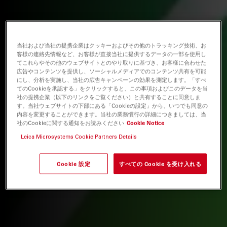
当社および当社の提携企業はクッキーおよびその他のトラッキング技術、お
客様の連絡先情報など、お客様が直接当社に提供するデータの一部を使用し
てこれらやその他のウェブサイトとのやり取りに基づき、お客様に合わせた
広告やコンテンツを提供し、ソーシャルメディアでのコンテンツ共有を可能
にし、分析を実施し、当社の広告キャンペーンの効果を測定します。「すべ
てのCookieを承認する」をクリックすると、この事項およびこのデータを当
社の提携企業（以下のリンクをご覧ください）と共有することに同意しま
す。当社ウェブサイトの下部にある「Cookieの設定」から、いつでも同意の
内容を変更することができます。当社の業務慣行の詳細につきましては、当
社のCookieに関する通知をお読みください
Cookie Notice
Leica Microsystems Cookie Partners Details
Cookie 設定
すべての Cookie を受け入れる