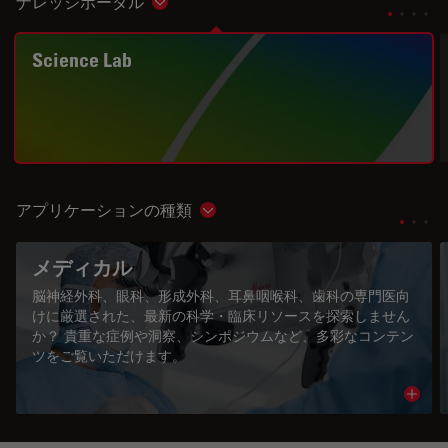
ナレッジポータル
Show subnavigation
Science Lab
アプリケーションの種類
Show subnavigation
メディカル
脳神経外科、眼科、形成外科、耳鼻咽喉科、歯科の専門医向
けに厳選された、最新の科学・臨床リソースを探索しません
か？ 貴重な症例や洞察、シンポジウムなど、多彩なコンテン
ツをご覧いただけます。
Read 