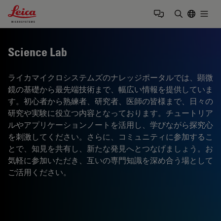
Leica Microsystems Logo
Togg
検索用語を
Science Lab
ライカマイクロシステムズのナレッジポータルでは、顕微
鏡の基礎から最先端技術まで、幅広い情報を提供していま
す。初心者から熟練者、研究者、医師の皆様まで、日々の
研究や実験に役立つ内容となっております。チュートリア
ルやアプリケーションノートを活用し、学びながら探究心
を刺激してください。さらに、コミュニティに参加するこ
とで、知見を共有し、新たな発見へとつなげましょう。お
気軽に参加いただき、互いの専門知識を深め合う場として
ご活用ください。