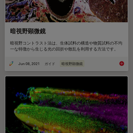
暗視野顕微鏡
暗視野コントラスト法は、生体試料の構造や物質試料の不均
一な特徴から生じる光の回折や散乱を利用する方法です。
Jun 08, 2021
ガイド
暗視野顕微鏡
暗視野