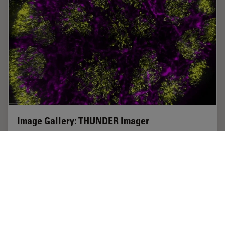
Image Gallery: THUNDER Imager
To help you answer important scientific questions,
THUNDER Imagers eliminate the out-of-focus blur that
clouds the view of thick samples when using camera-
based fluorescence microscopes. They achieve…
Jan 20, 2021
ギャラリー
画像の最適化とデコンボリューション
Image G