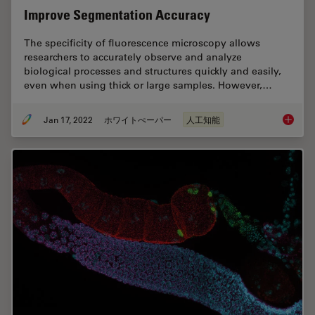
Improve Segmentation Accuracy
The specificity of fluorescence microscopy allows
researchers to accurately observe and analyze
biological processes and structures quickly and easily,
even when using thick or large samples. However,…
Jan 17, 2022
ホワイトぺーパー
人工知能
How to 