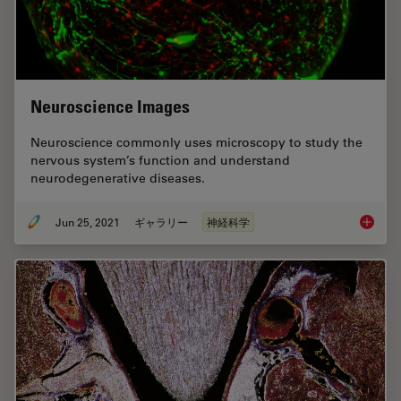
Neuroscience Images
Neuroscience commonly uses microscopy to study the
nervous system’s function and understand
neurodegenerative diseases.
Jun 25, 2021
ギャラリー
神経科学
Neurosc