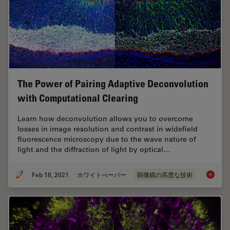
The Power of Pairing Adaptive Deconvolution
with Computational Clearing
Learn how deconvolution allows you to overcome
losses in image resolution and contrast in widefield
fluorescence microscopy due to the wave nature of
light and the diffraction of light by optical…
Feb 16, 2021
ホワイトぺーパー
顕微鏡の高度な技術
The Pow