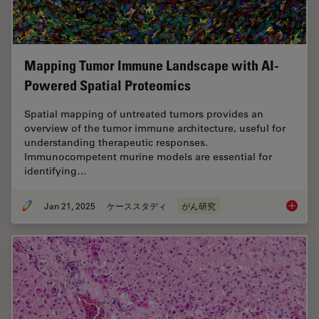
Mapping Tumor Immune Landscape with AI-
Powered Spatial Proteomics
Spatial mapping of untreated tumors provides an
overview of the tumor immune architecture, useful for
understanding therapeutic responses.
Immunocompetent murine models are essential for
identifying…
Jan 21, 2025
ケーススタディ
がん研究
Mapping