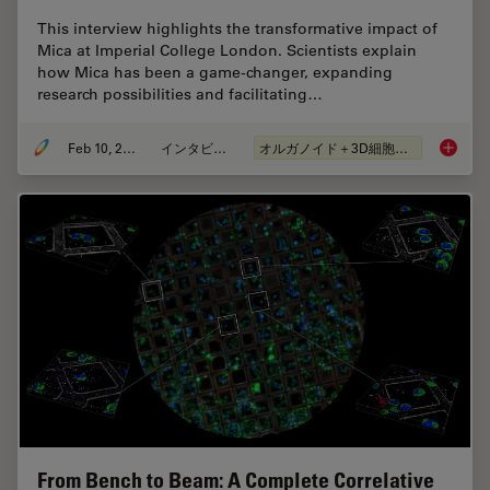
This interview highlights the transformative impact of
Mica at Imperial College London. Scientists explain
how Mica has been a game-changer, expanding
research possibilities and facilitating…
Feb 10, 2025
インタビュー
オルガノイド＋3D細胞培養
Mica: A
From Bench to Beam: A Complete Correlative