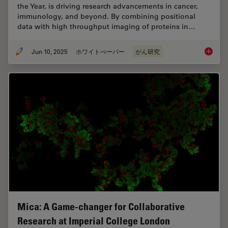
the Year, is driving research advancements in cancer,
immunology, and beyond. By combining positional
data with high throughput imaging of proteins in…
Jun 10, 2025
ホワイトぺーパー
がん研究
Transfo
Mica: A Game-changer for Collaborative
Research at Imperial College London