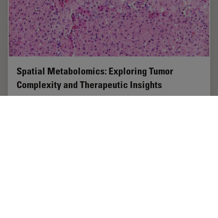
Spatial Metabolomics: Exploring Tumor
Complexity and Therapeutic Insights
In cancer research, it is vital to understand the
interaction between tumor cells and their
microenvironment, as the tumor microenvironment
influences tumor progression significantly. Spatial…
Sep 03, 2024
ホワイトぺーパー
がん研究
Spatial