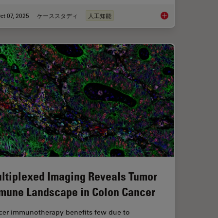
ct 07, 2025
ケーススタディ
人工知能
l Proteomics (DVP) to Advance Disease Research
AI-Powered Hi-Plex S
ltiplexed Imaging Reveals Tumor
mune Landscape in Colon Cancer
cer immunotherapy benefits few due to