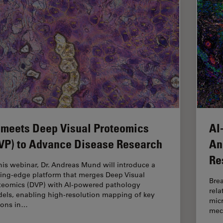
 meets Deep Visual Proteomics
AI
VP) to Advance Disease Research
An
Re
this webinar, Dr. Andreas Mund will introduce a
ting-edge platform that merges Deep Visual
Brea
teomics (DVP) with AI-powered pathology
rel
els, enabling high-resolution mapping of key
micr
ions in…
mec