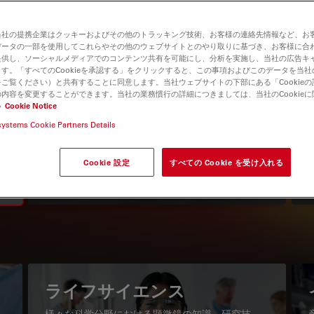
当社の提携企業はクッキーおよびその他のトラッキング技術、お客様の連絡先情報など、お
データの一部を使用してこれらやその他のウェブサイトとのやり取りに基づき、お客様に合
提供し、ソーシャルメディアでのコンテンツ共有を可能にし、分析を実施し、当社の広告キ
す。「すべてのCookieを承認する」をクリックすると、この事項およびこのデータを当
ご覧ください）と共有することに同意します。当社ウェブサイトの下部にある「Cookie
内容を変更することができます。当社の業務慣行の詳細につきましては、当社のCookie
い
Cookie Notice
systems Cookie Partners Details
知識ポータル
最新の記事を読む
Cookie 設定
すべての Cookie を受け入れる
Read arti
igation
ライフサイエンス
様々な科学分野における顕微鏡の知識、研究技