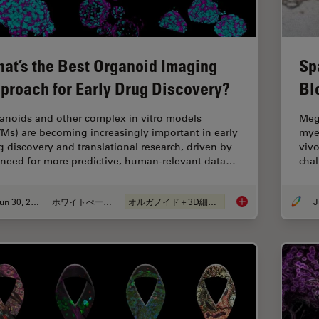
at’s the Best Organoid Imaging
Sp
proach for Early Drug Discovery?
Bl
anoids and other complex in vitro models
Mega
VMs) are becoming increasingly important in early
myel
g discovery and translational research, driven by
vivo
 need for more predictive, human-relevant data…
cha
Jun 30, 2026
ホワイトぺーパー
オルガノイド＋3D細胞培養
J
What’s the Best Org