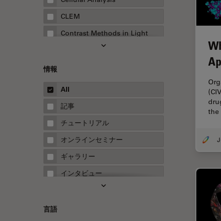
CLEM
Contrast Methods in Light
Wh
Microscopy
Ap
Drosophila Research
情報
EMBLイメージングセンター
Org
All
(CI
FLIM（蛍光寿命イメージング顕
dru
微鏡法）
記事
the
FluoSync
チュートリアル
FRAP
オンラインセミナー
FRET
ギャラリー
Fテクニック
インタビュー
HyD
ホワイトぺーパー
Inverted Microscopy
ケーススタディ
言語
Neuro-Oncology