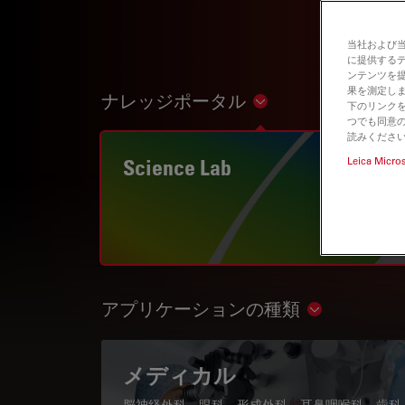
当社および
に提供する
ンテンツを
果を測定しま
ナレッジポータル
Show subnavigation
下のリンクを
つでも同意の
読みくださ
Science Lab
Leica Micro
アプリケーションの種類
Show subnav
メディカル
脳神経外科、眼科、形成外科、耳鼻咽喉科、歯科