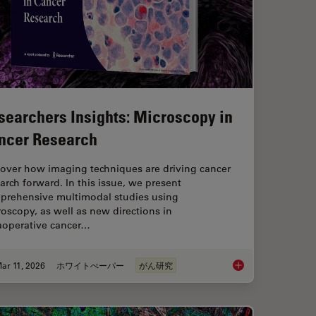
searchers Insights: Microscopy in
ncer Research
cover how imaging techniques are driving cancer
arch forward. In this issue, we present
prehensive multimodal studies using
oscopy, as well as new directions in
raoperative cancer…
ar 11, 2026
ホワイトぺーパー
がん研究
ts and Trends of Microscopy in Cancer Research
Researchers Insights