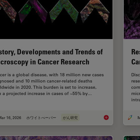
story, Developments and Trends of
Re
croscopy in Cancer Research
Ca
cer is a global disease, with 18 million new cases
Dis
gnosed and 10 million cancer-related deaths
rese
ldwide in 2020. This burden is set to increase,
com
h a projected increase in cases of ~55% by…
micr
int
Mar 16, 2026
ホワイトぺーパー
がん研究
M
History, Developmen