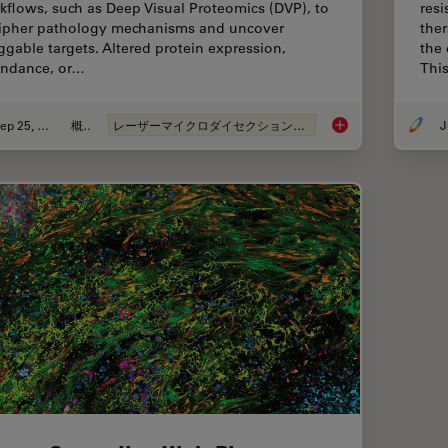
kflows, such as Deep Visual Proteomics (DVP), to
resi
ipher pathology mechanisms and uncover
ther
ggable targets. Altered protein expression,
the
ndance, or…
Thi
Sep 25, 2025
概要
レーザーマイクロダイセクション（LMD）
J
Biomarker Discovery