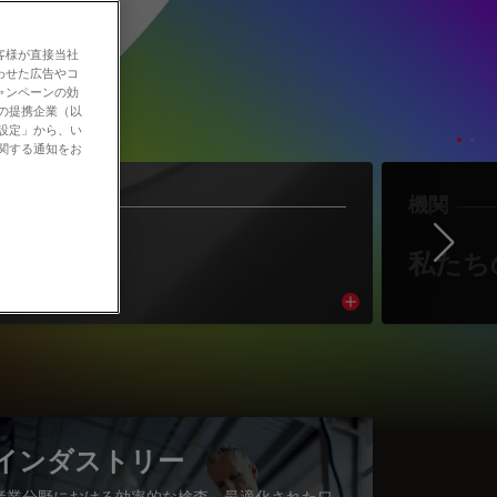
客様が直接当社
わせた広告やコ
ャンペーンの効
社の提携企業（以
の設定」から、い
に関する通知をお
作者
機関
Ne
著者紹介
私たち
cle
Read article
インダストリー
産業分野における効率的な検査、最適化されたワ