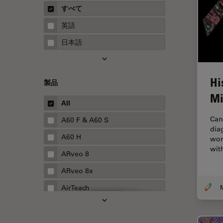
概要
すべて
Neurovascular Surgery
ガイド
英語
Red Reflex
日本語
SEM
Service
Hi
製品
STED
Mi
STELLARISの機能
All
TEM
Can
A60 F & A60 S
dia
Thunderイメージング
A60 H
wor
wit
TIRF
ARveo 8
Upright Microscopy
ARveo 8x
アプリケーションノート
AirTeach
イオンビームミリング
Aivia
インダストリー
Cell DIVE