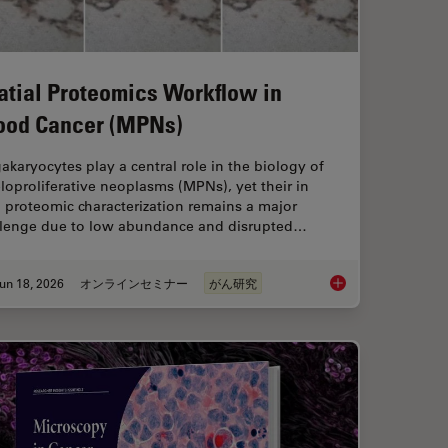
atial Proteomics Workflow in
ood Cancer (MPNs)
karyocytes play a central role in the biology of
oproliferative neoplasms (MPNs), yet their in
 proteomic characterization remains a major
llenge due to low abundance and disrupted…
un 18, 2026
オンラインセミナー
がん研究
anoid Imaging Approach for Early Drug Discovery?
Spatial Proteomics 