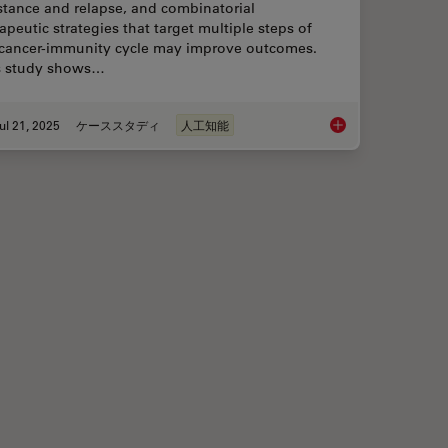
stance and relapse, and combinatorial
apeutic strategies that target multiple steps of
 cancer-immunity cycle may improve outcomes.
s study shows…
ul 21, 2025
ケーススタディ
人工知能
 with Laser Microdissection
Multiplexed Imaging