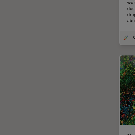
wor
EM KMR3
dec
マイクロエレクトロニクス
dru
EM RAPID
マイクロサージェリー
abu
EM TIC 3X
マイクロハブ・イメージング
EM TP
メディカル
EM TXP
モデル生物
EM VCT500
ライトシート顕微鏡
EZ4
ライフサイエンス
Emspira 3
ライブセルイメージング
EnFocus
ラベルフリー
Enersight
レーザーマイクロダイセクショ
ン（LMD）
FL400
レーザー誘起ブレークダウン分
FL560
光法(LIBS)
FL800
ワイドフィールド顕微鏡