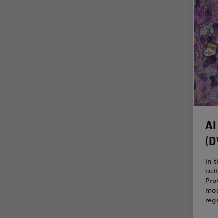
インペリアル・カレッジ・ロン
Cleanliness Analysis Systems
ドンイメージングハブ
DM IL LED
ウイルス学
DM ILM
ウルトラミクロトーム
DM1000
エルゴノミクス
DM1000 LED
エレクトロニクスおよび半導体
DM4 B & DM6 B
産業
DM4 M
エレクトロニクスのための断面
AI
解析
DM4 P, DM750 P & Visoria P
(D
オックスフォード・センター・
DM500
オブ・エクセレンス
In 
DM6 FS
オルガノイド＋3D細胞培養
cut
DM6 M LIBS
Pro
カメラ
mod
DM750
reg
がん研究
DM750 M
クライオSEM