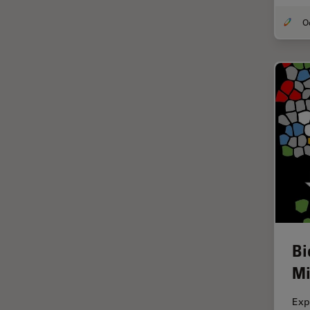
DM8000 M & DM12000 M
クライオ電子顕微鏡
DMi1
クリーニング
DMi8
コーティング
DVM6
コヒーレントラマン散乱(CRS)
EL6000
サンフランシスコ・イノベーシ
ョン・ハブ
EM AC20
サンプル調製
EM ACE200
ゼブラフィッシュの研究
EM ACE600
デジタルマイクロスコープ
EM AFS2
バイオファーマ
EM CPD300
Bi
バッテリー製造
EM CTD
Mi
プリント基板（PCB）
EM GP2
ボストン・イノベーション・ハ
EM ICE
Exp
ブ