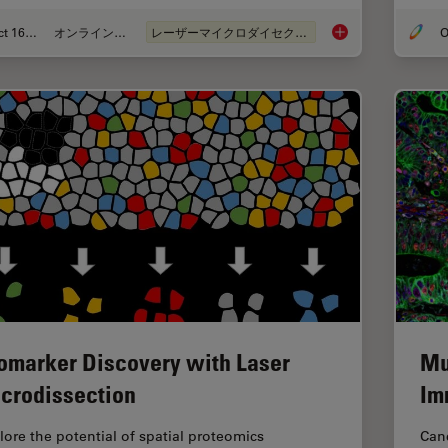
Oct 16, 2025
オンラインセミナー
レーザーマイクロダイセクション（LMD）
O
AI meets Deep Visua
omarker Discovery with Laser
Mu
crodissection
Im
lore the potential of spatial proteomics
Can