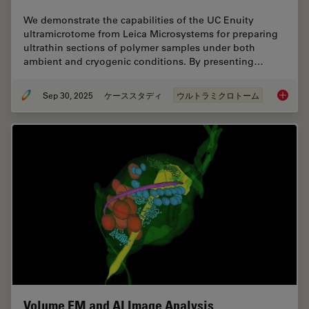
We demonstrate the capabilities of the UC Enuity
ultramicrotome from Leica Microsystems for preparing
ultrathin sections of polymer samples under both
ambient and cryogenic conditions. By presenting…
Sep 30, 2025
ケーススタディ
ウルトラミクロトーム
Ultrami
Volume EM and AI Image Analysis