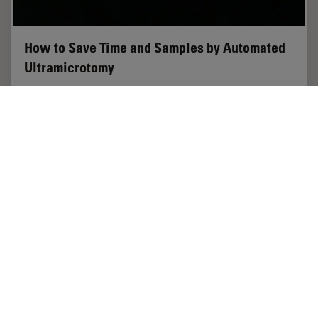
How to Save Time and Samples by Automated
Ultramicrotomy
This article describes how 3D micro-CT data of a resin-
embedded electron microscopy sample can be used to
trim the specimen down to a defined target plane prior
to sectioning. The interactive and…
Apr 09, 2025
ケーススタディ
ウルトラミクロトーム
How to 