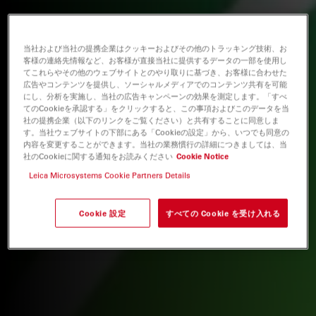
当社および当社の提携企業はクッキーおよびその他のトラッキング技術、お
客様の連絡先情報など、お客様が直接当社に提供するデータの一部を使用し
てこれらやその他のウェブサイトとのやり取りに基づき、お客様に合わせた
広告やコンテンツを提供し、ソーシャルメディアでのコンテンツ共有を可能
にし、分析を実施し、当社の広告キャンペーンの効果を測定します。「すべ
てのCookieを承認する」をクリックすると、この事項およびこのデータを当
社の提携企業（以下のリンクをご覧ください）と共有することに同意しま
す。当社ウェブサイトの下部にある「Cookieの設定」から、いつでも同意の
内容を変更することができます。当社の業務慣行の詳細につきましては、当
社のCookieに関する通知をお読みください
Cookie Notice
Leica Microsystems Cookie Partners Details
Cookie 設定
すべての Cookie を受け入れる