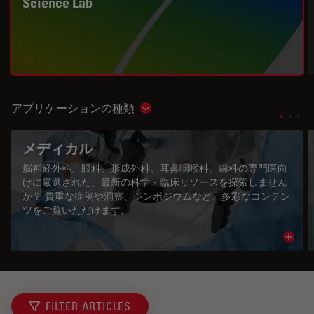
Science Lab
アプリケーションの種類
Show subnavigation
メディカル
脳神経外科、眼科、形成外科、耳鼻咽喉科、歯科の専門医向
けに厳選された、最新の科学・臨床リソースを探索しません
か？ 貴重な症例や洞察、シンポジウムなど、多彩なコンテン
ツをご覧いただけます。
Read 
FILTER ARTICLES