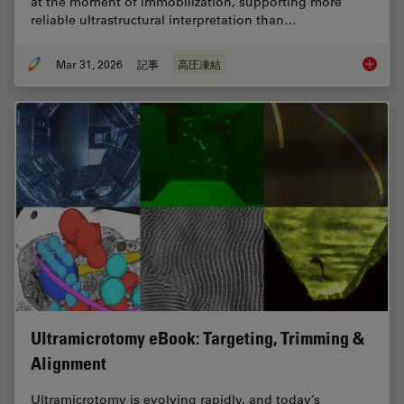
at the moment of immobilization, supporting more
reliable ultrastructural interpretation than…
Mar 31, 2026
記事
高圧凍結
High-Pr
Ultramicrotomy eBook: Targeting, Trimming &
Alignment
Ultramicrotomy is evolving rapidly, and today’s