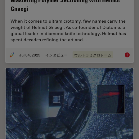
Mastering Polymer Sectioning with Helmut
Gnaegi
When it comes to ultramicrotomy, few names carry the
weight of Helmut Gnaegi. As co-founder of Diatome, a
global leader in diamond knife technology, Helmut has
spent decades refining the art and…
Jul 04, 2025
インタビュー
ウルトラミクロトーム
Masteri