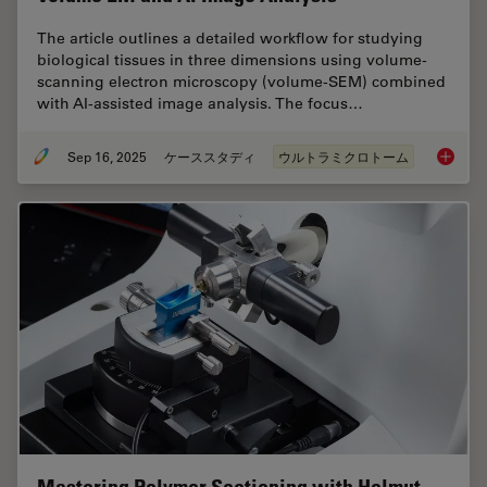
The article outlines a detailed workflow for studying
biological tissues in three dimensions using volume-
scanning electron microscopy (volume-SEM) combined
with AI-assisted image analysis. The focus…
Sep 16, 2025
ケーススタディ
ウルトラミクロトーム
Volume 