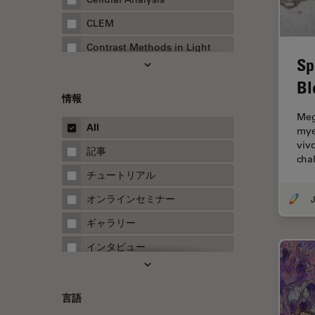
CLEM
Contrast Methods in Light
Sp
Microscopy
Bl
Drosophila Research
情報
EMBLイメージングセンター
Meg
All
mye
FLIM（蛍光寿命イメージング顕
viv
微鏡法）
記事
cha
FluoSync
チュートリアル
FRAP
オンラインセミナー
J
FRET
ギャラリー
Fテクニック
インタビュー
HyD
ホワイトぺーパー
Inverted Microscopy
ケーススタディ
言語
Neuro-Oncology