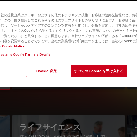
当社の提携企業はクッキーおよびその他のトラッキング技術、お客様の連絡先情報など、お
データの一部を使用してこれらやその他のウェブサイトとのやり取りに基づき、お客様に合
提供し、ソーシャルメディアでのコンテンツ共有を可能にし、分析を実施し、当社の広告キ
す。「すべてのCookieを承認する」をクリックすると、この事項およびこのデータを当
ご覧ください）と共有することに同意します。当社ウェブサイトの下部にある「Cookie
内容を変更することができます。当社の業務慣行の詳細につきましては、当社のCookie
い
Cookie Notice
systems Cookie Partners Details
知識ポータル
最新の記事を読む
Cookie 設定
すべての Cookie を受け入れる
Read arti
igation
ライフサイエンス
様々な科学分野における顕微鏡の知識、研究技