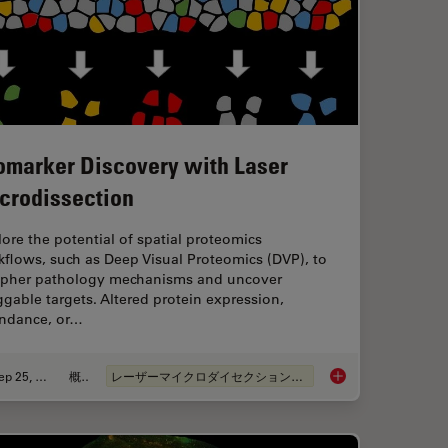
omarker Discovery with Laser
crodissection
ore the potential of spatial proteomics
flows, such as Deep Visual Proteomics (DVP), to
ipher pathology mechanisms and uncover
gable targets. Altered protein expression,
ndance, or…
Sep 25, 2025
概要
レーザーマイクロダイセクション（LMD）
l Proteomics (DVP) to Advance Disease Research
Biomarker Discovery