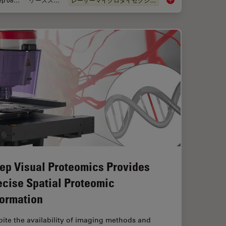
Sep 08, 2025
ケーススタディ
レーザーマイクロダイセクション（LMD）
in Spatial Proteomics Saved Lives
A Novel Laser-Based
ep Visual Proteomics Provides
ecise Spatial Proteomic
formation
ite the availability of imaging methods and