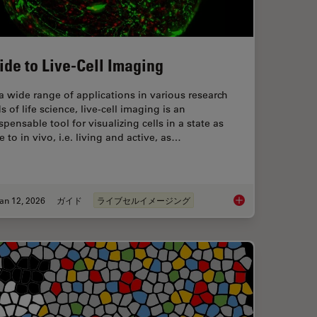
ide to Live-Cell Imaging
a wide range of applications in various research
ds of life science, live-cell imaging is an
spensable tool for visualizing cells in a state as
e to in vivo, i.e. living and active, as…
an 12, 2026
ガイド
ライブセルイメージング
Workflow in Blood Cancer (MPNs)
Guide to Live-Cell I