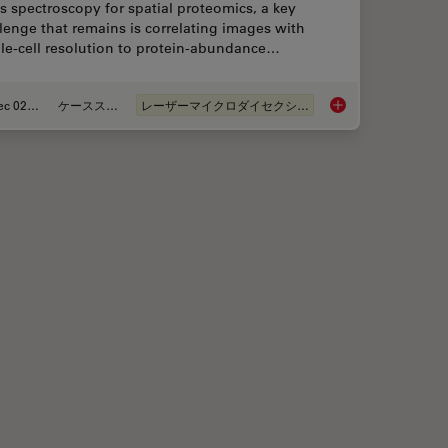
 spectroscopy for spatial proteomics, a key
lenge that remains is correlating images with
le-cell resolution to protein-abundance…
Dec 02, 2024
ケーススタディ
レーザーマイクロダイセクション（LMD）
ch with Spatial Proteomics Workflows
Deep Visual Proteomi