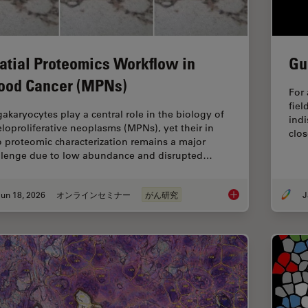
atial Proteomics Workflow in
Gu
ood Cancer (MPNs)
For 
fiel
akaryocytes play a central role in the biology of
indi
loproliferative neoplasms (MPNs), yet their in
clos
o proteomic characterization remains a major
llenge due to low abundance and disrupted…
un 18, 2026
オンラインセミナー
がん研究
J
Spatial Proteomics 