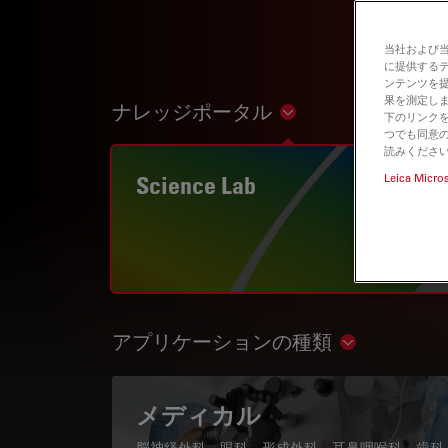
当社および
に提供する
ンテンツを
果を測定しま
ナレッジポータル
Show subnavigation
下のリンクを
つでも同意の
読みくださ
Science Lab
Leica Micro
アプリケーションの種類
Show subnav
メディカル
脳神経外科、眼科、形成外科、耳鼻咽喉科、歯科