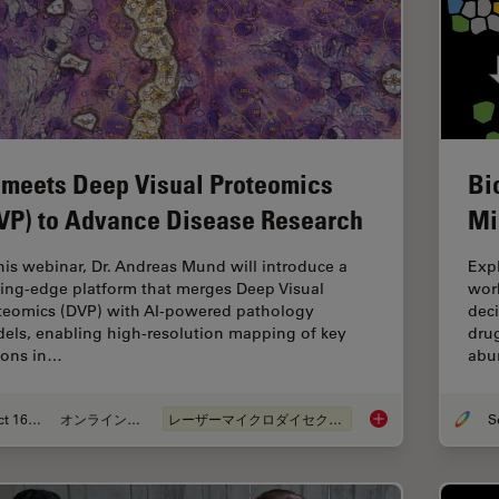
 meets Deep Visual Proteomics
Bi
VP) to Advance Disease Research
Mi
this webinar, Dr. Andreas Mund will introduce a
Expl
ting-edge platform that merges Deep Visual
work
teomics (DVP) with AI-powered pathology
dec
els, enabling high-resolution mapping of key
drug
ions in…
abu
Oct 16, 2025
オンラインセミナー
レーザーマイクロダイセクション（LMD）
AI meets Deep Visua