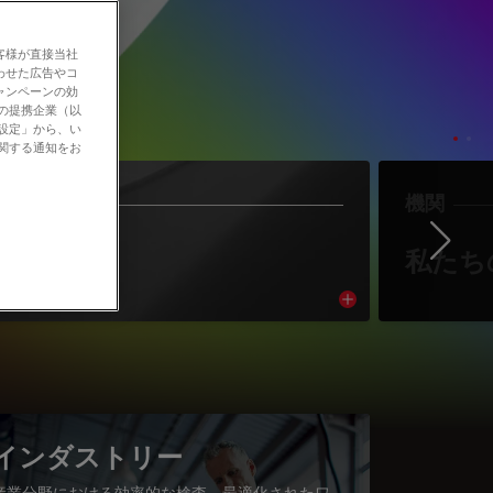
客様が直接当社
わせた広告やコ
ャンペーンの効
社の提携企業（以
の設定」から、い
に関する通知をお
作者
機関
Ne
著者紹介
私たち
cle
Read article
インダストリー
産業分野における効率的な検査、最適化されたワ