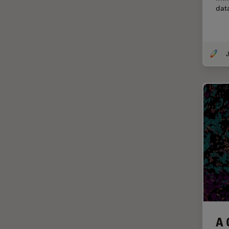
dat
EM KMR3
マイクロエレクトロニクス
EM RAPID
マイクロサージェリー
EM TIC 3X
マイクロハブ・イメージング
J
EM TP
メディカル
EM TXP
モデル生物
EM VCT500
ライトシート顕微鏡
EZ4
ライフサイエンス
Emspira 3
ライブセルイメージング
EnFocus
ラベルフリー
Enersight
レーザーマイクロダイセクショ
ン（LMD）
FL400
レーザー誘起ブレークダウン分
FL560
光法(LIBS)
FL800
A 
ワイドフィールド顕微鏡