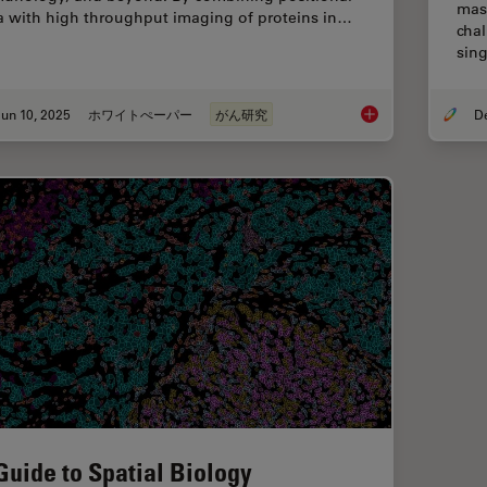
mass
a with high throughput imaging of proteins in…
chal
sing
un 10, 2025
ホワイトぺーパー
がん研究
Transforming Resear
Guide to Spatial Biology