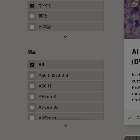
概要
すべて
Neurovascular Surgery
ガイド
英語
Red Reflex
日本語
SEM
Service
AI
製品
STED
(D
STELLARISの機能
All
TEM
In 
A60 F & A60 S
cut
Thunderイメージング
A60 H
Pro
mod
TIRF
ARveo 8
reg
Upright Microscopy
ARveo 8x
アプリケーションノート
AirTeach
イオンビームミリング
Aivia
インダストリー
Cell DIVE