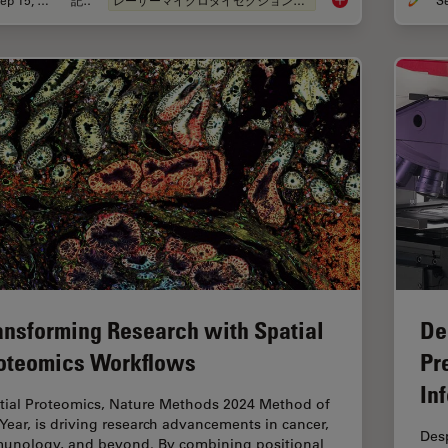
Sep 15, 2025
記事
レーザーマイクロダイセクション（LMD）
How a Breakthrough 
ansforming Research with Spatial
De
oteomics Workflows
Pr
In
tial Proteomics, Nature Methods 2024 Method of
 Year, is driving research advancements in cancer,
Desp
unology, and beyond. By combining positional