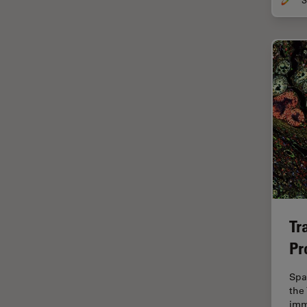
DM8000 M & DM12000 M
クライオ電子顕微鏡
DMi1
クリーニング
DMi8
コーティング
DVM6
コヒーレントラマン散乱(CRS)
EL6000
サンフランシスコ・イノベーシ
ョン・ハブ
EM AC20
サンプル調製
EM ACE200
ゼブラフィッシュの研究
EM ACE600
デジタルマイクロスコープ
EM AFS2
Tr
バイオファーマ
EM CPD300
Pr
バッテリー製造
EM CTD
プリント基板（PCB）
EM GP2
Spa
the
ボストン・イノベーション・ハ
EM ICE
imm
ブ