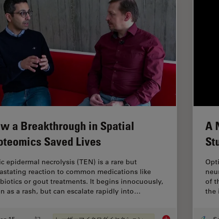
w a Breakthrough in Spatial
A 
oteomics Saved Lives
St
ic epidermal necrolysis (TEN) is a rare but
Opti
astating reaction to common medications like
neur
ibiotics or gout treatments. It begins innocuously,
of 
en as a rash, but can escalate rapidly into…
the 