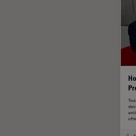
インペリアル・カレッジ・ロン
Cleanliness Analysis Systems
ドンイメージングハブ
DM IL LED
ウイルス学
DM ILM
ウルトラミクロトーム
DM1000
エルゴノミクス
DM1000 LED
エレクトロニクスおよび半導体
DM4 B & DM6 B
産業
DM4 M
エレクトロニクスのための断面
Ho
解析
DM4 P, DM750 P & Visoria P
Pr
オックスフォード・センター・
DM500
オブ・エクセレンス
Tox
DM6 FS
オルガノイド＋3D細胞培養
dev
DM6 M LIBS
ant
カメラ
oft
DM750
がん研究
DM750 M
クライオSEM