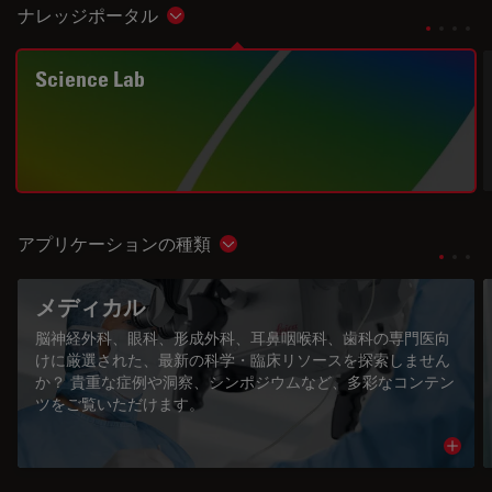
ナレッジポータル
Show subnavigation
Science Lab
アプリケーションの種類
Show subnavigation
メディカル
脳神経外科、眼科、形成外科、耳鼻咽喉科、歯科の専門医向
けに厳選された、最新の科学・臨床リソースを探索しません
か？ 貴重な症例や洞察、シンポジウムなど、多彩なコンテン
ツをご覧いただけます。
Read 