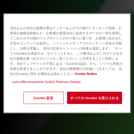
当社および当社の提携企業はクッキーおよびその他のトラッキング技術、お
客様の連絡先情報など、お客様が直接当社に提供するデータの一部を使用し
てこれらやその他のウェブサイトとのやり取りに基づき、お客様に合わせた
広告やコンテンツを提供し、ソーシャルメディアでのコンテンツ共有を可能
にし、分析を実施し、当社の広告キャンペーンの効果を測定します。「すべ
てのCookieを承認する」をクリックすると、この事項およびこのデータを当
社の提携企業（以下のリンクをご覧ください）と共有することに同意しま
す。当社ウェブサイトの下部にある「Cookieの設定」から、いつでも同意の
内容を変更することができます。当社の業務慣行の詳細につきましては、当
社のCookieに関する通知をお読みください
Cookie Notice
Leica Microsystems Cookie Partners Details
Cookie 設定
すべての Cookie を受け入れる