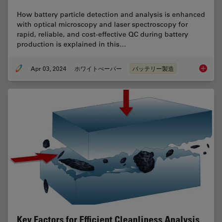
How battery particle detection and analysis is enhanced
with optical microscopy and laser spectroscopy for
rapid, reliable, and cost-effective QC during battery
production is explained in this…
Apr 03, 2024
ホワイトぺーパー
バッテリー製造
Battery
Key Factors for Efficient Cleanliness Analysis