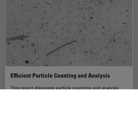
Efficient Particle Counting and Analysis
This report discusses particle counting and analysis
using optical microscopy for cleanliness of parts and
components. Particle counting and analysis is a critical
part of quality assurance in the…
Jul 07, 2022
記事
清浄度分析
Efficien