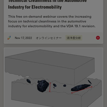
Technical Cleanliness in the Automotive
Industry for Electromobility
This free on-demand webinar covers the increasing
focus on technical cleanliness in the automotive
industry for electromobility and the VDA 19.1 revision.
Nov 17, 2022
オンラインセミナー
清浄度分析
Technica