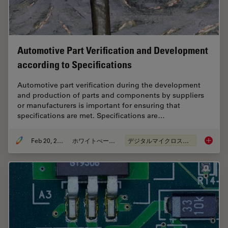
Automotive Part Verification and Development
according to Specifications
Automotive part verification during the development
and production of parts and components by suppliers
or manufacturers is important for ensuring that
specifications are met. Specifications are…
Feb 20, 2025
ホワイトぺーパー
デジタルマイクロスコープ
Automot