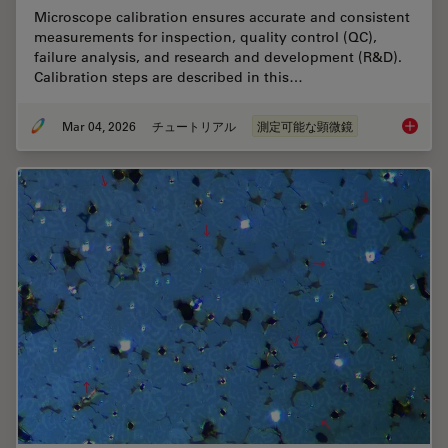
Microscope calibration ensures accurate and consistent
measurements for inspection, quality control (QC),
failure analysis, and research and development (R&D).
Calibration steps are described in this…
Mar 04, 2026
チュートリアル
測定可能な顕微鏡
Microsc