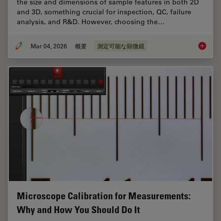
the size and dimensions of sample features in both 2D
and 3D, something crucial for inspection, QC, failure
analysis, and R&D. However, choosing the…
Mar 04, 2026
概要
測定可能な顕微鏡
How to 
Microscope Calibration for Measurements:
Why and How You Should Do It