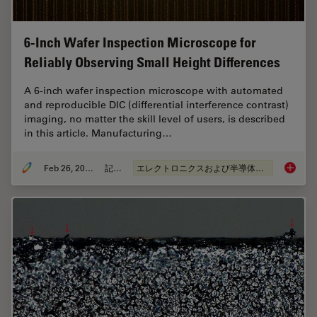
6-Inch Wafer Inspection Microscope for
Reliably Observing Small Height Differences
A 6-inch wafer inspection microscope with automated
and reproducible DIC (differential interference contrast)
imaging, no matter the skill level of users, is described
in this article. Manufacturing…
Feb 26, 2026
記事
エレクトロニクスおよび半導体産業
6-Inch 