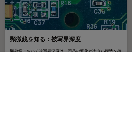
顕微鏡を知る：被写界深度
顕微鏡において被写界深度は、凹凸の変化が⼤きい構造を持
つ試料をピントがあったシャープに観察・撮像するために重
要なパラメータです。被写界深度は、開⼝数、解像度、倍率
の相関関係によって決定され、解像度とパラメータは反⽐例
の関係にあります。被写界深度と解像度のバランスが最適に
なるように調整することができる顕微鏡もあります。
Feb 04, 2025
チュートリアル
被写界深度
顕微鏡