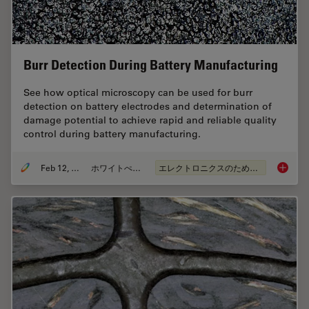
Burr Detection During Battery Manufacturing
See how optical microscopy can be used for burr
detection on battery electrodes and determination of
damage potential to achieve rapid and reliable quality
control during battery manufacturing.
Feb 12, 2026
ホワイトぺーパー
エレクトロニクスのための断面解析
Burr De