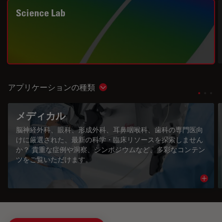
Science Lab
アプリケーションの種類
Show subnavigation
メディカル
脳神経外科、眼科、形成外科、耳鼻咽喉科、歯科の専門医向
けに厳選された、最新の科学・臨床リソースを探索しません
か？ 貴重な症例や洞察、シンポジウムなど、多彩なコンテン
ツをご覧いただけます。
Read 