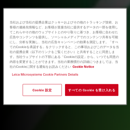
当社および当社の提携企業はクッキーおよびその他のトラッキング技術、お
客様の連絡先情報など、お客様が直接当社に提供するデータの一部を使用し
てこれらやその他のウェブサイトとのやり取りに基づき、お客様に合わせた
広告やコンテンツを提供し、ソーシャルメディアでのコンテンツ共有を可能
にし、分析を実施し、当社の広告キャンペーンの効果を測定します。「すべ
てのCookieを承認する」をクリックすると、この事項およびこのデータを当
社の提携企業（以下のリンクをご覧ください）と共有することに同意しま
す。当社ウェブサイトの下部にある「Cookieの設定」から、いつでも同意の
内容を変更することができます。当社の業務慣行の詳細につきましては、当
社のCookieに関する通知をお読みください
Cookie Notice
Leica Microsystems Cookie Partners Details
Cookie 設定
すべての Cookie を受け入れる