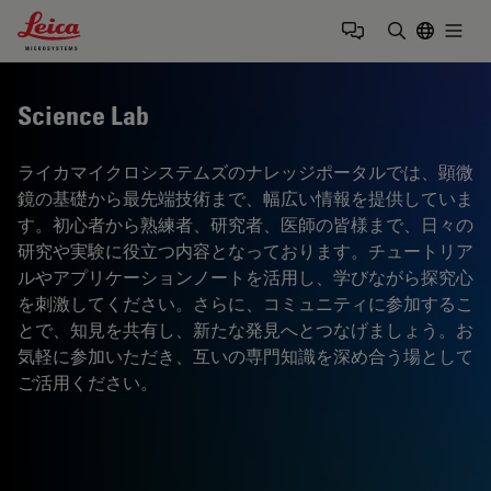
Leica Microsystems Logo
Togg
検索用語を
Science Lab
ライカマイクロシステムズのナレッジポータルでは、顕微
鏡の基礎から最先端技術まで、幅広い情報を提供していま
す。初心者から熟練者、研究者、医師の皆様まで、日々の
研究や実験に役立つ内容となっております。チュートリア
ルやアプリケーションノートを活用し、学びながら探究心
を刺激してください。さらに、コミュニティに参加するこ
とで、知見を共有し、新たな発見へとつなげましょう。お
気軽に参加いただき、互いの専門知識を深め合う場として
ご活用ください。