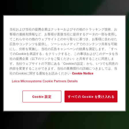
当社および当社の提携企業はクッキーおよびその他のトラッキング技術、お
客様の連絡先情報など、お客様が直接当社に提供するデータの一部を使用し
てこれらやその他のウェブサイトとのやり取りに基づき、お客様に合わせた
広告やコンテンツを提供し、ソーシャルメディアでのコンテンツ共有を可能
にし、分析を実施し、当社の広告キャンペーンの効果を測定します。「すべ
てのCookieを承認する」をクリックすると、この事項およびこのデータを当
社の提携企業（以下のリンクをご覧ください）と共有することに同意しま
す。当社ウェブサイトの下部にある「Cookieの設定」から、いつでも同意の
内容を変更することができます。当社の業務慣行の詳細につきましては、当
社のCookieに関する通知をお読みください
Cookie Notice
Leica Microsystems Cookie Partners Details
Cookie 設定
すべての Cookie を受け入れる