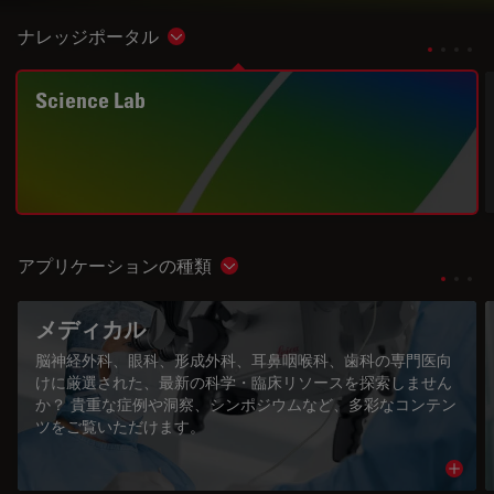
ナレッジポータル
Show subnavigation
Science Lab
アプリケーションの種類
Show subnavigation
メディカル
脳神経外科、眼科、形成外科、耳鼻咽喉科、歯科の専門医向
けに厳選された、最新の科学・臨床リソースを探索しません
か？ 貴重な症例や洞察、シンポジウムなど、多彩なコンテン
ツをご覧いただけます。
Read 