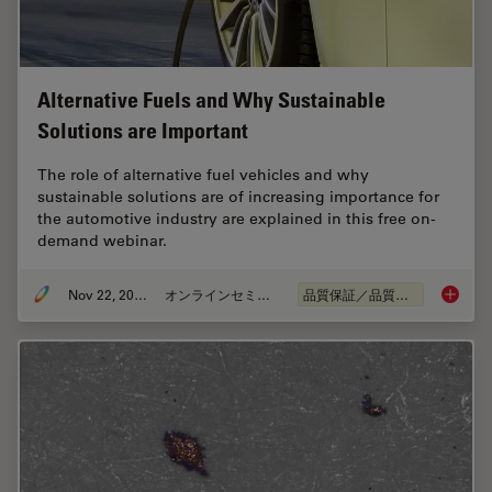
Alternative Fuels and Why Sustainable
Solutions are Important
The role of alternative fuel vehicles and why
sustainable solutions are of increasing importance for
the automotive industry are explained in this free on-
demand webinar.
Nov 22, 2022
オンラインセミナー
品質保証／品質管理
Alterna