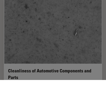
Cleanliness of Automotive Components and
Parts
This article discusses the ISO 16232 standard and VDA
19 guidelines and briefly summarizes the particle
analysis methods. They give important criteria for the
cleanliness of automotive parts and…