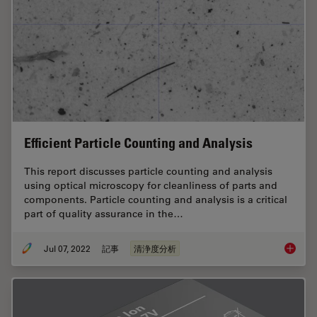
Efficient Particle Counting and Analysis
This report discusses particle counting and analysis
using optical microscopy for cleanliness of parts and
components. Particle counting and analysis is a critical
part of quality assurance in the…
Jul 07, 2022
記事
清浄度分析
Efficien